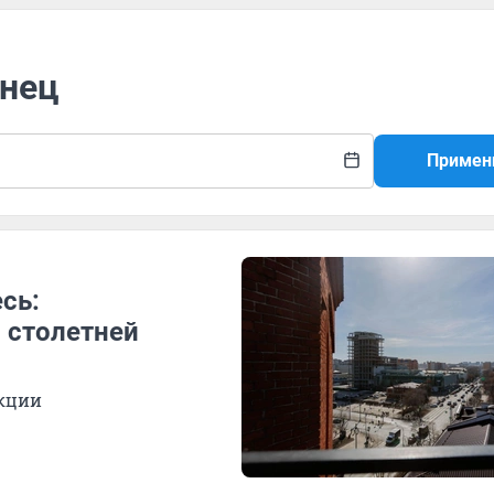
инец
Примен
сь:
 столетней
укции