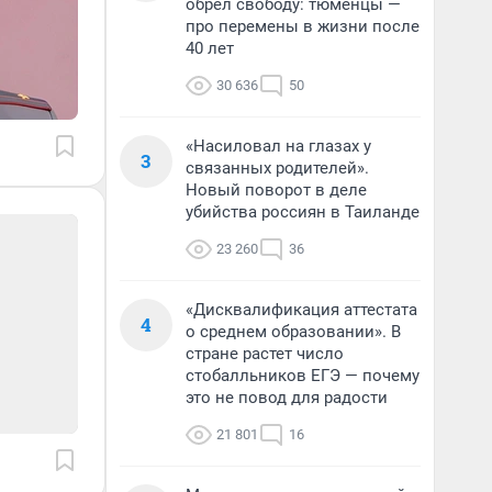
обрел свободу: тюменцы —
про перемены в жизни после
40 лет
30 636
50
«Насиловал на глазах у
3
связанных родителей».
Новый поворот в деле
убийства россиян в Таиланде
23 260
36
«Дисквалификация аттестата
4
о среднем образовании». В
стране растет число
стобалльников ЕГЭ — почему
это не повод для радости
21 801
16