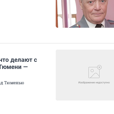
что делают с
 Тюмени —
над Тюменью