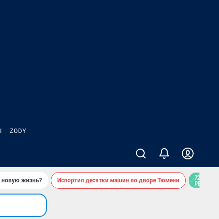
Ы
ZODY
ь новую жизнь?
Испортил десятки машин во дворе Тюмени