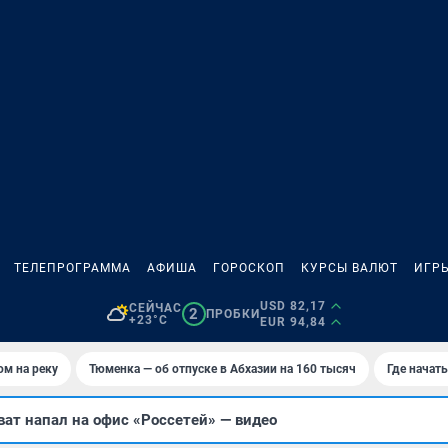
ТЕЛЕПРОГРАММА
АФИША
ГОРОСКОП
КУРСЫ ВАЛЮТ
ИГР
USD 82,17
СЕЙЧАС
2
ПРОБКИ
+23°C
EUR 94,84
ом на реку
Тюменка — об отпуске в Абхазии на 160 тысяч
Где начат
ат напал на офис «Россетей» — видео