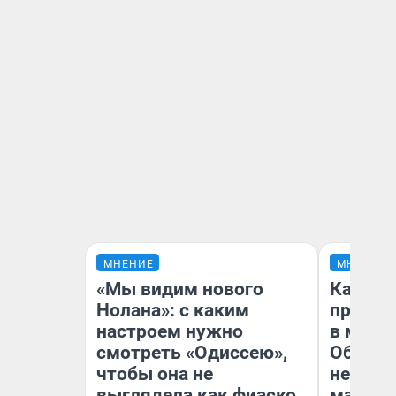
МНЕНИЕ
МНЕНИЕ
«Мы видим нового
Какие 
Нолана»: с каким
продук
настроем нужно
в мага
смотреть «Одиссею»,
Обзор 
чтобы она не
нескол
выглядела как фиаско
маркет