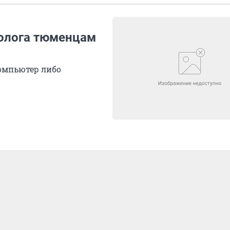
холога тюменцам
компьютер либо