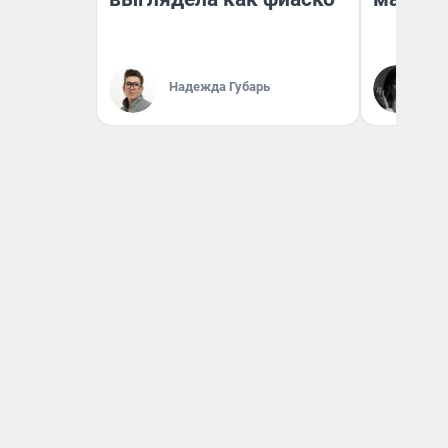
Ак
Надежда Губарь
Ру
аг