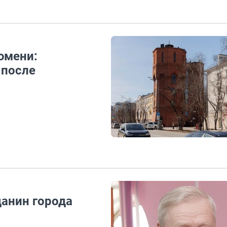
юмени:
 после
анин города