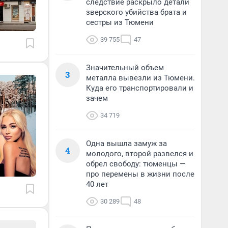
следствие раскрыло детали
зверского убийства брата и
сестры из Тюмени
39 755
47
Значительный объем
3
металла вывезли из Тюмени.
Куда его транспортировали и
зачем
34 719
Одна вышла замуж за
4
молодого, второй развелся и
обрел свободу: тюменцы —
про перемены в жизни после
40 лет
30 289
48