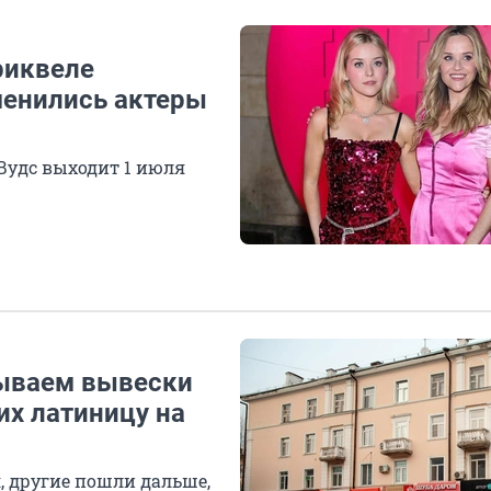
риквеле
менились актеры
Вудс выходит 1 июля
зываем вывески
х латиницу на
, другие пошли дальше,