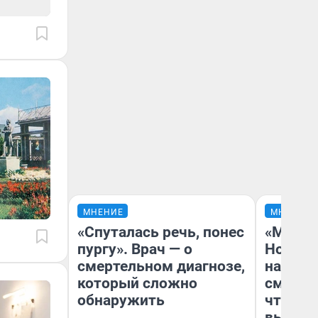
МНЕНИЕ
МНЕНИЕ
«Спуталась речь, понес
«Мы ви
пургу». Врач — о
Нолана
смертельном диагнозе,
настро
который сложно
смотре
обнаружить
чтобы 
выгляд