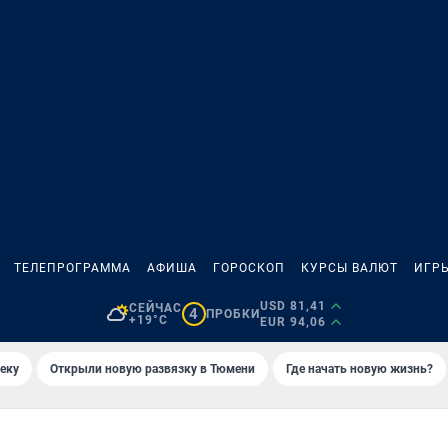
ТЕЛЕПРОГРАММА
АФИША
ГОРОСКОП
КУРСЫ ВАЛЮТ
ИГР
USD 81,41
СЕЙЧАС
4
ПРОБКИ
+19°C
EUR 94,06
еку
Открыли новую развязку в Тюмени
Где начать новую жизнь?