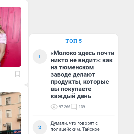
ТОП 5
«Молоко здесь почти
1
никто не видит»: как
на тюменском
заводе делают
продукты, которые
вы покупаете
каждый день
97 266
139
Думали, что говорят с
2
полицейским. Тайское