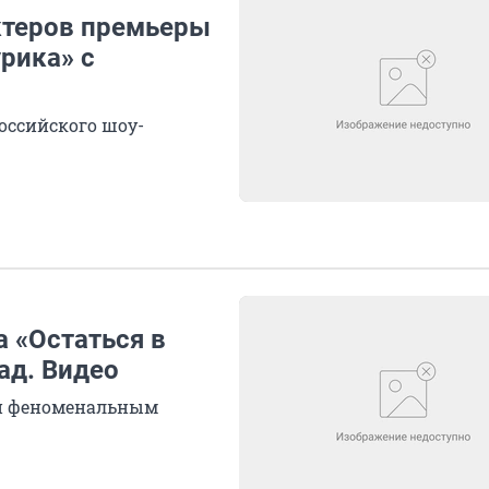
ктеров премьеры
рика» с
оссийского шоу-
 «Остаться в
ад. Видео
али феноменальным