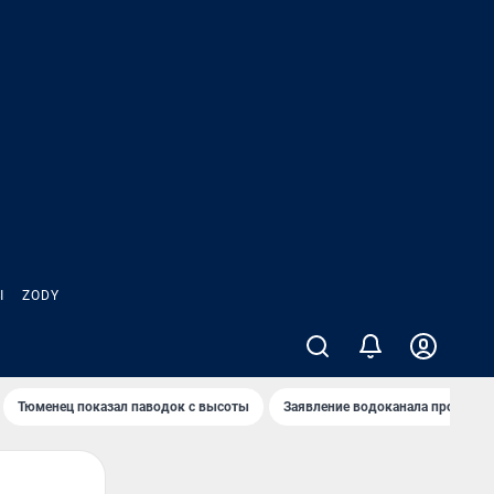
Ы
ZODY
Тюменец показал паводок с высоты
Заявление водоканала про запа