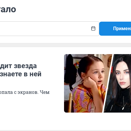
тало
Примен
ядит звезда
знаете в ней
опала с экранов. Чем