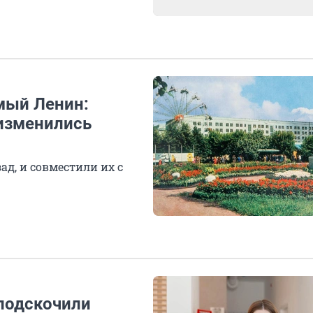
мый Ленин:
 изменились
ад, и совместили их с
 подскочили