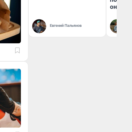
они та
Евгений Пальянов
Ек