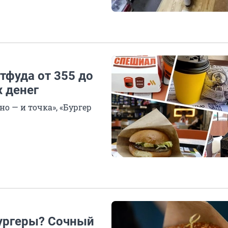
тфуда от 355 до
х денег
о — и точка», «Бургер
ургеры? Сочный