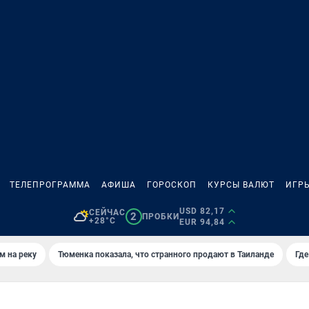
ТЕЛЕПРОГРАММА
АФИША
ГОРОСКОП
КУРСЫ ВАЛЮТ
ИГР
USD 82,17
СЕЙЧАС
2
ПРОБКИ
+28°C
EUR 94,84
м на реку
Тюменка показала, что странного продают в Таиланде
Где