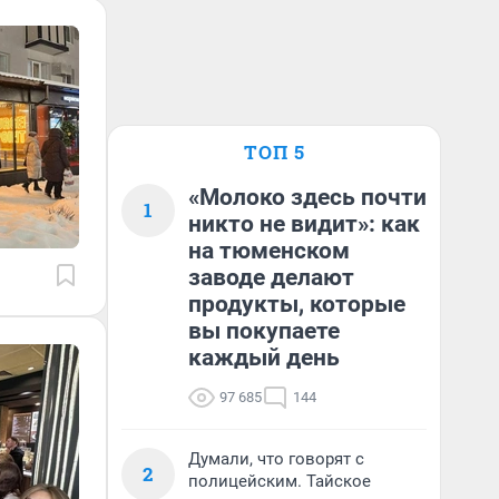
ТОП 5
«Молоко здесь почти
1
никто не видит»: как
на тюменском
заводе делают
продукты, которые
вы покупаете
каждый день
97 685
144
Думали, что говорят с
2
полицейским. Тайское