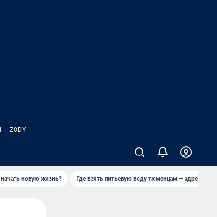
Ы
ZODY
 начать новую жизнь?
Где взять питьевую воду тюменцам — адреса