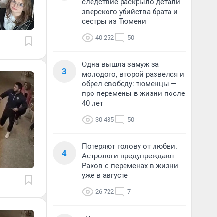
следствие раскрыло детали
зверского убийства брата и
сестры из Тюмени
40 252
50
Одна вышла замуж за
3
молодого, второй развелся и
обрел свободу: тюменцы —
про перемены в жизни после
40 лет
30 485
50
Потеряют голову от любви.
4
Астрологи предупреждают
Раков о переменах в жизни
уже в августе
26 722
7