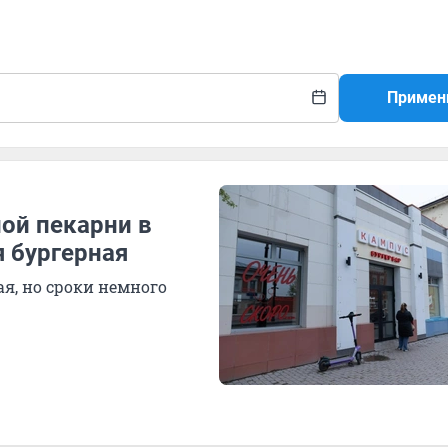
Примен
ной пекарни в
я бургерная
я, но сроки немного