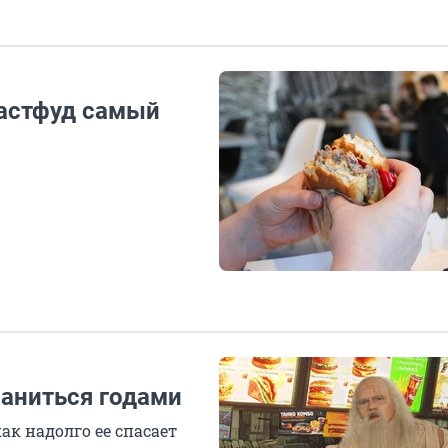
фастфуд самый
раниться годами
как надолго ее спасает