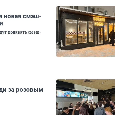
я новая смэш-
и
удут подавать смэш-
ди за розовым