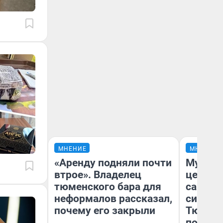
МНЕНИЕ
МНЕНИЕ
«Аренду подняли почти
Музей 
втрое». Владелец
церков
тюменского бара для
самоцв
неформалов рассказал,
символ
почему его закрыли
Тюменц
поехали