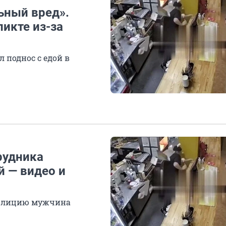
ьный вред».
ликте из-за
 поднос с едой в
рудника
й — видео и
 полицию мужчина