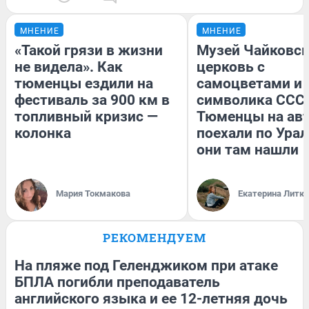
МНЕНИЕ
МНЕНИЕ
«Такой грязи в жизни
Музей Чайковск
не видела». Как
церковь с
тюменцы ездили на
самоцветами и 
фестиваль за 900 км в
символика СССР
топливный кризис —
Тюменцы на ав
колонка
поехали по Урал
они там нашли
Мария Токмакова
Екатерина Литк
РЕКОМЕНДУЕМ
На пляже под Геленджиком при атаке
БПЛА погибли преподаватель
английского языка и ее 12-летняя дочь