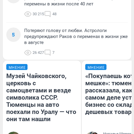
перемены в жизни после 40 лет
30 215
48
Потеряют голову от любви. Астрологи
5
предупреждают Раков о переменах в жизни уже
в августе
26 427
7
МНЕНИЕ
МНЕНИЕ
Музей Чайковского,
«Покупаешь кот
церковь с
мешке»: тюмен
самоцветами и везде
рассказала, как
символика СССР.
самом деле уст
Тюменцы на авто
бизнес со скла
поехали по Уралу — что
дешевых товар
они там нашли
Наталья Шорохо