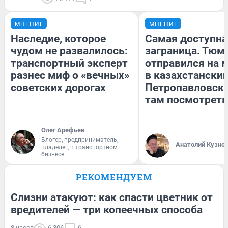
МНЕНИЕ
МНЕНИЕ
Наследие, которое
Самая доступна
чудом не развалилось:
заграница. Тюм
транспортный эксперт
отправился на 
разнес миф о «вечных»
в казахстански
советских дорогах
Петропавловск:
там посмотреть
Олег Арефьев
Блогер, предприниматель,
Анатолий Кузне
владелец в транспортном
бизнесе
РЕКОМЕНДУЕМ
Слизни атакуют: как спасти цветник от
вредителей — три копеечных способа
8 часов
6 306
6