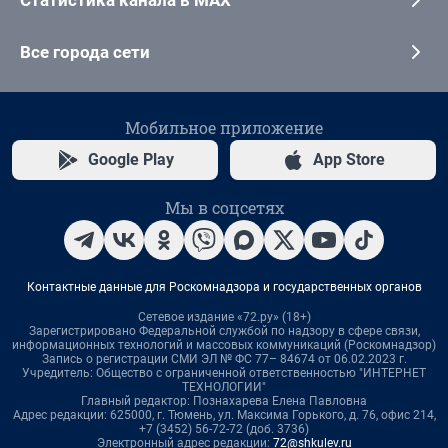
Все города сети
Мобильное приложение
Google Play
App Store
Мы в соцсетях
Контактные данные для Роскомнадзора и государственных органов
Сетевое издание «72.ру» (18+)
Зарегистрировано Федеральной службой по надзору в сфере связи,
информационных технологий и массовых коммуникаций (Роскомнадзор)
Запись о регистрации СМИ ЭЛ № ФС 77– 84674 от 06.02.2023 г.
Учредитель: Общество с ограниченной ответственностью "ИНТЕРНЕТ
ТЕХНОЛОГИИ"
Главный редактор: Познахарева Елена Павловна
Адрес редакции: 625000, г. Тюмень, ул. Максима Горького, д. 76, офис 214,
+7 (3452) 56-72-72 (доб. 3736)
Электронный адрес редакции:
72@shkulev.ru