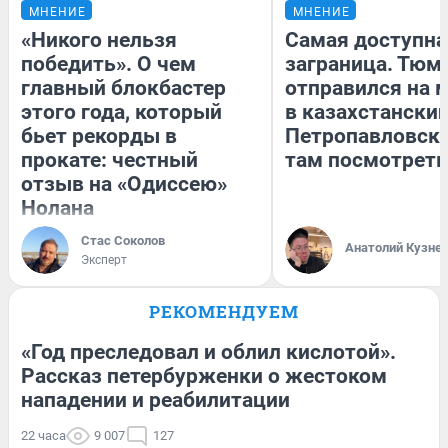
МНЕНИЕ
МНЕНИЕ
«Никого нельзя
Самая доступна
победить». О чем
заграница. Тюм
главный блокбастер
отправился на 
этого года, который
в казахстански
бьет рекорды в
Петропавловск:
прокате: честный
там посмотреть
отзыв на «Одиссею»
Нолана
Стас Соколов
Анатолий Кузне
Эксперт
РЕКОМЕНДУЕМ
«Год преследовал и облил кислотой».
Рассказ петербурженки о жестоком
нападении и реабилитации
22 часа
9 007
127