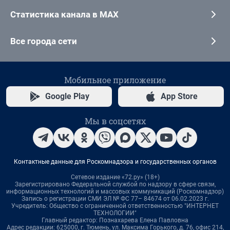
Статистика канала в MAX
Все города сети
Мобильное приложение
Google Play
App Store
Мы в соцсетях
Контактные данные для Роскомнадзора и государственных органов
Сетевое издание «72.ру» (18+)
Зарегистрировано Федеральной службой по надзору в сфере связи,
информационных технологий и массовых коммуникаций (Роскомнадзор)
Запись о регистрации СМИ ЭЛ № ФС 77– 84674 от 06.02.2023 г.
Учредитель: Общество с ограниченной ответственностью "ИНТЕРНЕТ
ТЕХНОЛОГИИ"
Главный редактор: Познахарева Елена Павловна
Адрес редакции: 625000, г. Тюмень, ул. Максима Горького, д. 76, офис 214,