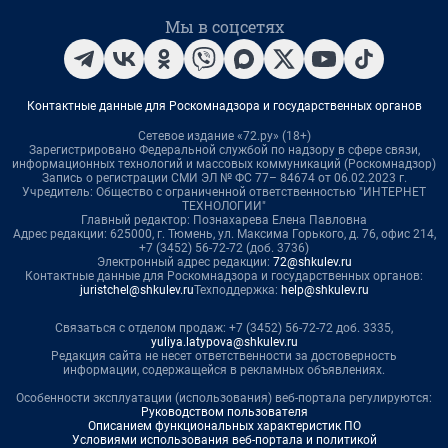
Мы в соцсетях
Контактные данные для Роскомнадзора и государственных органов
Сетевое издание «72.ру» (18+)
Зарегистрировано Федеральной службой по надзору в сфере связи,
информационных технологий и массовых коммуникаций (Роскомнадзор)
Запись о регистрации СМИ ЭЛ № ФС 77– 84674 от 06.02.2023 г.
Учредитель: Общество с ограниченной ответственностью "ИНТЕРНЕТ
ТЕХНОЛОГИИ"
Главный редактор: Познахарева Елена Павловна
Адрес редакции: 625000, г. Тюмень, ул. Максима Горького, д. 76, офис 214,
+7 (3452) 56-72-72 (доб. 3736)
Электронный адрес редакции:
72@shkulev.ru
Контактные данные для Роскомнадзора и государственных органов:
juristchel@shkulev.ru
Техподдержка:
help@shkulev.ru
Связаться с отделом продаж: +7 (3452) 56-72-72 доб. 3335,
yuliya.latypova@shkulev.ru
Редакция сайта не несет ответственности за достоверность
информации, содержащейся в рекламных объявлениях.
Особенности эксплуатации (использования) веб-портала регулируются:
Руководством пользователя
Описанием функциональных характеристик ПО
Условиями использования веб-портала и политикой