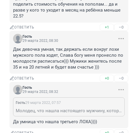
поделить стоимость обучения на пополам... да и 
разве у кого то уходит в месяц на ребёнка меньше 
22.5?
+1
–0
ОТВЕТИТЬ
Гость
29 марта 2022, 08:30
Дак девочка умная, так держать если вокруг лохи 
мужского пола ходят, Слава богу меня пронесло по 
молодости расписаться))) Мужики женитесь после 
35 и на 20 летней и будет вам счастье )))
+0
–0
ОТВЕТИТЬ
Гость
29 марта 2022, 08:32
Гость
29 марта 2022, 07:57
Молодец, что нашла настоящего мужчину, который может содержать и её и двоих чужих детей, потому что на 45 тр вряд-ли она бы хорошо жила с двумя детьми и ни в чем себе не отказывала. А если те мужчины не могут обеспечить всех детей, то нужно думать прежде чем делать сколько сможешь потянуть материально. Из года в год их алименты будут зависеть от их доходов, а когда детям нужно будет учиться они вряд ли смогут и захотят поделить стоимость обучения на пополам... да и разве у кого то уходит в месяц на ребёнка меньше 22.5?
Да умница что нашла третьего ЛОХА))))
+0
–0