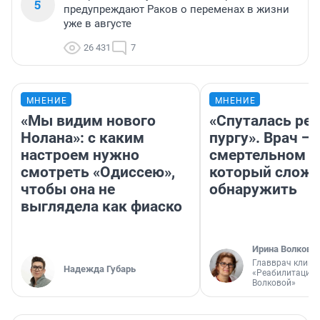
5
предупреждают Раков о переменах в жизни
уже в августе
26 431
7
МНЕНИЕ
МНЕНИЕ
«Мы видим нового
«Спуталась реч
Нолана»: с каким
пургу». Врач — 
настроем нужно
смертельном д
смотреть «Одиссею»,
который слож
чтобы она не
обнаружить
выглядела как фиаско
Ирина Волкова
Главврач клини
Надежда Губарь
«Реабилитация 
Волковой»