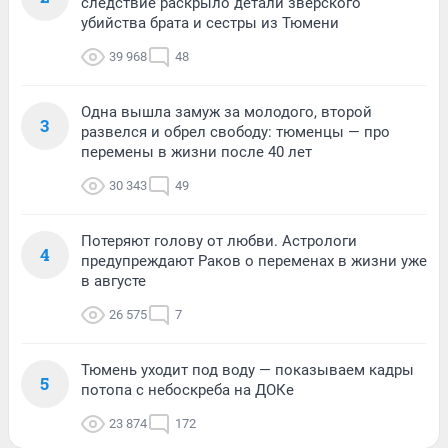
следствие раскрыло детали зверского
убийства брата и сестры из Тюмени
39 968
48
Одна вышла замуж за молодого, второй
3
развелся и обрел свободу: тюменцы — про
перемены в жизни после 40 лет
30 343
49
Потеряют голову от любви. Астрологи
4
предупреждают Раков о переменах в жизни уже
в августе
26 575
7
Тюмень уходит под воду — показываем кадры
5
потопа с небоскреба на ДОКе
23 874
172