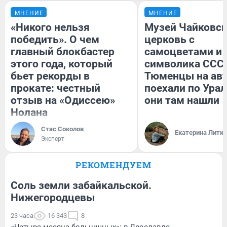
МНЕНИЕ
МНЕНИЕ
«Никого нельзя
Музей Чайковск
победить». О чем
церковь с
главный блокбастер
самоцветами и 
этого года, который
символика СССР
бьет рекорды в
Тюменцы на ав
прокате: честный
поехали по Урал
отзыв на «Одиссею»
они там нашли
Нолана
Стас Соколов
Екатерина Литк
Эксперт
РЕКОМЕНДУЕМ
Соль земли забайкальской.
Нижегородцевы
23 часа
16 343
8