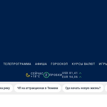
ТЕЛЕПРОГРАММА
АФИША
ГОРОСКОП
КУРСЫ ВАЛЮТ
ИГР
USD 81,41
СЕЙЧАС
2
ПРОБКИ
+18°C
EUR 94,06
на реку
ЧП на аттракционах в Тюмени
Где начать новую жизнь?