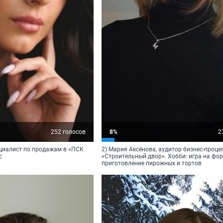
252 голосов
8%
2
ециалист по продажам в «ПСК
2) Мария Аксёнова, аудитор бизнес-проце
с
«Строительный двор». Хобби: игра на фор
приготовление пирожных и тортов