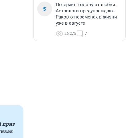
Потеряют голову от любви.
5
Астрологи предупреждают
Раков о переменах в жизни
уже в августе
26 275
7
й приз
никак