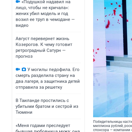
«Подушкой надавил на
лицо, чтобы не кричала»:
жених убил модель и год
возил ее труп в чемодане —
видео
Август перевернет жизнь
Козерогов. К чему готовит
ретроградный Сатурн —
прогноз
У могилы педофила. Его
смерть разделила страну на
два лагеря, а защитника детей
отправила за решетку
В Таиланде простились с
убитыми братом и сестрой из
Тюмени
Победительницы касти
«Меня годами преследует
миллиона рублей, рос
спонсора — компании 
бывшая любовница мужа: она