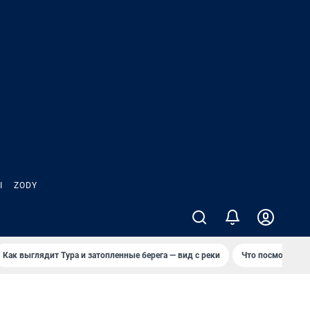
Ы
ZODY
Как выглядит Тура и затопленные берега — вид с реки
Что посмотреть 