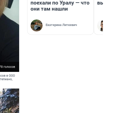
поехали по Уралу — что
выгля
они там нашли
Екатерина Литкевич
78 голосов
ссов в ООО
тепиано,