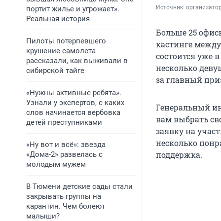
Источник: 
организато
портит жилье и угрожает».
Реальная история
Больше 25 офис
Пилоты потерпевшего
кастинге между
крушение самолета
состоится уже в
рассказали, как выживали в
несколько деву
сибирской тайге
за главный при
«Нужны активные ребята».
Узнали у экспертов, с каких
Генеральный ин
слов начинается вербовка
вам выбрать сво
детей преступниками
заявку на участ
несколько понр
«Ну вот и всё»: звезда
поддержка.
«Дома-2» развелась с
молодым мужем
В Тюмени детские сады стали
закрывать группы на
карантин. Чем болеют
малыши?