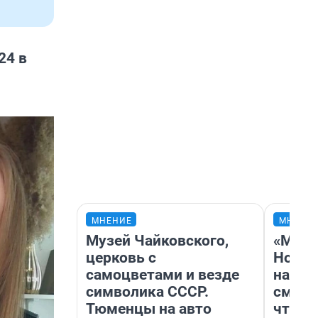
24 в
МНЕНИЕ
МНЕНИ
Музей Чайковского,
«Мы в
церковь с
Нолан
самоцветами и везде
настр
символика СССР.
смотр
Тюменцы на авто
чтобы