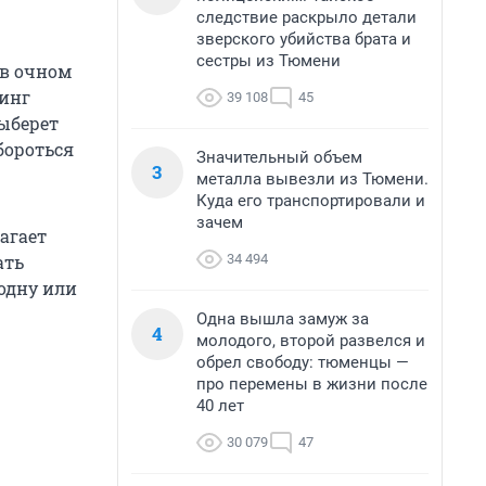
следствие раскрыло детали
зверского убийства брата и
сестры из Тюмени
 в очном
тинг
39 108
45
выберет
бороться
Значительный объем
3
металла вывезли из Тюмени.
Куда его транспортировали и
зачем
агает
34 494
ать
 одну или
Одна вышла замуж за
4
молодого, второй развелся и
обрел свободу: тюменцы —
про перемены в жизни после
40 лет
30 079
47