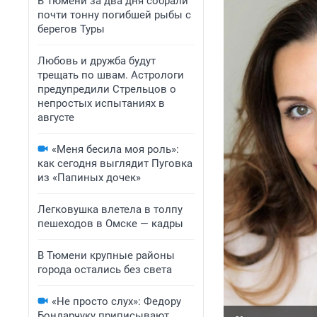
В Тюмени за два дня собрали
почти тонну погибшей рыбы с
берегов Туры
Любовь и дружба будут
трещать по швам. Астрологи
предупредили Стрельцов о
непростых испытаниях в
августе
«Меня бесила моя роль»:
как сегодня выглядит Пуговка
из «Папиных дочек»
Легковушка влетела в толпу
пешеходов в Омске — кадры
В Тюмени крупные районы
города остались без света
«Не просто слух»: Федору
Бондарчуку приписывают