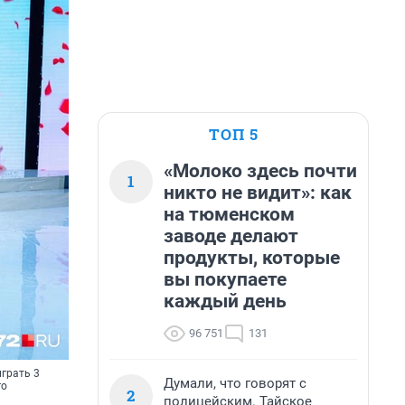
ТОП 5
«Молоко здесь почти
1
никто не видит»: как
на тюменском
заводе делают
продукты, которые
вы покупаете
каждый день
96 751
131
грать 3
Думали, что говорят с
го
2
полицейским. Тайское