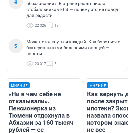
4
образовании». В стране растет число
стобалльников ЕГЭ — почему это не повод
для радости
22 026
19
Может столкнуться каждый. Как бороться с
5
бактериальными болезнями овощей —
советы
20 017
5
МНЕНИЕ
МНЕНИЕ
«Ни в чем себе не
Как вернуть де
отказывали».
после закрыти
Пенсионерка из
ипотеки? Эксп
Тюмени отдохнула в
назвала способ
Абхазии за 160 тысяч
котором знают
рублей — ее
не все