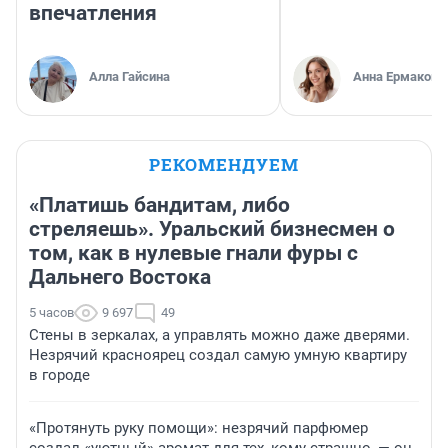
впечатления
Алла Гайсина
Анна Ермакова
РЕКОМЕНДУЕМ
«Платишь бандитам, либо
стреляешь». Уральский бизнесмен о
том, как в нулевые гнали фуры с
Дальнего Востока
5 часов
9 697
49
Стены в зеркалах, а управлять можно даже дверями.
Незрячий красноярец создал самую умную квартиру
в городе
«Протянуть руку помощи»: незрячий парфюмер
создал «уютный» аромат для тех, кому страшно, — он