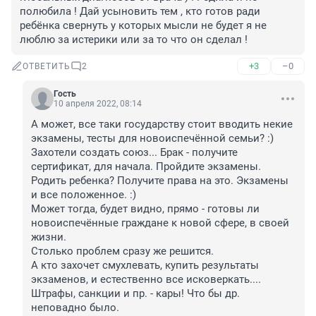
полюбила ! Дай усыновить тем , кто готов ради 
ребёнка свернуть у которых мысли не будет я не 
люблю за истерики или за то что он сделал !
+3
–0
ОТВЕТИТЬ
2
Гость
10 апреля 2022, 08:14
А может, все таки государству стоит вводить некие 
экзамены, тесты для новоиспечённой семьи? :)

Захотели создать союз... Брак - получите 
сертификат, для начала. Пройдите экзамены. 
Родить ребенка? Получите права на это. Экзамены 
и все положенное. :)

Может тогда, будет видно, прямо - готовы ли 
новоиспечённые граждане к новой сфере, в своей 
жизни. 

Столько проблем сразу же решится.

А кто захочет смухлевать, купить результаты 
экзаменов, и естественно все исковеркать.... 
Штрафы, санкции и пр. - кары! Что бы др. 
неповадно было.