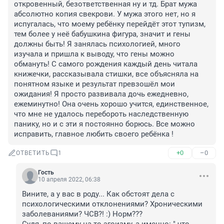
откровенный, безответственная ну и тд. Брат мужа 
абсолютно копия свекрови. У мужа этого нет, но я 
испугалась, что моему ребёнку перейдёт этот тупизм, 
тем более у неё бабушкина фигура, значит и гены 
должны быть! Я занялась психологией, много 
изучала и пришла к выводу, что гены можно 
обмануть! С самого рождения каждый день читала 
книжечки, рассказывала стишки, все объясняла на 
понятном языке и результат превзошёл мои 
ожидания! Я просто развивала дочь ежедневно, 
ежеминутно! Она очень хорошо учится, единственное, 
что мне не удалось перебороть наследственную 
панику, но и с эти я постоянно борюсь. Все можно 
исправить, главное любить своего ребёнка !
+0
–0
ОТВЕТИТЬ
1
Гость
10 апреля 2022, 06:38
Вините, а у вас в роду... Как обстоят дела с 
психологическими отклонениями? Хроническими 
заболеваниями? ЧСВ?! :) Норм??? 
