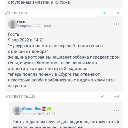
отсутсвием эмпатии и IQ тоже.
+0
–0
ОТВЕТИТЬ
Гость
9 апреля 2022, 14:40
Гость

9 апр 2022 в 14:21

"Ну суррогатная мать не передаёт свои гены в 
отличии от донора"

женщина которая вынашивает ребенка передает свои 
гены, изучите биологию. плюс папа и мама

это дети у которых по сути 3 родителя. 

теперь поняла почему в Ебурге так отвечают, 
некоторые особо приближенные видимо комменты 
закрыты.
+1
–4
ОТВЕТИТЬ
5
Women_Rus
9 апреля 2022, 16:27
Гость, в данном случае два родителя, потому что ей 
делали инсеминацию, а значит её 