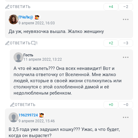
+4
–2
ОТВЕТИТЬ
ПЧеЛк@
9 апреля 2022, 16:03
Да уж, неувязочка вышла. Жалко женщину
+2
–3
ОТВЕТИТЬ
1
Гость
11 апреля 2022, 13:22
А что её жалеть??? Она всех ненавидит! Вот и 
получила ответочку от Вселенной. Мне жалко 
людей, которые в своей жизни столкнулись или 
столкнутся с этой озлобленной дамой и её 
недолюбленым ребенком.
+0
–0
ОТВЕТИТЬ
196299724
9 апреля 2022, 15:46
В 2,5 года уже задушил кошку??? Ужас, а что будет, 
когда он вырастет?