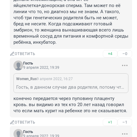
яйцеклетка+донорская сперма. Там может по её 
линии что то, но диагноз мы не знаем. А такого, 
чтоб три генетических родителя быть не может, 
бред не несите. Когда подсаживают готовый 
эмбрион, то женщина вынашивающая всего лишь 
временный сосуд для питания и комфортной среды 
ребёнка, инкубатор.
+4
–0
ОТВЕТИТЬ
Гость
9 апреля 2022, 19:39
Women_Rus
9 апреля 2022, 16:27
Гость, в данном случае два родителя, потому что ей делали инсеминацию, а значит её яйцеклетка+донорская сперма. Там может по её линии что то, но диагноз мы не знаем. А такого, чтоб три генетических родителя быть не может, бред не несите. Когда подсаживают готовый эмбрион, то женщина вынашивающая всего лишь временный сосуд для питания и комфортной среды ребёнка, инкубатор.
конечно передается через пуповину плаценту 
кровь. вы видимо из тех кто 20 лет назад говорил 
что если мать курит на ребенке это не сказывается.
+1
–1
ОТВЕТИТЬ
Гость
9 апреля 2022, 19:39