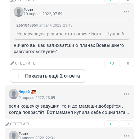
ОТВЕТИТЬ
Гость
10 апреля 2022, 07:59
266104995
9 апреля 2022, 23:43
Неверующая, решила стать круче Бога... Лучше бы молилась и детские дома посещала...А когда созрела - то Бог ребёночка и подарил бы, при чём в комплекте с папой.
ничего вы как залихватски о планах Всевышнего 
разглагольствуете?
+0
–0
ОТВЕТИТЬ
Показать ещё 2 ответа
Чирий
9 апреля 2022, 23:09
если кошечку задушил, то и до мамаши доберётся , 
когда подрастёт. Вот маманя купила себе социапата...
+1
–1
ОТВЕТИТЬ
Гость
9 апреля 2022, 22:31