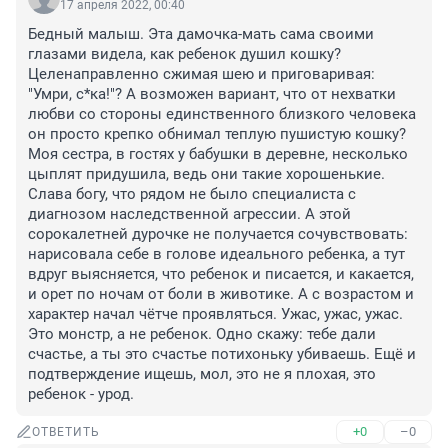
17 апреля 2022, 00:40
Бедный малыш. Эта дамочка-мать сама своими 
глазами видела, как ребенок душил кошку? 
Целенаправленно сжимая шею и приговаривая: 
"Умри, с*ка!"? А возможен вариант, что от нехватки 
любви со стороны единственного близкого человека 
он просто крепко обнимал теплую пушистую кошку? 
Моя сестра, в гостях у бабушки в деревне, несколько 
цыплят придушила, ведь они такие хорошенькие. 
Слава богу, что рядом не было специалиста с 
диагнозом наследственной агрессии. А этой 
сорокалетней дурочке не получается сочувствовать: 
нарисовала себе в голове идеального ребенка, а тут 
вдруг выясняется, что ребенок и писается, и какается, 
и орет по ночам от боли в животике. А с возрастом и 
характер начал чётче проявляться. Ужас, ужас, ужас. 
Это монстр, а не ребенок. Одно скажу: тебе дали 
счастье, а ты это счастье потихоньку убиваешь. Ещё и 
подтверждение ищешь, мол, это не я плохая, это 
ребенок - урод.
+0
–0
ОТВЕТИТЬ