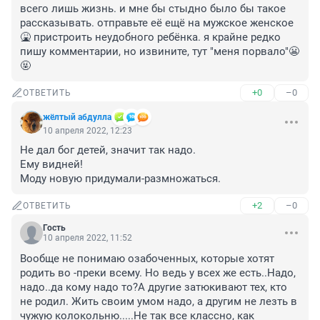
всего лишь жизнь. и мне бы стыдно было бы такое 
рассказывать. отправьте её ещё на мужское женское
🤮 пристроить неудобного ребёнка. я крайне редко 
пишу комментарии, но извините, тут "меня порвало"😬
🤬
+0
–0
ОТВЕТИТЬ
жёлтый абдулла
10 апреля 2022, 12:23
Не дал бог детей, значит так надо.

Ему видней!

Моду новую придумали-размножаться.
+2
–0
ОТВЕТИТЬ
Гость
10 апреля 2022, 11:52
Вообще не понимаю озабоченных, которые хотят 
родить во -преки всему. Но ведь у всех же есть..Надо, 
надо..да кому надо то?А другие затюкивают тех, кто 
не родил. Жить своим умом надо, а другим не лезть в 
чужую колокольню.....Не так все классно, как 