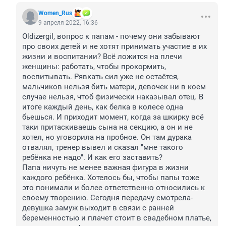
Women_Rus
9 апреля 2022, 16:36
Oldizergil, вопрос к папам - почему они забывают 
про своих детей и не хотят принимать участие в их 
жизни и воспитании? Всё ложится на плечи 
женщины: работать, чтобы прокормить, 
воспитывать. Рявкать сил уже не остаётся, 
мальчиков нельзя бить матери, девочек ни в коем 
случае нельзя, чтоб физически наказывал отец. В 
итоге каждый день, как белка в колесе одна 
бьешься. И приходит момент, когда за шкирку всё 
таки притаскиваешь сына на секцию, а он и не 
хотел, но уговорила на пробное. Он там дурака 
отвалял, тренер вывел и сказал "мне такого 
ребёнка не надо". И как его заставить? 

Папа ничуть не менее важная фигура в жизни 
каждого ребёнка. Хотелось бы, чтобы папы тоже 
это понимали и более ответственно относились к 
своему творению. Сегодня передачу смотрела- 
девушка замуж выходит в связи с ранней 
беременностью и плачет стоит в свадебном платье, 