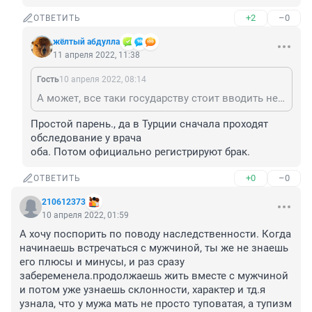
+2
–0
ОТВЕТИТЬ
жёлтый абдулла
11 апреля 2022, 11:38
Гость
10 апреля 2022, 08:14
А может, все таки государству стоит вводить некие экзамены, тесты для новоиспечённой семьи? :) Захотели создать союз... Брак - получите сертификат, для начала. Пройдите экзамены. Родить ребенка? Получите права на это. Экзамены и все положенное. :) Может тогда, будет видно, прямо - готовы ли новоиспечённые граждане к новой сфере, в своей жизни. Столько проблем сразу же решится. А кто захочет смухлевать, купить результаты экзаменов, и естественно все исковеркать.... Штрафы, санкции и пр. - кары! Что бы др. неповадно было.
Простой парень., да в Турции сначала проходят 
обследование у врача

оба. Потом официально регистрируют брак.
+0
–0
ОТВЕТИТЬ
210612373
10 апреля 2022, 01:59
А хочу поспорить по поводу наследственности. Когда 
начинаешь встречаться с мужчиной, ты же не знаешь 
его плюсы и минусы, и раз сразу 
забеременела.продолжаешь жить вместе с мужчиной 
и потом уже узнаешь склонности, характер и тд.я 
узнала, что у мужа мать не просто туповатая, а тупизм 