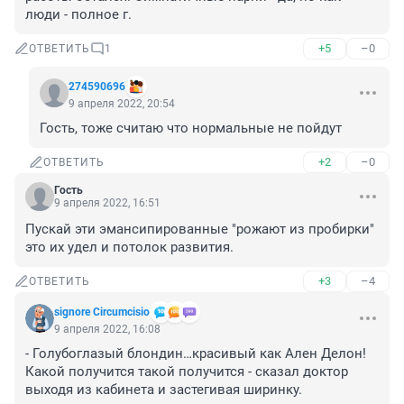
люди - полное г.
+5
–0
ОТВЕТИТЬ
1
274590696
9 апреля 2022, 20:54
Гость, тоже считаю что нормальные не пойдут
+2
–0
ОТВЕТИТЬ
Гость
9 апреля 2022, 16:51
Пускай эти эмансипированные "рожают из пробирки" 
это их удел и потолок развития.
+3
–4
ОТВЕТИТЬ
signore Сircumcisio
9 апреля 2022, 16:08
- Голубоглазый блондин…красивый как Ален Делон! 
Какой получится такой получится - сказал доктор 
выходя из кабинета и застегивая ширинку.