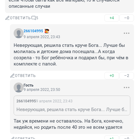
если чтобы быть как все матерью, то и случаются 
описанные случаи
+4
–0
ОТВЕТИТЬ
5
266104995
9 апреля 2022, 23:43
Неверующая, решила стать круче Бога... Лучше бы 
молилась и детские дома посещала...А когда 
созрела - то Бог ребёночка и подарил бы, при чём в 
комплекте с папой.
+0
–2
ОТВЕТИТЬ
Гость
9 апреля 2022, 23:50
266104995
9 апреля 2022, 23:43
Неверующая, решила стать круче Бога... Лучше бы молилась и детские дома посещала...А когда созрела - то Бог ребёночка и подарил бы, при чём в комплекте с папой.
Так уж времени не оставалось. На Бога, конечно, 
недейся, но родить после 40 это не всем удается
+1
–0