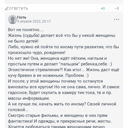
+0
–0
ОТВЕТИТЬ
Гость
9 апреля 2022, 20:17
Вот не понятно....

Жизнь (судьба) делает всё что бы у некой женщины 
не было детей! 

Либо, нужно ей пойти по иному пути развития, что бы 
произошло чудо, рождение! 

Но нет же! Она, женщина идёт лёгким, наглым и 
простым путем и делает "пальцем" ребенка,себе. :) 
Эгоистичное стремление?! Как итог... Жизнь даст ещё 
кучу бревен в ее ножиньки. Проблем. :)

И после, у этой женщины почему то останутся 
виноваты все кругом! Но не она сама, лично. И самое 
гадосное, будет скулить в камеру тик-тока, тв и пр. 
массы информации. 

А не лучше ли, начать жить по иному? Своей личной 
головой...

Смотрю старые фильмы, и женщины в них прям 
фантастика! И одежды, и прекрасные речи, жесты. 
Хочется любоваться такими женщинами вечно. 
