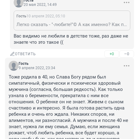
Гость
20 мая 2022, 14:49
Гость
10 апреля 2022, 05:10
Легко сказать - "-любите!"© А как именно? Как правильнее?! Для большинство, любовь подразумевает себя - отдаться всем и каждому. Физически либо морально. А у кого то, в денежном эквиваленте - заплатил, нанял, откупил и т.д. Некоторые, любовью прикрывают - силу, физическую и психологическую. Можно и дальше продолжать, аналогию любви. Вот и получается, что родителей самих, в детстве не любили правильно... Они самые, ещё больше, под правила общества и пр. эту самую любовь исковеркали под удобный формат. А теперь сами и скажите, как именно они должны... якобы любить свое чадо? :) Как итог, помимо гнилых генов, ещё и фактор извращённых чувств - смешан. Итог; непонятное человекоподобное существо растет и развивается под догмами общественности и предоставленное самой себе. А родители, на ипотеку трудятся, работают. Профит!
Вас видимо не любили в детстве тоже, раз даже не 
знаете что это такое ((
+0
–0
ОТВЕТИТЬ
Гость
9 апреля 2022, 23:34
Тоже родила в 40, но Слава Богу рядом был 
симпатичный, физически и психически здоровый 
мужчина (согласна, большая редкость). Как только 
узнала о беремености, прекратила с ним все 
отношения. О ребенке он не знает. Живем с сыном 
счастливо и интересно. Я была готова растить одна 
ребенка и очень его ждала. Никаких споров, ни 
алиментов, ни разногласий. А мужчина и после 40 не 
знает, нужна ли ему семья. Думаю, если женщина 
рожает, чтоб любить ребенка, все будет хорошо, а 