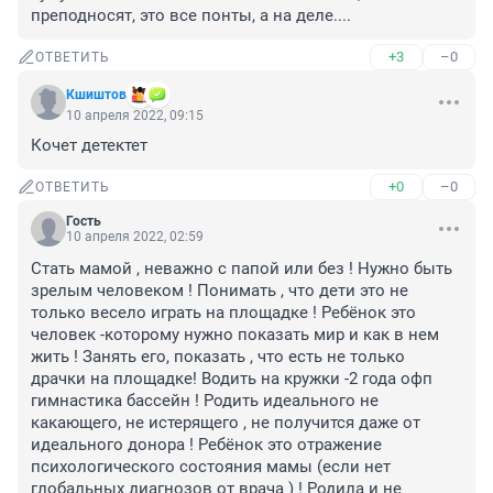
преподносят, это все понты, а на деле....
+3
–0
ОТВЕТИТЬ
Кшиштов
10 апреля 2022, 09:15
Кочет детектет
+0
–0
ОТВЕТИТЬ
Гость
10 апреля 2022, 02:59
Стать мамой , неважно с папой или без ! Нужно быть 
зрелым человеком ! Понимать , что дети это не 
только весело играть на площадке ! Ребёнок это 
человек -которому нужно показать мир и как в нем 
жить ! Занять его, показать , что есть не только 
драчки на площадке! Водить на кружки -2 года офп 
гимнастика бассейн ! Родить идеального не 
какающего, не истерящего , не получится даже от 
идеального донора ! Ребёнок это отражение 
психологического состояния мамы (если нет 
глобальных диагнозов от врача ) ! Родила и не 