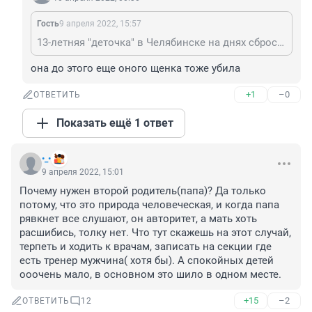
Гость
9 апреля 2022, 15:57
13-летняя "деточка" в Челябинске на днях сбросила щенка с верхнего этажа многоэтажки. До этого она убила котенка.
она до этого еще оного щенка тоже убила
+1
–0
ОТВЕТИТЬ
Показать ещё 1 ответ
•_•
9 апреля 2022, 15:01
Почему нужен второй родитель(папа)? Да только 
потому, что это природа человеческая, и когда папа 
рявкнет все слушают, он авторитет, а мать хоть 
расшибись, толку нет. Что тут скажешь на этот случай, 
терпеть и ходить к врачам, записать на секции где 
есть тренер мужчина( хотя бы). А спокойных детей 
ооочень мало, в основном это шило в одном месте.
+15
–2
ОТВЕТИТЬ
12