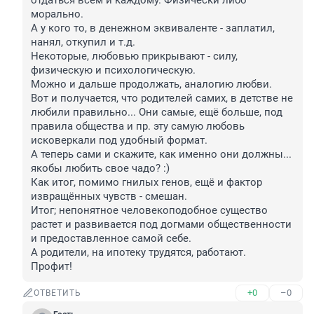
отдаться всем и каждому. Физически либо 
морально.

А у кого то, в денежном эквиваленте - заплатил, 
нанял, откупил и т.д. 

Некоторые, любовью прикрывают - силу, 
физическую и психологическую. 

Можно и дальше продолжать, аналогию любви.

Вот и получается, что родителей самих, в детстве не 
любили правильно... Они самые, ещё больше, под 
правила общества и пр. эту самую любовь 
исковеркали под удобный формат.

А теперь сами и скажите, как именно они должны... 
якобы любить свое чадо? :)

Как итог, помимо гнилых генов, ещё и фактор 
извращённых чувств - смешан.

Итог; непонятное человекоподобное существо 
растет и развивается под догмами общественности 
и предоставленное самой себе. 

А родители, на ипотеку трудятся, работают.

Профит!
+0
–0
ОТВЕТИТЬ