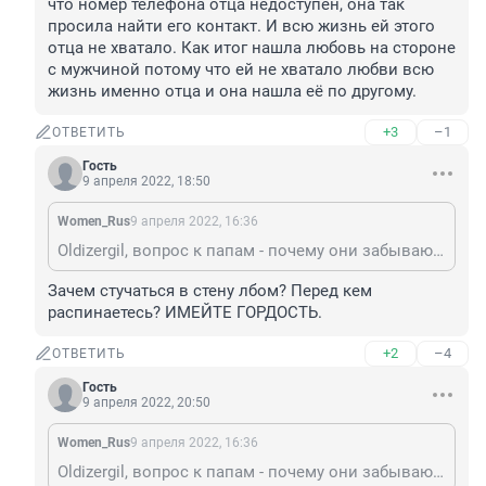
что номер телефона отца недоступен, она так 
просила найти его контакт. И всю жизнь ей этого 
отца не хватало. Как итог нашла любовь на стороне 
с мужчиной потому что ей не хватало любви всю 
жизнь именно отца и она нашла её по другому.
+3
–1
ОТВЕТИТЬ
Гость
9 апреля 2022, 18:50
Women_Rus
9 апреля 2022, 16:36
Oldizergil, вопрос к папам - почему они забывают про своих детей и не хотят принимать участие в их жизни и воспитании? Всё ложится на плечи женщины: работать, чтобы прокормить, воспитывать. Рявкать сил уже не остаётся, мальчиков нельзя бить матери, девочек ни в коем случае нельзя, чтоб физически наказывал отец. В итоге каждый день, как белка в колесе одна бьешься. И приходит момент, когда за шкирку всё таки притаскиваешь сына на секцию, а он и не хотел, но уговорила на пробное. Он там дурака отвалял, тренер вывел и сказал "мне такого ребёнка не надо". И как его заставить? Папа ничуть не менее важная фигура в жизни каждого ребёнка. Хотелось бы, чтобы папы тоже это понимали и более ответственно относились к своему творению. Сегодня передачу смотрела- девушка замуж выходит в связи с ранней беременностью и плачет стоит в свадебном платье, что номер телефона отца недоступен, она так просила найти его контакт. И всю жизнь ей этого отца не хватало. Как итог нашла любовь на стороне с мужчиной потому что ей не хватало любви всю жизнь именно отца и она нашла её по другому.
Зачем стучаться в стену лбом? Перед кем 
распинаетесь? ИМЕЙТЕ ГОРДОСТЬ.
+2
–4
ОТВЕТИТЬ
Гость
9 апреля 2022, 20:50
Women_Rus
9 апреля 2022, 16:36
Oldizergil, вопрос к папам - почему они забывают про своих детей и не хотят принимать участие в их жизни и воспитании? Всё ложится на плечи женщины: работать, чтобы прокормить, воспитывать. Рявкать сил уже не остаётся, мальчиков нельзя бить матери, девочек ни в коем случае нельзя, чтоб физически наказывал отец. В итоге каждый день, как белка в колесе одна бьешься. И приходит момент, когда за шкирку всё таки притаскиваешь сына на секцию, а он и не хотел, но уговорила на пробное. Он там дурака отвалял, тренер вывел и сказал "мне такого ребёнка не надо". И как его заставить? Папа ничуть не менее важная фигура в жизни каждого ребёнка. Хотелось бы, чтобы папы тоже это понимали и более ответственно относились к своему творению. Сегодня передачу смотрела- девушка замуж выходит в связи с ранней беременностью и плачет стоит в свадебном платье, что номер телефона отца недоступен, она так просила найти его контакт. И всю жизнь ей этого отца не хватало. Как итог нашла любовь на стороне с мужчиной потому что ей не хватало любви всю жизнь именно отца и она нашла её по другому.