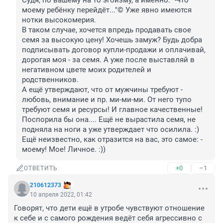
Судя, по вашему на то эгоизму, а именно: "-что 
моему ребёнку перейдёт..."© Уже явно имеются 
нотки высокомерия.

В таком случае, хочется впредь продавать свое 
семя за высокую цену! Хочешь замуж? Будь добра 
подписывать договор купли-продажи и оплачивай, 
дорогая моя - за семя. А уже после выставляй в 
негативном цвете моих родителей и 
родственников.

А ещё утверждают, что от мужчины требуют - 
любовь, внимание и пр. ми-ми-ми. От него тупо 
требуют семя и ресурсы! И главное качественные!

Поспорила бы она.... Ещё не вырастила семя, не 
подняла на ноги а уже утверждает что осилила. :) 
Ещё неизвестно, как отразится на вас, это самое: - 
моему! Мое! Личное. :))
+0
–1
ОТВЕТИТЬ
210612373
10 апреля 2022, 01:42
Говорят, что дети ещё в утробе чувствуют отношение 
к себе и с самого рождения ведёт себя агрессивно с 