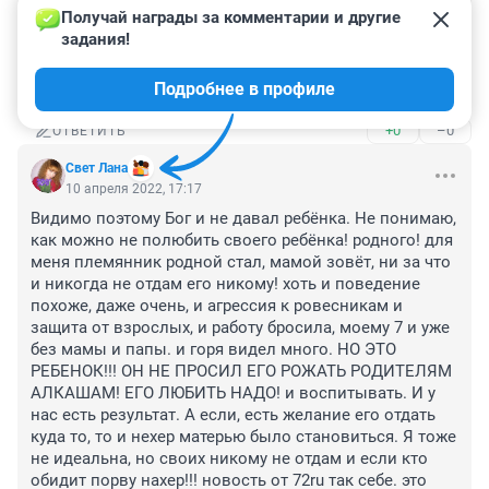
женщины. 

Получай награды за комментарии и другие 
И ещё. Донорская сперма - это не всегда значит 
задания!
проблемы со здоровьем. Скорее всего, это значит, 
что мужика хорошего и надежного рядом не 
Подробнее в профиле
оказалось.
+0
–0
ОТВЕТИТЬ
Свет Лана
10 апреля 2022, 17:17
Видимо поэтому Бог и не давал ребёнка. Не понимаю, 
как можно не полюбить своего ребёнка! родного! для 
меня племянник родной стал, мамой зовёт, ни за что 
и никогда не отдам его никому! хоть и поведение 
похоже, даже очень, и агрессия к ровесникам и 
защита от взрослых, и работу бросила, моему 7 и уже 
без мамы и папы. и горя видел много. НО ЭТО 
РЕБЕНОК!!! ОН НЕ ПРОСИЛ ЕГО РОЖАТЬ РОДИТЕЛЯМ 
АЛКАШАМ! ЕГО ЛЮБИТЬ НАДО! и воспитывать. И у 
нас есть результат. А если, есть желание его отдать 
куда то, то и нехер матерью было становиться. Я тоже 
не идеальна, но своих никому не отдам и если кто 
обидит порву нахер!!! новость от 72ru так себе. это 