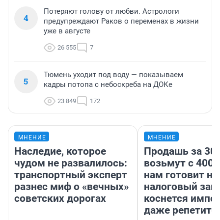
Потеряют голову от любви. Астрологи
4
предупреждают Раков о переменах в жизни
уже в августе
26 555
7
Тюмень уходит под воду — показываем
5
кадры потопа с небоскреба на ДОКе
23 849
172
МНЕНИЕ
МНЕНИЕ
Наследие, которое
Продашь за 300
чудом не развалилось:
возьмут с 4000
транспортный эксперт
нам готовит н
разнес миф о «вечных»
налоговый зако
советских дорогах
коснется импор
даже репетито