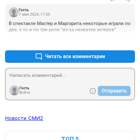
+1
–0
Морж. Активист. А там - болотце, где всё всех 
устраивает. И пьющий и ворующий директор, и 
Гость
слабейший репертуар, и забвение, торчащие изо всех 
7 мая 2024, 17:30
углов. Понятно, что новый директор их не устраивает. 
В спектакле Мастер и Маргарита некоторые играли по 
Он же заставляет шевелиться! И начинается вся эта 
две, а то и по три роли "из-за нехватки актеров"
история. И я вангую, чем она закончится. Явныч 
коллектив почистит, алкашей и иждивенцев уберёт, 
+0
–0
новые, молодые актёры придут. Театр заработает по-
новому. Вот и всё. А вы тут пищите дальше))
Читать все комментарии
Гость
Отправить
Войти
Новости СМИ2
ТОП 5