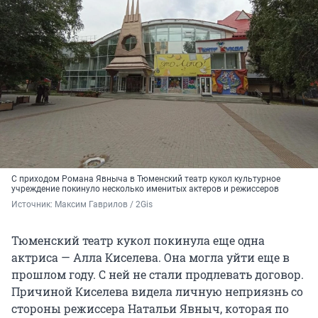
С приходом Романа Явныча в Тюменский театр кукол культурное
учреждение покинуло несколько именитых актеров и режиссеров
Источник: 
Максим Гаврилов / 2Gis
Тюменский театр кукол покинула еще одна
актриса — Алла Киселева. Она могла уйти еще в
прошлом году. С ней не стали продлевать договор.
Причиной Киселева видела личную неприязнь со
стороны режиссера Натальи Явныч, которая по