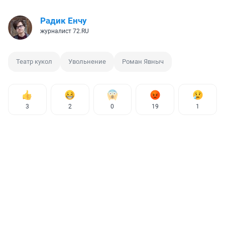
Радик Енчу
журналист 72.RU
Театр кукол
Увольнение
Роман Явныч
3
2
0
19
1