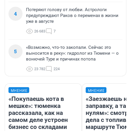
Потеряют голову от любви. Астрологи
4
предупреждают Раков о переменах в жизни
уже в августе
26 683
7
«Возможно, что-то закопали. Сейчас это
5
выносится в реку»: гидролог из Тюмени — о
вонючей Туре и причинах потопа
23 782
224
МНЕНИЕ
МНЕНИЕ
«Покупаешь кота в
«Заезжаешь на
мешке»: тюменка
заправку, а там
рассказала, как на
нулям»: смотри
самом деле устроен
дела с топливо
бизнес со складами
маршруте Тюм