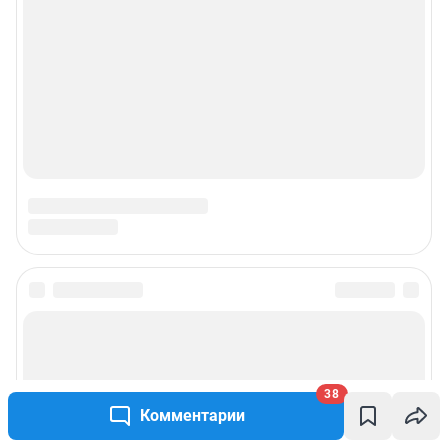
О компании
Наши награды
Наши вакансии
Техподдержка
Предвыборная агитация
Статистика канала в MAX
Все города сети
38
Мобильное приложение
Комментарии
Google Play
App Store