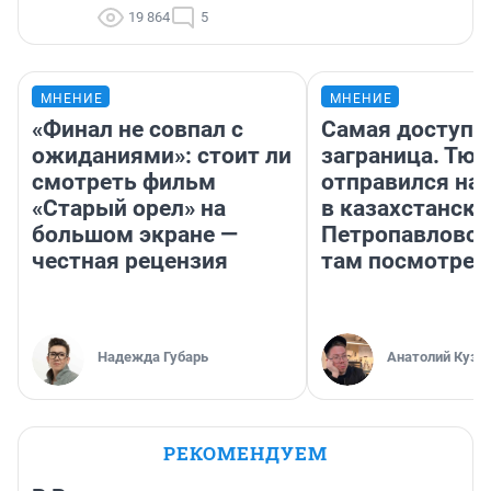
19 864
5
МНЕНИЕ
МНЕНИЕ
«Финал не совпал с
Самая доступн
ожиданиями»: стоит ли
заграница. Тю
смотреть фильм
отправился на
«Старый орел» на
в казахстански
большом экране —
Петропавловск
честная рецензия
там посмотрет
Надежда Губарь
Анатолий Кузн
РЕКОМЕНДУЕМ