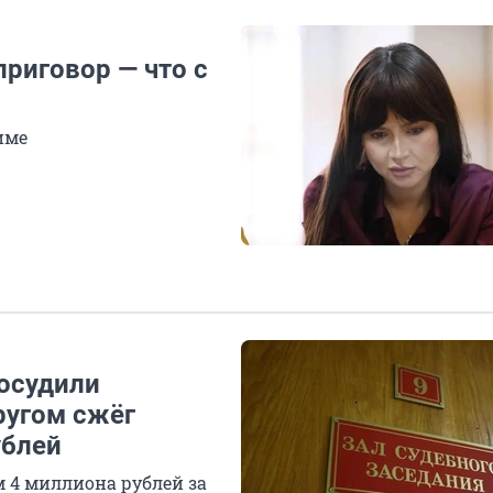
риговор — что с
име
осудили
ругом сжёг
ублей
 4 миллиона рублей за