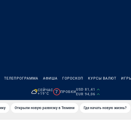
ТЕЛЕПРОГРАММА
АФИША
ГОРОСКОП
КУРСЫ ВАЛЮТ
ИГР
USD 81,41
СЕЙЧАС
7
ПРОБКИ
+19°C
EUR 94,06
еку
Открыли новую развязку в Тюмени
Где начать новую жизнь?