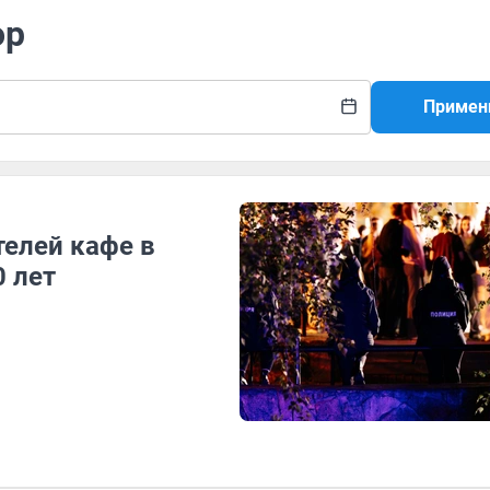
ор
Примен
телей кафе в
0 лет