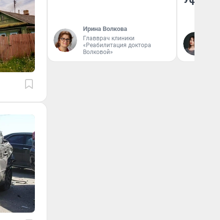
Ирина Волкова
Главврач клиники
Ек
«Реабилитация доктора
Жу
Волковой»