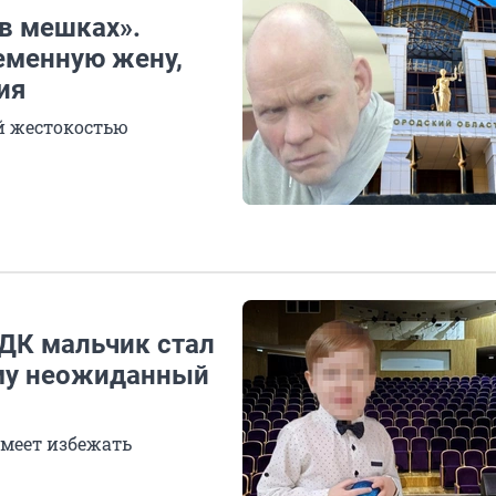
 в мешках».
еменную жену,
ия
й жестокостью
 ДК мальчик стал
му неожиданный
умеет избежать