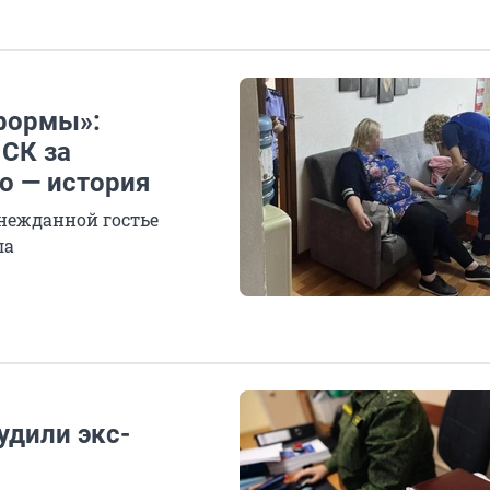
 формы»:
СК за
о — история
 нежданной гостье
ла
удили экс-