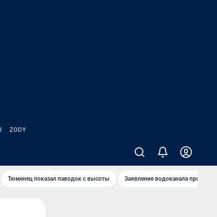
Ы
ZODY
Тюменец показал паводок с высоты
Заявление водоканала про запа