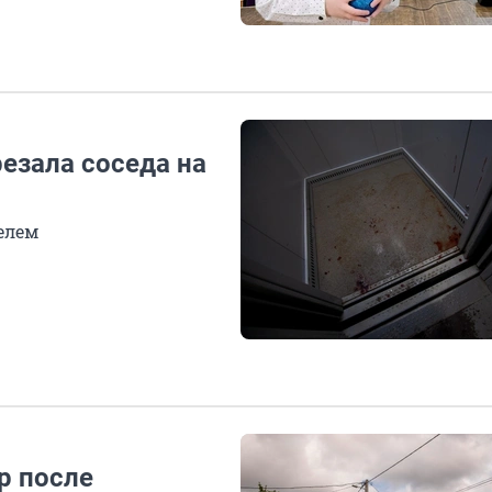
езала соседа на
елем
р после