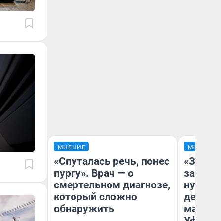
МНЕНИЕ
МНЕНИЕ
«Спуталась речь, понес
«Заезж
пургу». Врач — о
заправк
смертельном диагнозе,
нулям»
который сложно
дела с
обнаружить
маршру
Уфа