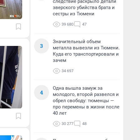
следствие раскрыло детали
зверского убийства брата и
сестры из Тюмени
39 680
47
Значительный объем
3
металла вывезли из Тюмени.
Куда его транспортировали и
зачем
34 697
Одна вышла замуж за
4
молодого, второй развелся и
обрел свободу: тюменцы —
про перемены в жизни после
40 лет
30 277
48