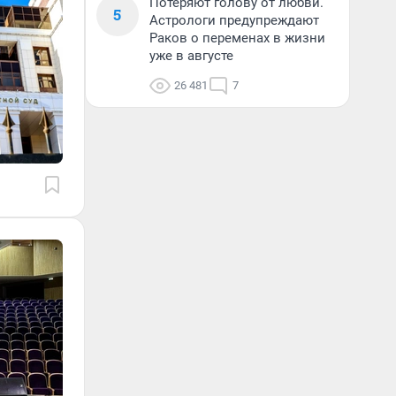
Потеряют голову от любви.
5
Астрологи предупреждают
Раков о переменах в жизни
уже в августе
26 481
7