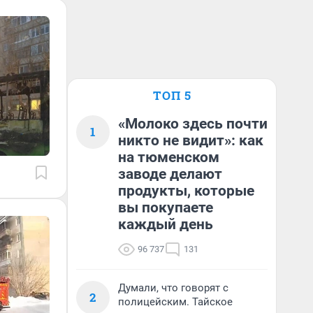
ТОП 5
«Молоко здесь почти
1
никто не видит»: как
на тюменском
заводе делают
продукты, которые
вы покупаете
каждый день
96 737
131
Думали, что говорят с
2
полицейским. Тайское