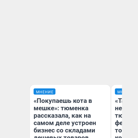
МНЕНИЕ
МНЕНИЕ
«Покупаешь кота в
«Такой
мешке»: тюменка
не виде
рассказала, как на
тюменц
самом деле устроен
фестива
бизнес со складами
топлив
дешевых товаров
колонк