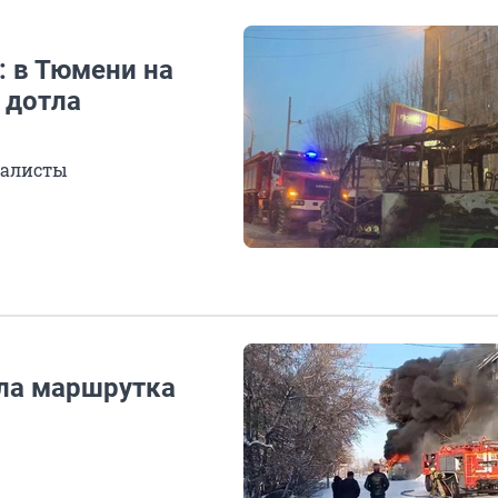
: в Тюмени на
 дотла
иалисты
ла маршрутка