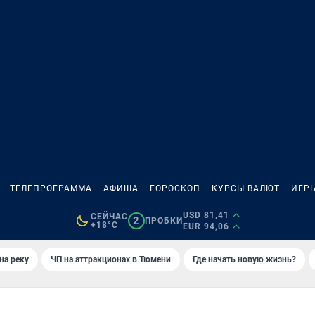
ТЕЛЕПРОГРАММА
АФИША
ГОРОСКОП
КУРСЫ ВАЛЮТ
ИГР
USD 81,41
СЕЙЧАС
2
ПРОБКИ
+18°C
EUR 94,06
на реку
ЧП на аттракционах в Тюмени
Где начать новую жизнь?