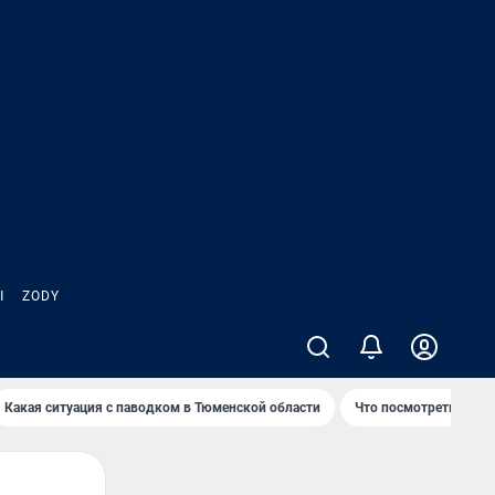
Ы
ZODY
Какая ситуация с паводком в Тюменской области
Что посмотреть во вр