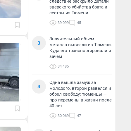
следствие раскрыло детали
зверского убийства брата и
сестры из Тюмени
39 099
45
Значительный объем
3
металла вывезли из Тюмени.
Куда его транспортировали и
зачем
34 485
Одна вышла замуж за
4
молодого, второй развелся и
обрел свободу: тюменцы —
про перемены в жизни после
40 лет
30 069
47