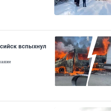
нсийск вспыхнул
кание