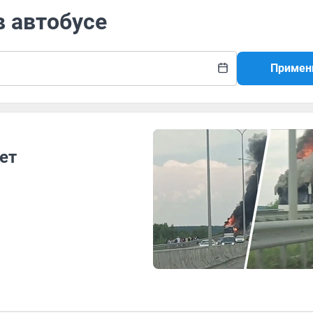
в автобусе
Примен
ет