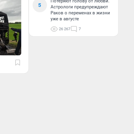
Потеряют голову от любви.
5
Астрологи предупреждают
Раков о переменах в жизни
уже в августе
26 267
7