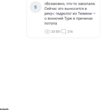
«Возможно, что-то закопали.
5
Сейчас это выносится в
реку»: гидролог из Тюмени —
о вонючей Туре и причинах
потопа
23 551
216
очно