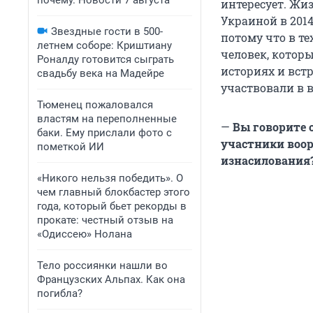
почему. Новости 7 августа
интересует. Жиз
Украиной в 2014
Звездные гости в 500-
потому что в те
летнем соборе: Криштиану
человек, котор
Роналду готовится сыграть
историях и вст
свадьбу века на Мадейре
участвовали в 
Тюменец пожаловался
властям на переполненные
—
Вы говорите 
баки. Ему прислали фото с
участники воо
пометкой ИИ
изнасилования
«Никого нельзя победить». О
чем главный блокбастер этого
года, который бьет рекорды в
прокате: честный отзыв на
«Одиссею» Нолана
Тело россиянки нашли во
Французских Альпах. Как она
погибла?