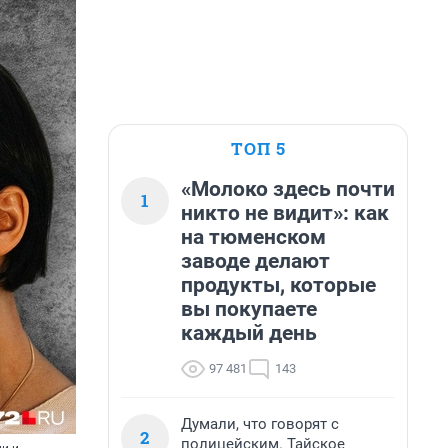
ТОП 5
«Молоко здесь почти
1
никто не видит»: как
на тюменском
заводе делают
продукты, которые
вы покупаете
каждый день
97 481
143
Думали, что говорят с
2
полицейским. Тайское