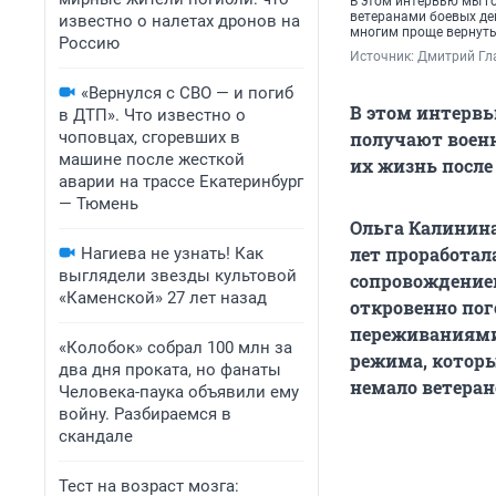
В этом интервью мы г
ветеранами боевых дей
известно о налетах дронов на
многим проще вернуть
Россию
Источник: 
Дмитрий Г
«Вернулся с СВО — и погиб
В этом интервь
в ДТП». Что известно о
чоповцах, сгоревших в
получают военн
машине после жесткой
их жизнь после
аварии на трассе Екатеринбург
— Тюмень
Ольга Калинина
лет проработа
Нагиева не узнать! Как
выглядели звезды культовой
сопровождение
«Каменской» 27 лет назад
откровенно пог
переживаниями.
«Колобок» собрал 100 млн за
режима, которы
два дня проката, но фанаты
немало ветеран
Человека-паука объявили ему
войну. Разбираемся в
скандале
Тест на возраст мозга: