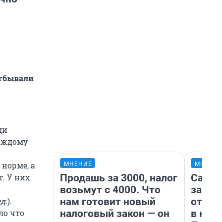
отбывали
ди
Каждому
 норме, а
МНЕНИЕ
МНЕНИ
Продашь за 3000, налог
Самая
. У них
возьмут с 4000. Что
загра
нам готовит новый
отпра
д.
).
налоговый закон — он
в каз
ло что