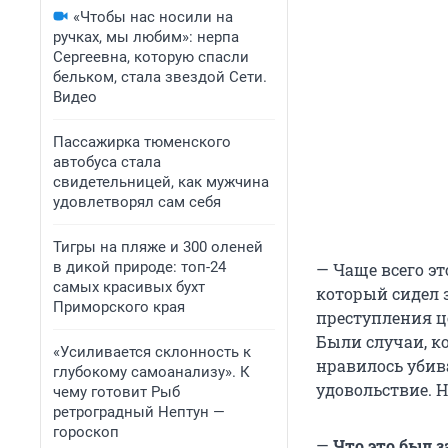
«Чтобы нас носили на
ручках, мы любим»: нерпа
Сергеевна, которую спасли
бельком, стала звездой Сети.
Видео
Пассажирка тюменского
автобуса стала
свидетельницей, как мужчина
удовлетворял сам себя
Тигры на пляже и 300 оленей
в дикой природе: топ-24
— Чаще всего эт
самых красивых бухт
который сидел 
Приморского края
преступления це
Были случаи, ко
«Усиливается склонность к
нравилось убива
глубокому самоанализу». К
удовольствие. Н
чему готовит Рыб
ретроградный Нептун —
гороскоп
—
Что это был з