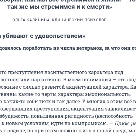
так же мы стремимся и к смерти»
ОЛЬГА КАЛИНИНА, КЛИНИЧЕСКИЙ ПСИХОЛОГ
а убивают с удовольствием»
 довелось поработать из числа ветеранов, за что они 
 это преступления насильственного характера под
лкоголя или наркотиков. В моем понимании — это лю
вожные с сильно развитой акцентуацией характера. 
твенны какие-то черты характера: эмоциональность,
а каких-то событиях и так далее. У многих с этим всё в
 совершавших преступления, акцентуация зашкаливает
будимость, повышенная ригидность (неспособность
 к новым условиям, идти на компромиссы. —
Прим. ре
к родине, но при этом сложно жить в новой среде, ма