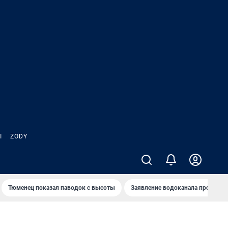
Ы
ZODY
Тюменец показал паводок с высоты
Заявление водоканала про запа