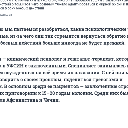
оворим с клиническим психологом, много лет проработавшим с заключенным
ствий о том, из-за чего военным тяжело адаптироваться к мирной жизни и 
ся в зону боевых действий
ладышев
ю мы пытаемся разобраться, какие психологические
ые, из-за чего они так стремятся вернуться обратно
 боевых действий больше никогда не будет прежней.
 — клинический психолог и гештальт-терапевт, кото
ла в УФСИН с заключенными. Специалист занималась
м осужденных на вс
ё время их наказания. С ней они
оворить о своем прошлом, поделиться тревогами и
 В основном среди ее пациентов — заключенные стр
х приговорили к 15–20 годам колонии. Среди них бы
ов Афганистана и Чечни.