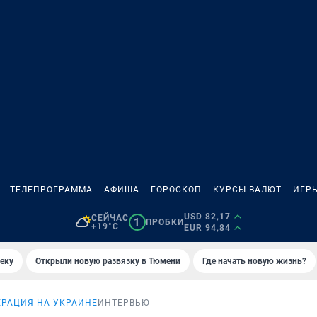
ТЕЛЕПРОГРАММА
АФИША
ГОРОСКОП
КУРСЫ ВАЛЮТ
ИГР
USD 82,17
СЕЙЧАС
1
ПРОБКИ
+19°C
EUR 94,84
еку
Открыли новую развязку в Тюмени
Где начать новую жизнь?
РАЦИЯ НА УКРАИНЕ
ИНТЕРВЬЮ