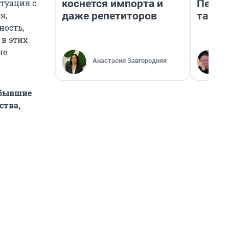
коснется импорта и
Петро
итуация с
даже репетиторов
там п
я,
ность,
 в этих
не
Анастасия Завгородняя
(бывшие
ства,