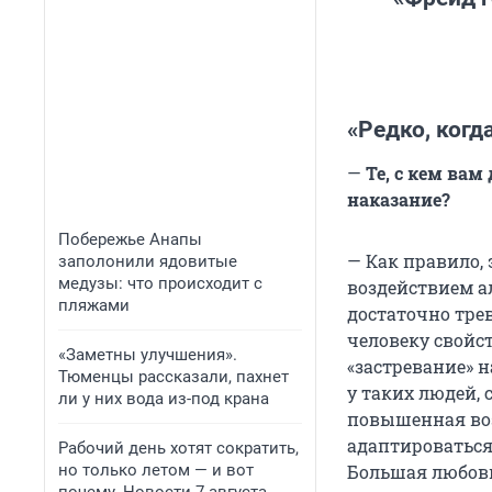
«Редко, когд
—
Те, с кем вам
наказание?
Побережье Анапы
— Как правило,
заполонили ядовитые
медузы: что происходит с
воздействием а
пляжами
достаточно тре
человеку свойс
«Заметны улучшения».
«застревание» н
Тюменцы рассказали, пахнет
у таких людей,
ли у них вода из-под крана
повышенная воз
адаптироваться
Рабочий день хотят сократить,
но только летом — и вот
Большая любовь 