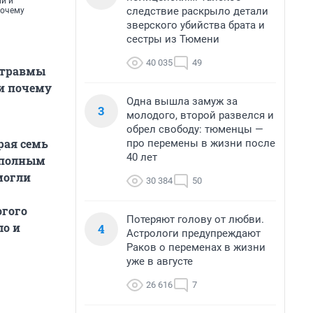
и и
следствие раскрыло детали
почему
зверского убийства брата и
сестры из Тюмени
40 035
49
 травмы
 и почему
Одна вышла замуж за
3
молодого, второй развелся и
обрел свободу: тюменцы —
рая семь
про перемены в жизни после
40 лет
 полным
 могли
30 384
50
огого
Потеряют голову от любви.
ло и
4
Астрологи предупреждают
Раков о переменах в жизни
уже в августе
26 616
7