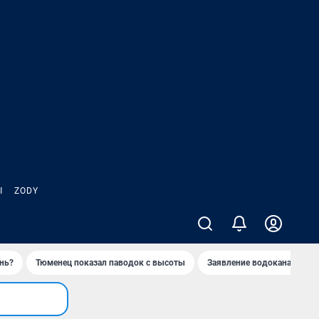
Ы
ZODY
нь?
Тюменец показал паводок с высоты
Заявление водоканала про