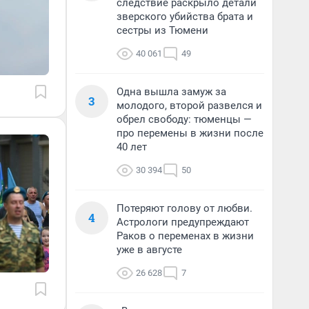
следствие раскрыло детали
зверского убийства брата и
сестры из Тюмени
40 061
49
Одна вышла замуж за
3
молодого, второй развелся и
обрел свободу: тюменцы —
про перемены в жизни после
40 лет
30 394
50
Потеряют голову от любви.
4
Астрологи предупреждают
Раков о переменах в жизни
уже в августе
26 628
7