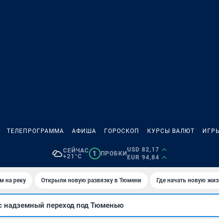
ТЕЛЕПРОГРАММА
АФИША
ГОРОСКОП
КУРСЫ ВАЛЮТ
ИГР
USD 82,17
СЕЙЧАС
1
ПРОБКИ
+21°C
EUR 94,84
м на реку
Открыли новую развязку в Тюмени
Где начать новую жиз
с надземный переход под Тюменью