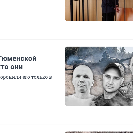
 Тюменской
кто они
хоронили его только в