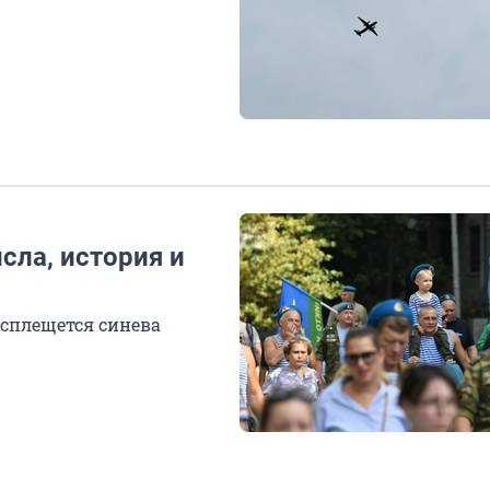
исла, история и
асплещется синева