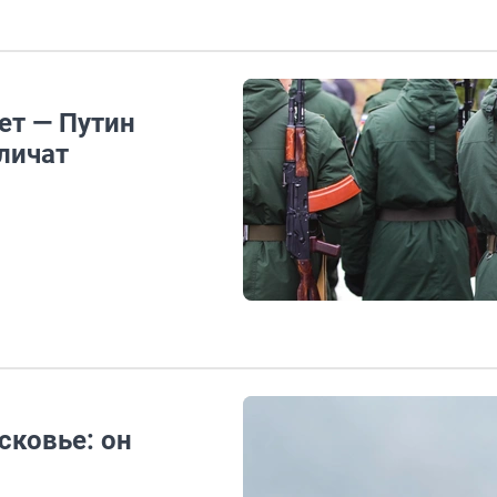
ет — Путин
еличат
сковье: он