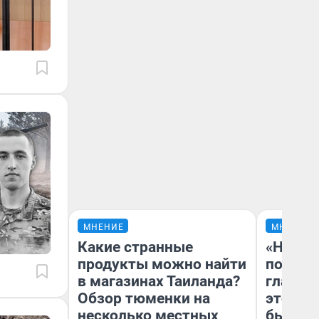
МНЕНИЕ
МНЕНИЕ
Какие странные
«Никог
продукты можно найти
победи
в магазинах Таиланда?
главны
Обзор тюменки на
этого г
несколько местных
бьет р