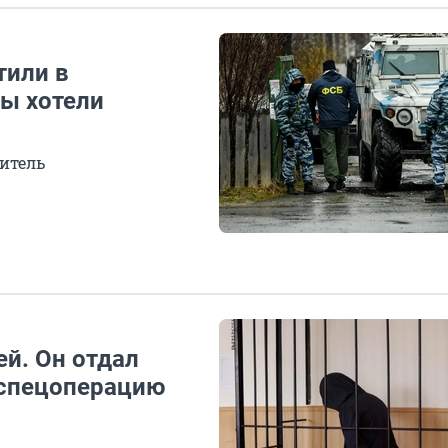
тили в
ты хотели
итель
й. Он отдал
а спецоперацию