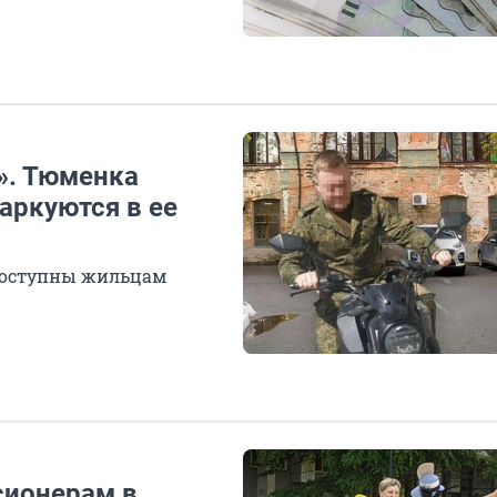
». Тюменка
аркуются в ее
 доступны жильцам
сионерам в