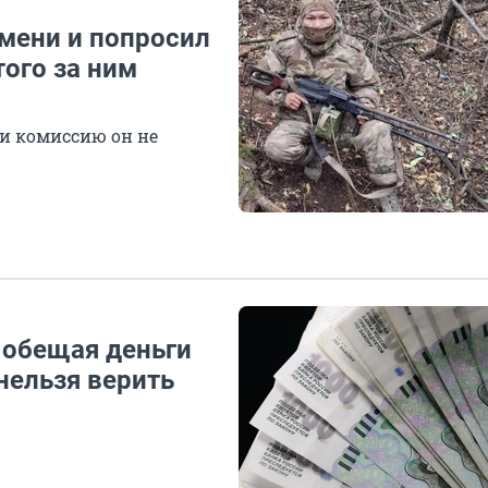
мени и попросил
того за ним
ти комиссию он не
 обещая деньги
нельзя верить