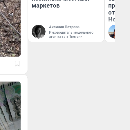
маркетов
прокат
отзыв 
Нолана
Аксиния Петрова
Ст
Руководитель модельного
Эк
агентства в Тюмени