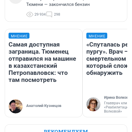
Тюмени — закончился бензин
29 934
298
МНЕНИЕ
МНЕНИЕ
Самая доступная
«Спуталась реч
заграница. Тюменец
пургу». Врач — 
отправился на машине
смертельном д
в казахстанский
который слож
Петропавловск: что
обнаружить
там посмотреть
Ирина Волкова
Главврач клини
Анатолий Кузнецов
«Реабилитация 
Волковой»
РЕКОМЕНДУЕМ