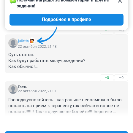
Получай награды за комментарии и другие 
задания!
Гость
23 октября 2022, 09:06
Подробнее в профиле
как не работали, так и не будут.
+1
–0
julietta
22 октября 2022, 21:48
Суть статьи:

Как будут работать мелучреждения?

Как обычно!

+0
–0
Жаль, что сейчас СМИ не на бумаге публикуют 
материалы, а то я вам бы кучу бабла сэкономила
Гость
22 октября 2022, 21:01
Господи,успокойтесь...как раньше невозможно было 
попасть на прием к терапевту,так сейчас и вовсе не 
попасть!!!!!!! Так что,лучше не болейте!!! Берегите 
себя!!!!!
+2
–0