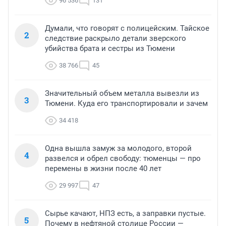
96 536
131
Думали, что говорят с полицейским. Тайское
2
следствие раскрыло детали зверского
убийства брата и сестры из Тюмени
38 766
45
Значительный объем металла вывезли из
3
Тюмени. Куда его транспортировали и зачем
34 418
Одна вышла замуж за молодого, второй
4
развелся и обрел свободу: тюменцы — про
перемены в жизни после 40 лет
29 997
47
Сырье качают, НПЗ есть, а заправки пустые.
5
Почему в нефтяной столице России —