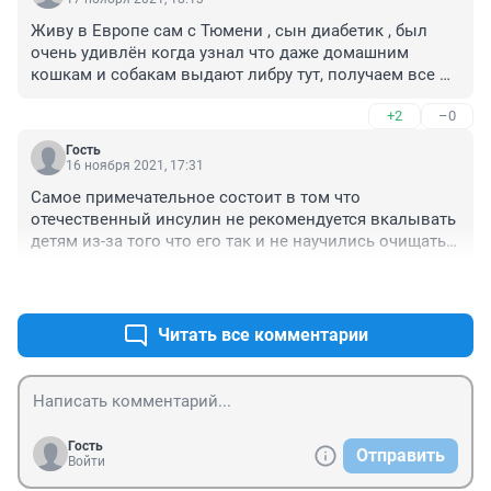
совсем!!! Втюхивают г....о под названием росинсулин, 
Живу в Европе сам с Тюмени , сын диабетик , был 
и т.д.

очень удивлён когда узнал что даже домашним 
К сожалению, это так!

кошкам и собакам выдают либру тут, получаем все 
Желаю, чтобы творцы этого сами прочувствовали 
необходимое на выбор в тячени двух дней завка и 
многократные инъекции, замеры, борьбу с 
+2
–0
получаешь , как то так земляки
осложнениями, комиссии и т.д.
Гость
16 ноября 2021, 17:31
Самое примечательное состоит в том что 
отечественный инсулин не рекомендуется вкалывать 
детям из-за того что его так и не научились очищать 
от вредных примесей, а производят его с 1923 года.

+1
–0
Это - все что надо знать о примесях в отечественных 
лекарствах и вакцинах.
Читать все комментарии
Гость
Отправить
Войти