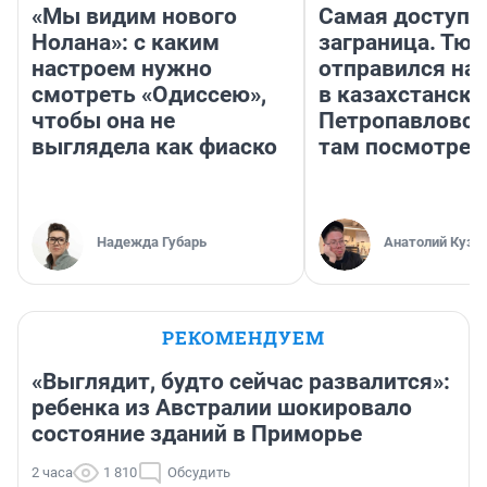
«Мы видим нового
Самая доступн
Нолана»: с каким
заграница. Тю
настроем нужно
отправился на
смотреть «Одиссею»,
в казахстански
чтобы она не
Петропавловск
выглядела как фиаско
там посмотрет
Надежда Губарь
Анатолий Кузн
РЕКОМЕНДУЕМ
«Выглядит, будто сейчас развалится»:
ребенка из Австралии шокировало
состояние зданий в Приморье
2 часа
1 810
Обсудить