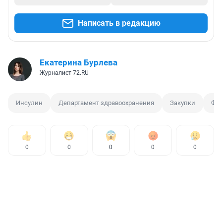
Написать в редакцию
Екатерина Бурлева
Журналист 72.RU
Инсулин
Департамент здравоохранения
Закупки
Фе
0
0
0
0
0