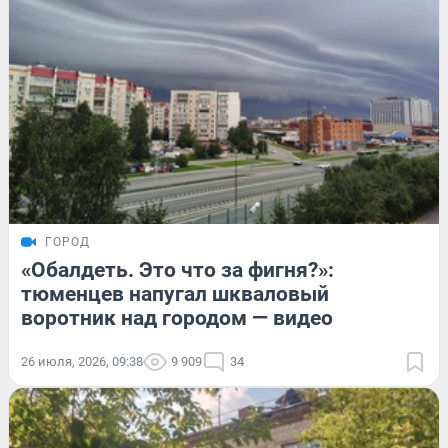
ГОРОД
«Обалдеть. Это что за фигня?»:
тюменцев напугал шкваловый
воротник над городом — видео
26 июля, 2026, 09:38
9 909
34