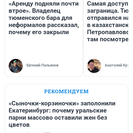
«Аренду подняли почти
Самая доступн
втрое». Владелец
заграница. Тю
тюменского бара для
отправился на
неформалов рассказал,
в казахстански
почему его закрыли
Петропавловск
там посмотрет
Евгений Пальянов
Анатолий Кузн
РЕКОМЕНДУЕМ
«Сыночки-корзиночки» заполонили
Екатеринбург: почему уральские
парни массово оставили жен без
цветов