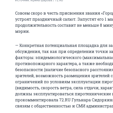
Источник: 
Ирина Шарова / 72.RU
Совсем скоро в честь присвоения звания «Гор
устроят праздничный салют. Запустят его 1 мая
продолжительность составит не меньше 8 минут
мэрии.
— Конкретная потенциальная площадка для за
обсуждения, так как при определении точки 
факторы: эпидемиологического (максимальная
противопожарного характера, а также необхо
безопасности (наличие безопасного расстоян
зрителей, возможность размещения зрителей с
ограничений по условиям эксплуатации пиро
(видимость, скорость ветра, сила отдачи, хара
должны эксплуатироваться пиротехнические из
прокомментировала 72.RU Гульнара Сидоркина
связям с общественностью и СМИ администра