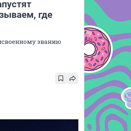
апустят
зываем, где
рисвоенному званию