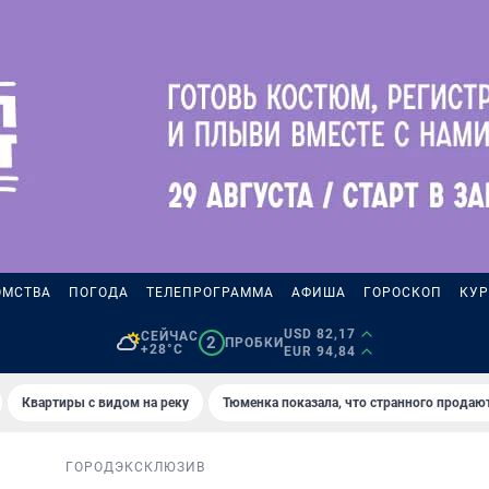
ОМСТВА
ПОГОДА
ТЕЛЕПРОГРАММА
АФИША
ГОРОСКОП
КУР
USD 82,17
СЕЙЧАС
2
ПРОБКИ
+28°C
EUR 94,84
Квартиры с видом на реку
Тюменка показала, что странного продаю
ГОРОД
ЭКСКЛЮЗИВ