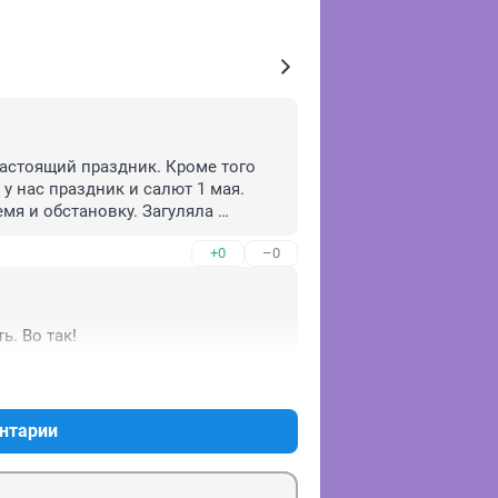
астоящий праздник. Кроме того 
у нас праздник и салют 1 мая. 
мя и обстановку. Загуляла 
+0
–0
ь. Во так!
+2
–0
нтарии