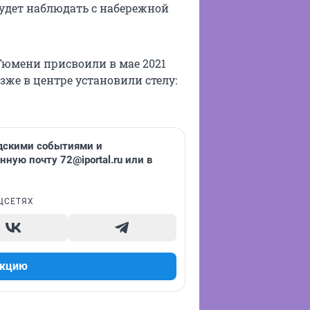
будет наблюдать с набережной
Тюмени присвоили в мае 2021
озже в центре установили стелу:
одскими событиями и
онную почту
72@iportal.ru
или в
ЦСЕТЯХ
акцию