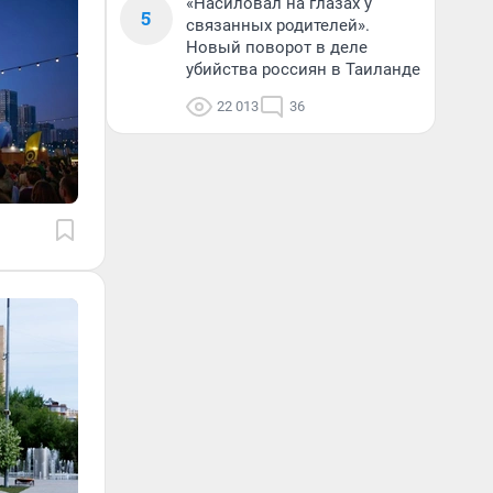
«Насиловал на глазах у
5
связанных родителей».
Новый поворот в деле
убийства россиян в Таиланде
22 013
36