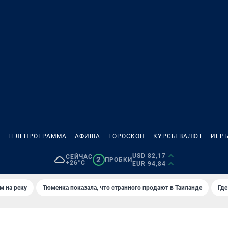
ТЕЛЕПРОГРАММА
АФИША
ГОРОСКОП
КУРСЫ ВАЛЮТ
ИГР
USD 82,17
СЕЙЧАС
2
ПРОБКИ
+26°C
EUR 94,84
м на реку
Тюменка показала, что странного продают в Таиланде
Где