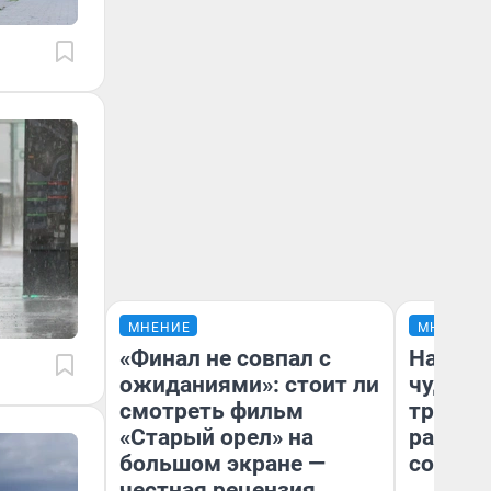
МНЕНИЕ
МНЕНИЕ
«Финал не совпал с
Наслед
ожиданиями»: стоит ли
чудом 
смотреть фильм
трансп
«Старый орел» на
разнес
большом экране —
советс
честная рецензия