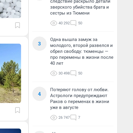
следствие раскрыло детали
зверского убийства брата и
сестры из Тюмени
40 292
50
Одна вышла замуж за
3
молодого, второй развелся и
обрел свободу: тюменцы —
про перемены в жизни после
40 лет
30 498
50
Потеряют голову от любви.
4
Астрологи предупреждают
Раков о переменах в жизни
уже в августе
26 747
7