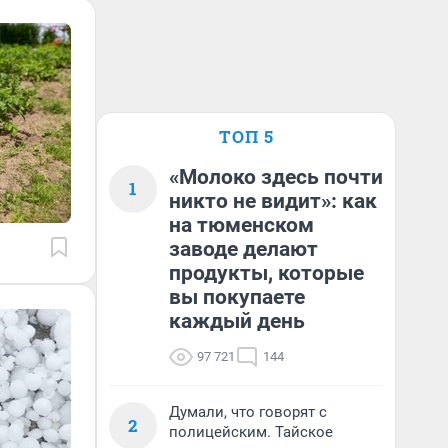
ТОП 5
«Молоко здесь почти
1
никто не видит»: как
на тюменском
заводе делают
продукты, которые
вы покупаете
каждый день
97 721
144
Думали, что говорят с
2
полицейским. Тайское