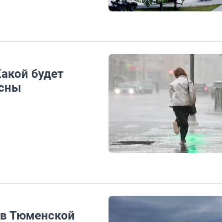
Какой будет
есны
 в Тюменской