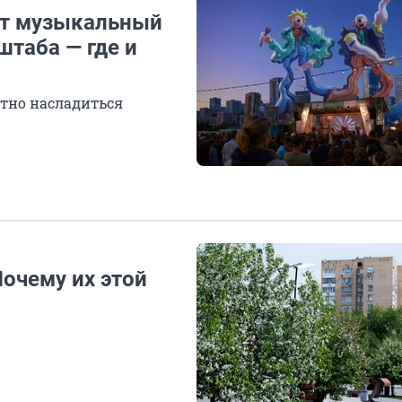
ет музыкальный
таба — где и
атно насладиться
очему их этой