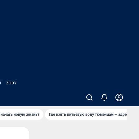
Ы
ZODY
 начать новую жизнь?
Где взять питьевую воду тюменцам — адреса