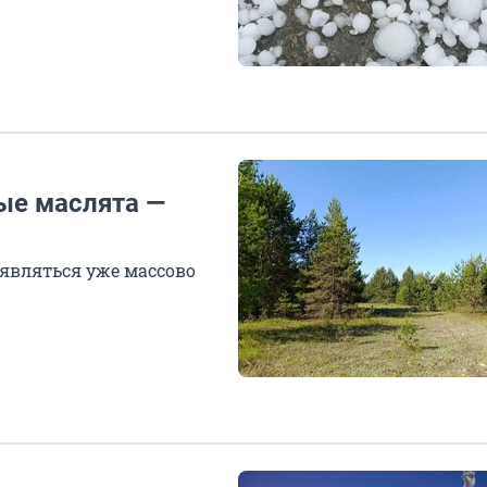
ые маслята —
оявляться уже массово