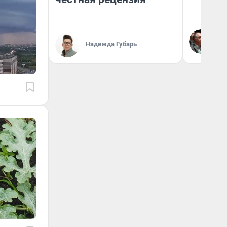
Ол
Бл
Надежда Губарь
вл
би