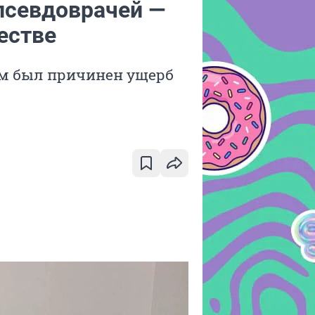
псевдоврачей —
естве
м был причинен ущерб