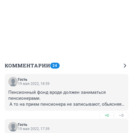
КОММЕНТАРИИ
24
Гость
19 мая 2022, 18:59
Пенсионный фонд вроде должен заниматься 
пенсионерами.

 А то на прием пенсионера не записывают, обьясняя 
короновирусными ограничениями, а с мамочками 
+0
–0
многодетными,- пожалуйста.

 И почему мат капитал и пособия на детей идут из 
Гость
пенсионного фонда.?
19 мая 2022, 17:39