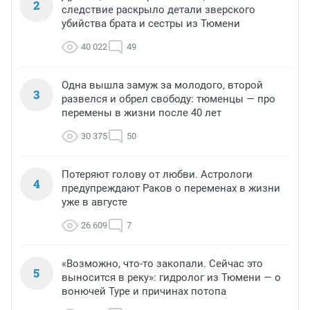
2
следствие раскрыло детали зверского
убийства брата и сестры из Тюмени
40 022
49
Одна вышла замуж за молодого, второй
3
развелся и обрел свободу: тюменцы — про
перемены в жизни после 40 лет
30 375
50
Потеряют голову от любви. Астрологи
4
предупреждают Раков о переменах в жизни
уже в августе
26 609
7
«Возможно, что-то закопали. Сейчас это
5
выносится в реку»: гидролог из Тюмени — о
вонючей Туре и причинах потопа