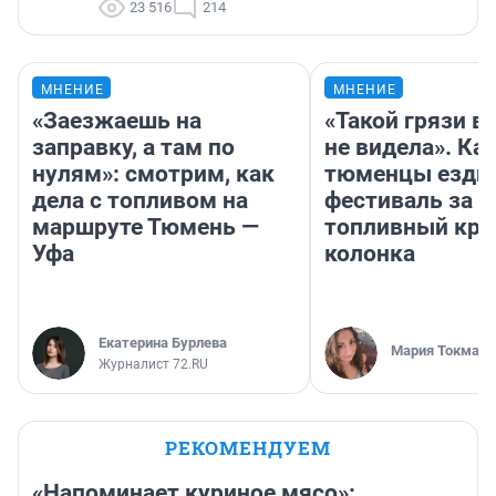
23 516
214
МНЕНИЕ
МНЕНИЕ
«Заезжаешь на
«Такой грязи в
заправку, а там по
не видела». Ка
нулям»: смотрим, как
тюменцы ездил
дела с топливом на
фестиваль за 9
маршруте Тюмень —
топливный кри
Уфа
колонка
Екатерина Бурлева
Мария Токмако
Журналист 72.RU
РЕКОМЕНДУЕМ
«Напоминает куриное мясо»: