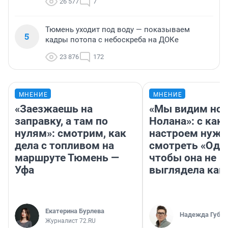
26 577
7
Тюмень уходит под воду — показываем
5
кадры потопа с небоскреба на ДОКе
23 876
172
МНЕНИЕ
МНЕНИЕ
«Заезжаешь на
«Мы видим нов
заправку, а там по
Нолана»: с как
нулям»: смотрим, как
настроем нужн
дела с топливом на
смотреть «Оди
маршруте Тюмень —
чтобы она не
Уфа
выглядела как
Екатерина Бурлева
Надежда Губар
Журналист 72.RU