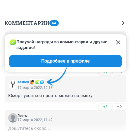
КОММЕНТАРИИ
44
Гость
17 марта 2022, 12:21
Получай награды за комментарии и другие 
задания!
Вот если честно - уход зары и макдака мы все 
переживём, конечно. И оденут, и накормят нас 
Подробнее в профиле
местные или китайские производители. Но вот что 
делать с техникой, с семенами (а своих у нас очень 
+1
–0
немного), с лекарствами, с самолетами, 
электроникой, расходниками для стоматологии, 
4esnok
хирургических операций, всякими томографами и пр. 
17 марта 2022, 12:13
подобным? Как-то грустно это все.
Юмор - уссаться просто можно со смеху
+2
–0
Гость
17 марта 2022, 11:42
Дошутитесь скоро...