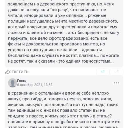
заявлением на деревенского преступника, но меня 
даже не выслушали "ни разу", что написала - не 
читали, игнорировали и ухмылялись... ряженые 
полицаи наслушались мента местного деревенского, 
который покрывал друга-преступника и помогал ему 
ложью и клеветой на меня... этот беспредел я не могу 
пережить, все дело сфотографировано, есть все 
факты и доказательства произвола ментов, но 
уг.дело на преступника не завели... адвокаты 
бесплатно даже слушать не хотят, платила... помогать 
не хотят, так и сказали - это единая говносистема...
+1
–1
ОТВЕТИТЬ
Гость
6 октября 2021, 13:53
в сравнении с остальными вполне себе неплохо 
живут, про гибдд и говорить нечего, золотая жила, 
жизнью рискуют поголовно?, а вот тут не надо, таких 
там единицы и о них как правило статей вы не 
увидите в прессе, к чему весь этот плачь в статье? 
напишите к примеру о соцработниках и посмотрите их 
зарплаты, там минималка сплошь и рядом, людей на 