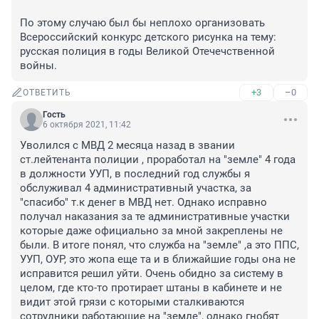
По этому случаю был бы неплохо организовать 
Всероссийский конкурс детского рисунка на тему: 
русская полиция в годы Великой Отечечственной 
войны.
+3
–0
ОТВЕТИТЬ
Гость
6 октября 2021, 11:42
Уволился с МВД 2 месяца назад в звании 
ст.лейтенанта полиции , проработал на "земле" 4 года 
в должности УУП, в последний год службы я 
обслуживал 4 административный участка, за 
"спасибо" т.к денег в МВД нет. Однако исправно 
получал наказания за те административные участки 
которые даже официально за мной закреплены не 
были. В итоге понял, что служба на "земле" ,а это ППС, 
УУП, ОУР, это жопа еще та и в ближайшие годы она не 
исправится решил уйти. Очень обидно за систему в 
целом, где кто-то протирает штаны в кабинете и не 
видит этой грязи с которыми сталкиваются 
сотрудники работающие на "земле", однако гнобят 