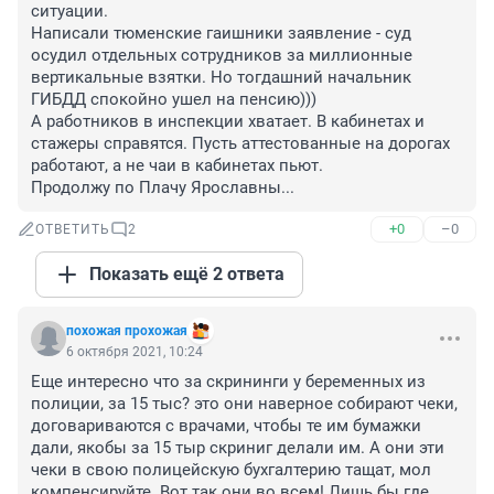
ситуации.

Написали тюменские гаишники заявление - суд 
осудил отдельных сотрудников за миллионные 
вертикальные взятки. Но тогдашний начальник 
ГИБДД спокойно ушел на пенсию)))

А работников в инспекции хватает. В кабинетах и 
стажеры справятся. Пусть аттестованные на дорогах 
работают, а не чаи в кабинетах пьют.

Продолжу по Плачу Ярославны...
+0
–0
ОТВЕТИТЬ
2
Показать ещё 2 ответа
похожая прохожая
6 октября 2021, 10:24
Еще интересно что за скрининги у беременных из 
полиции, за 15 тыс? это они наверное собирают чеки, 
договариваются с врачами, чтобы те им бумажки 
дали, якобы за 15 тыр скриниг делали им. А они эти 
чеки в свою полицейскую бухгалтерию тащат, мол 
компенсируйте. Вот так они во всем! Лишь бы где 