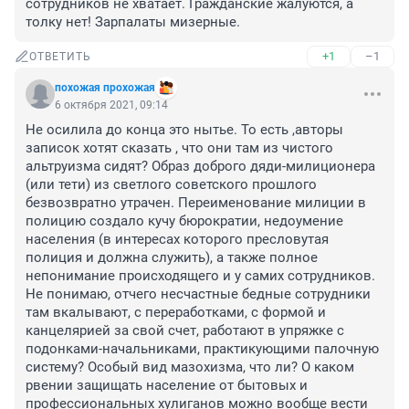
сотрудников не хватает. Гражданские жалуются, а 
толку нет! Зарпалаты мизерные.
+1
–1
ОТВЕТИТЬ
похожая прохожая
6 октября 2021, 09:14
Не осилила до конца это нытье. То есть ,авторы 
записок хотят сказать , что они там из чистого 
альтруизма сидят? Образ доброго дяди-милиционера 
(или тети) из светлого советского прошлого 
безвозвратно утрачен. Переименование милиции в 
полицию создало кучу бюрократии, недоумение 
населения (в интересах которого пресловутая 
полиция и должна служить), а также полное 
непонимание происходящего и у самих сотрудников. 

Не понимаю, отчего несчастные бедные сотрудники 
там вкалывают, с переработками, с формой и 
канцелярией за свой счет, работают в упряжке с 
подонками-начальниками, практикующими палочную 
систему? Особый вид мазохизма, что ли? О каком 
рвении защищать население от бытовых и 
профессиональных хулиганов можно вообще вести 