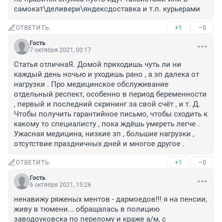
самокат\деливери\яндексдоставка и т.п. курьерами
+1
–0
ОТВЕТИТЬ
Гость
7 октября 2021, 00:17
Статья отличнаЯ. Домой приходишь чуть ли ни 
каждый день ночью и уходишь рано , а зп далека от 
нагрузки . Про медицинское обслуживание 
отдельный респект, особенно в период беременности 
, первый и последний скрининг за свой счёт , и т. Д. 
Чтобы получить гарантийное письмо, чтобы сходить к 
какому то специалисту , пока ждёшь умереть легче . 
Ужасная медицина, низкие зп , большие нагрузки , 
отсутствие праздничных дней и многое другое .
+1
–0
ОТВЕТИТЬ
Гость
6 октября 2021, 15:26
ненавижу ряженых ментов - дармоедов!!! я на пенсии, 
живу в тюмени... обращалась в полицию 
заводоуковска по перелому и краже а/м, с 