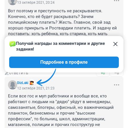
13 октября 2021, 20:24
Вот поэтому и преступность не раскрывается. 
Конечно, кто её будет раскрывать? Зачем 
полицейскому платить? Жесть. Главное, свой зад 
хорошо прикрыть и Росгвардии платить. И задачу ей 
поставить: хоть ребёнка, хоть старика, хоть мать 
родную дубиной гнать и за решётку садить в не 
Получай награды за комментарии и другие 
зависимости правы-не правы!!! Росгвардия только 
задания!
презрение вызывает! И все её сотрудники 
ассоциируются только с предателями! Сразу 
Подробнее в профиле
вспоминаются фильмы по ВОВ!
+0
–0
ОТВЕТИТЬ
DizLaki
12 октября 2021, 21:23
Если все гос и муп работники и вообще все, кто 
работают с людьми на "дядю" уйдут в менеджеры, 
самозанятые, блогеры, офисный, но важнячиющий 
планктон, бизнесмены и прочие "высокие 
профессии", то больниц, школ, администрации, 
магазинов, полиции и прочих госструктур не 