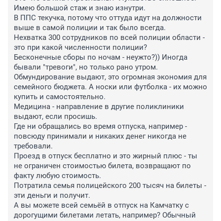
Имею большой стаж и знаю изнутри.

В ППС текучка, потому что оттуда идут на должности 
выше в самой полиции и так было всегда.

Нехватка 300 сотрудников по всей полиции области - 
это при какой численности полиции?

Бесконечные сборы по ночам - неужто?)) Иногда 
бывали "тревоги", но только рано утром.

Обмундирование выдают, это огромная экономия для 
семейного бюджета. А носки или футболка - их можно 
купить и самостоятельно.

Медицина - направление в другие поликлиники 
выдают, если просишь. 

Где ни обращались во время отпуска, например - 
повсюду принимали и никаких денег никогда не 
требовали.

Проезд в отпуск бесплатно и это жирный плюс - ты 
не ограничен стоимостью билета, возвращают по 
факту любую стоимость.

Потратила семья полицейского 200 тысяч на билеты - 
эти деньги и получит. 

А вы можете всей семьёй в отпуск на Камчатку с 
дорогущими билетами летать, например? Обычный 