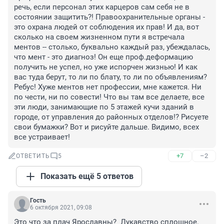
речь, если персонал этих карцеров сам себя не в 
состоянии защитить?! Правоохранительные органы - 
это охрана людей от соблюдения их прав! И да, вот 
сколько на своем жизненном пути я встречала 
ментов -- столько, буквально каждый раз, убеждалась, 
что мент - это диагноз! Он еще проф.деформацию 
получить не успел, но уже испорчен жизнью! И как 
вас туда берут, то ли по блату, то ли по объявлениям? 
Ребус! Хуже ментов нет профессии, мне кажется. Ни 
по чести, ни по совести! Что вы там все делаете, все 
эти люди, занимающие по 5 этажей кучи зданий в 
городе, от управления до районных отделов!? Рисуете 
свои бумажки? Вот и рисуйте дальше. Видимо, всех 
все устраивает!
+7
–2
ОТВЕТИТЬ
5
Показать ещё 5 ответов
Гость
6 октября 2021, 09:08
Это что за плач Ярославны?  Лукавство сплошное.
