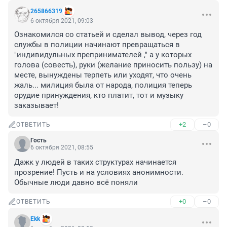
265866319
6 октября 2021, 09:03
Ознакомился со статьей и сделал вывод, через год 
службы в полиции начинают превращаться в 
"индивидульных препринимателей ," а у которых 
голова (совесть), руки (желание приносить пользу) на 
месте, вынуждены терпеть или уходят, что очень 
жаль... милиция была от народа, полиция теперь 
орудие принуждения, кто платит, тот и музыку 
заказывает!
+2
–0
ОТВЕТИТЬ
Гость
6 октября 2021, 08:55
Дажк у людей в таких структурах начинается 
прозрение! Пусть и на условиях анонимности. 
Обычные люди давно всё поняли
+0
–0
ОТВЕТИТЬ
Ekk