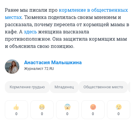
Ранее мы писали про
кормление в общественных
местах
. Тюменка поделилась своим мнением и
рассказала, почему пересела от кормящей мамы в
кафе. А
здесь
женщина высказала
противоположное. Она защитила кормящих мам
и объяснила свою позицию.
Анастасия Малышкина
Журналист 72.RU
Кормление грудью
Младенец
Общественное место
П
0
0
0
0
0