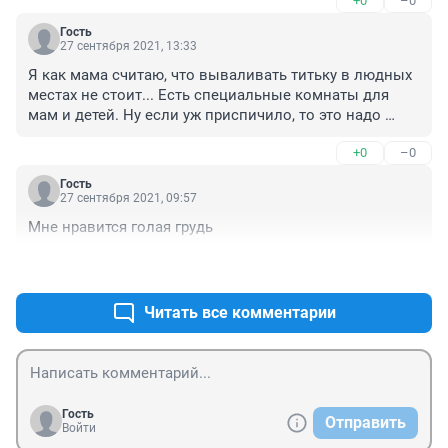
+0
–0
Гость
27 сентября 2021, 13:33
Я как мама считаю, что вываливать титьку в людных 
местах не стоит... Есть специальные комнаты для 
мам и детей. Ну если уж приспичило, то это надо 
делать красиво сейчас много спец одежды, много 
+0
–0
палантинов и т д... Делайте это красиво. Смотреть на 
соски и как ребёнок годовалый их сосёт противно. А 
Гость
ляльку прикрывайте и вам хорошо и окружающим. И 
27 сентября 2021, 09:57
не надо включать я же мать... Это тоже самое, что 
Мне нравится голая грудь
курить в общественных местах...
+0
–0
Читать все комментарии
Гость
Отправить
Войти