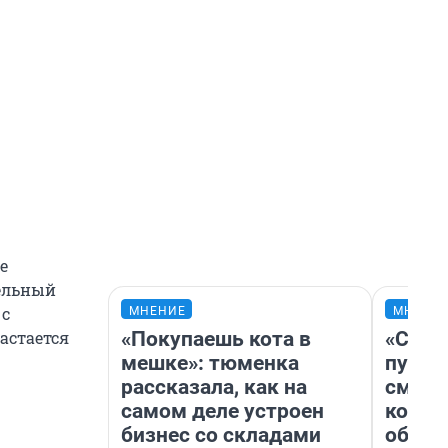
е
дельный
 с
МНЕНИЕ
МНЕНИ
«Покупаешь кота в
«Спут
вастается
мешке»: тюменка
пургу»
рассказала, как на
смерт
самом деле устроен
котор
бизнес со складами
обнар