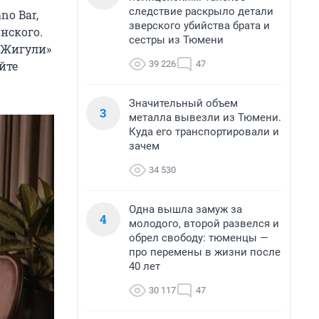
следствие раскрыло детали
no Bar,
зверского убийства брата и
нского.
сестры из Тюмени
 «Жигули»
39 226
47
йте
Значительный объем
3
металла вывезли из Тюмени.
Куда его транспортировали и
зачем
34 530
Одна вышла замуж за
4
молодого, второй развелся и
обрел свободу: тюменцы —
про перемены в жизни после
40 лет
30 117
47