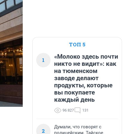
ТОП 5
«Молоко здесь почти
1
никто не видит»: как
на тюменском
заводе делают
продукты, которые
вы покупаете
каждый день
96 827
131
Думали, что говорят с
2
полицейским. Тайское