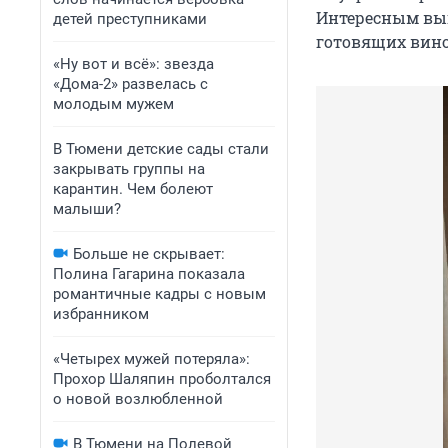
Интересным выг
детей преступниками
готовящих вино
«Ну вот и всё»: звезда
«Дома-2» развелась с
молодым мужем
В Тюмени детские сады стали
закрывать группы на
карантин. Чем болеют
малыши?
Больше не скрывает:
Полина Гагарина показала
романтичные кадры с новым
избранником
«Четырех мужей потеряла»:
Прохор Шаляпин проболтался
о новой возлюбленной
В Тюмени на Полевой