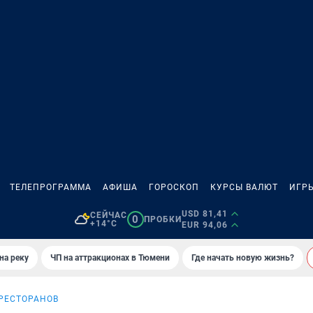
ТЕЛЕПРОГРАММА
АФИША
ГОРОСКОП
КУРСЫ ВАЛЮТ
ИГР
USD 81,41
СЕЙЧАС
0
ПРОБКИ
+14°C
EUR 94,06
на реку
ЧП на аттракционах в Тюмени
Где начать новую жизнь?
 РЕСТОРАНОВ