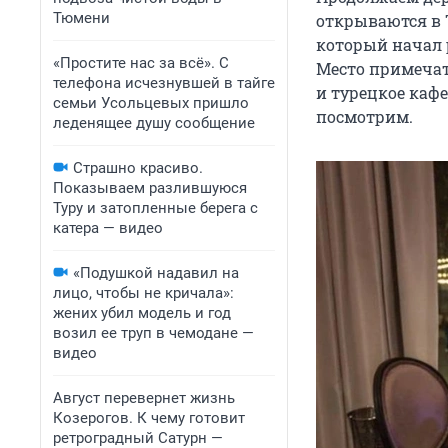
Тюмени
открываются в Т
который начал 
«Простите нас за всё». С
Место примечат
телефона исчезнувшей в тайге
и турецкое кафе
семьи Усольцевых пришло
посмотрим.
леденящее душу сообщение
Страшно красиво.
Показываем разлившуюся
Туру и затопленные берега с
катера — видео
«Подушкой надавил на
лицо, чтобы не кричала»:
жених убил модель и год
возил ее труп в чемодане —
видео
Август перевернет жизнь
Козерогов. К чему готовит
ретроградный Сатурн —