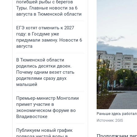
погибшей рыбы с берегов
Туры. Главные новости за 6
августа в Тюменской области
ЕГЭ хотят отменить к 2027
году: в Госдуме уже
придумали замену. Новости 6
августа
В Тюменской области
родились десятки двоен.
Почему одним везет стать
родителями сразу двух
малышей
Премьер‑министр Монголии
примет участие в
экономическом форуме во
Раньше здесь работали
Владивостоке
Источник: 
2GIS
Публикуем новый график
Продолжаем дер
подвоза чистой воды в