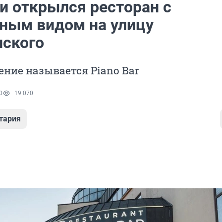
и открылся ресторан с
ным видом на улицу
ского
ение называется Piano Bar
0
19 070
тария