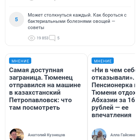
Может столкнуться каждый. Как бороться с
5
бактериальными болезнями овощей —
советы
19 853
5
МНЕНИЕ
МНЕНИЕ
Самая доступная
«Ни в чем себе
заграница. Тюменец
отказывали».
отправился на машине
Пенсионерка и
в казахстанский
Тюмени отдохн
Петропавловск: что
Абхазии за 160
там посмотреть
рублей — ее
впечатления
Анатолий Кузнецов
Алла Гайсина