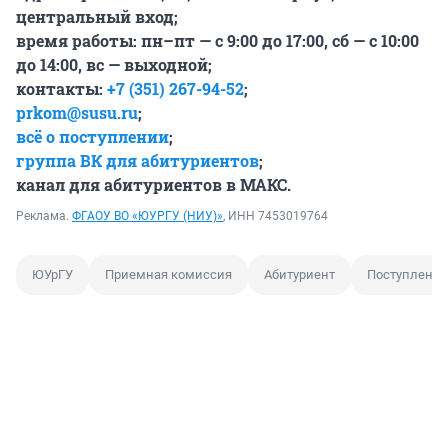
центральный вход;
время работы: пн–пт — с 9:00 до 17:00, сб — с 10:00
до 14:00, вс — выходной;
контакты:
+7 (351) 267-94-52
;
prkom@susu.ru
;
всё о поступлении
;
группа ВК для абитуриентов
;
канал для абитуриентов в МАКС
.
Реклама.
ФГАОУ ВО «ЮУРГУ (НИУ)»
, ИНН 7453019764
ЮУрГУ
Приемная комиссия
Абитуриент
Поступление