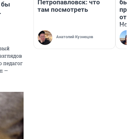
Петропавловск: что
бьет 
 бы
там посмотреть
прока
.
отзыв
Нолан
Анатолий Кузнецов
рвый
 взглядов
о педагог
п —