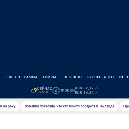
ТЕЛЕПРОГРАММА
АФИША
ГОРОСКОП
КУРСЫ ВАЛЮТ
ИГР
USD 82,17
СЕЙЧАС
2
ПРОБКИ
+26°C
EUR 94,84
м на реку
Тюменка показала, что странного продают в Таиланде
Где