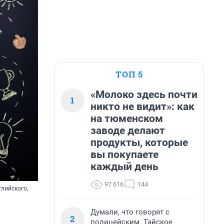
ТОП 5
«Молоко здесь почти
1
никто не видит»: как
на тюменском
заводе делают
продукты, которые
вы покупаете
каждый день
97 616
144
лийского,
Думали, что говорят с
2
полицейским. Тайское