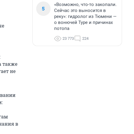
«Возможно, что-то закопали.
5
Сейчас это выносится в
реку»: гидролог из Тюмени —
о вонючей Туре и причинах
че
потопа
23 773
224
й
а также
гает не
давании
:
огам
нания в