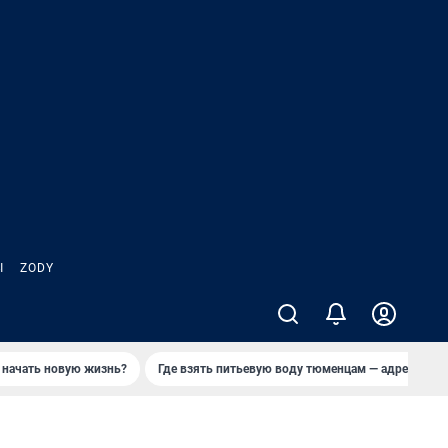
Ы
ZODY
 начать новую жизнь?
Где взять питьевую воду тюменцам — адреса