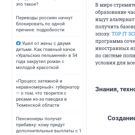
это такое?
В мире стремит
образование час
Переводы россиян начнут
ищут альтернат
блокировать по одной
получить базов
причине: подробности
эпоху.
TOP IT S
программа соче
Ушел от жены с двумя
иностранных яз
детьми. Как главный качок
по системе полн
«Уральских пельменей» в 54
года закрутил роман с
условия для вс
молодой красоткой
«Процесс затяжной и
неравномерный»: губернатор
Знания, техн
— о том, что творится с
реками из-за паводка в
Тюменской области
Создани
Пенсионеры получат
прибавку: кому придут
дополнительные выплаты с 1