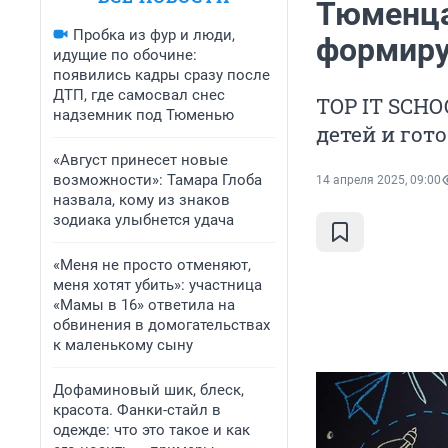
Тюменца
Пробка из фур и люди,
формиру
идущие по обочине:
появились кадры сразу после
ДТП, где самосвал снес
TOP IT SCHO
надземник под Тюменью
детей и гот
«Август принесет новые
возможности»: Тамара Глоба
14 апреля 2025, 09:00
назвала, кому из знаков
зодиака улыбнется удача
«Меня не просто отменяют,
меня хотят убить»: участница
«Мамы в 16» ответила на
обвинения в домогательствах
к маленькому сыну
Дофаминовый шик, блеск,
красота. Фанки-стайл в
одежде: что это такое и как