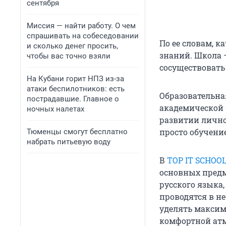
сентября
Миссия — найти работу. О чем
спрашивать на собеседовании
По ее словам, к
и сколько денег просить,
знаний. Школа 
чтобы вас точно взяли
сосуществовать
На Кубани горит НПЗ из-за
атаки беспилотников: есть
Образовательна
пострадавшие. Главное о
академической 
ночных налетах
развитии личнос
просто обучени
Тюменцы смогут бесплатно
набрать питьевую воду
В
TOP IT SCHOO
основных предм
русского языка
проводятся в не
уделять максим
комфортной атм