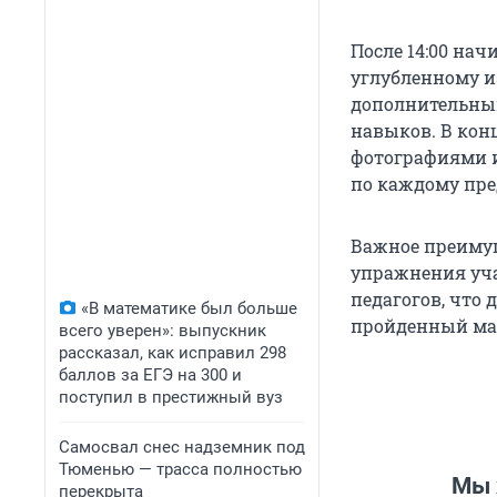
После 14:00 нач
углубленному и
дополнительным
навыков. В кон
фотографиями и
по каждому пре
Важное преимущ
упражнения уча
педагогов, что 
«В математике был больше
пройденный ма
всего уверен»: выпускник
рассказал, как исправил 298
баллов за ЕГЭ на 300 и
поступил в престижный вуз
Самосвал снес надземник под
Тюменью — трасса полностью
Мы 
перекрыта