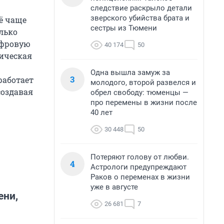
следствие раскрыло детали
зверского убийства брата и
сё чаще
сестры из Тюмени
лько
ифровую
40 174
50
мическая
Одна вышла замуж за
3
работает
молодого, второй развелся и
создавая
обрел свободу: тюменцы —
про перемены в жизни после
40 лет
30 448
50
Потеряют голову от любви.
4
Астрологи предупреждают
Раков о переменах в жизни
уже в августе
ени,
26 681
7