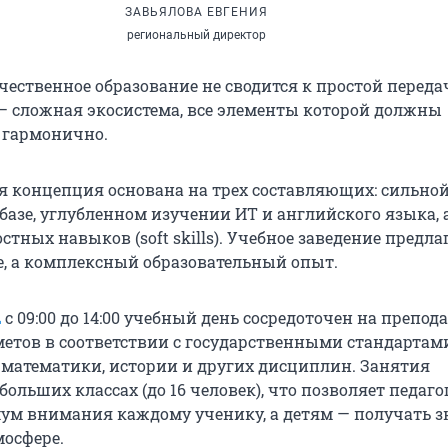
ЗАВЬЯЛОВА ЕВГЕНИЯ
региональный директор
ачественное образование не сводится к простой переда
— сложная экосистема, все элементы которой должны
 гармонично.
я концепция основана на трех составляющих: сильно
базе, углубленном изучении ИТ и английского языка, 
тных навыков (soft skills). Учебное заведение предла
е, а комплексный образовательный опыт.
L
с 09:00 до 14:00 учебный день сосредоточен на препо
етов в соответствии с государственными стандартами
, математики, истории и других дисциплин. Занятия
больших классах (до 16 человек), что позволяет педаг
ум внимания каждому ученику, а детям — получать з
осфере.