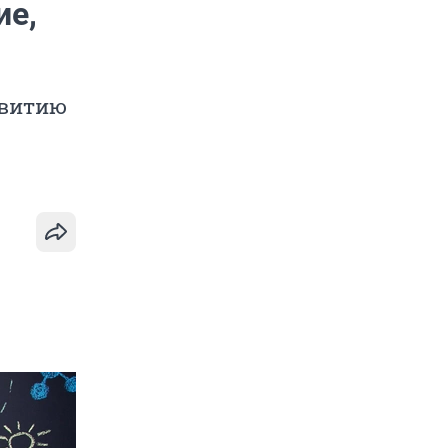
ие,
звитию