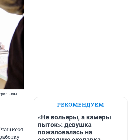
атральном
РЕКОМЕНДУЕМ
«Не вольеры, а камеры
пыток»: девушка
 Учащиеся
пожаловалась на
работку
состояние экопарка