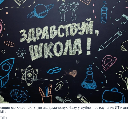
епция включает сильную академическую базу, углубленное изучение ИТ и анг
ills
ТОП»