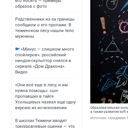
его носить — примеры
образов с фото
Родственники из-за границы
сообщили о его пропаже. В
тюменском лесу нашли тело
мужчины
«Минус — слишком много
спойлеров»: российский
ниндзя-скульптор снялся в
сериале «Дом Дракона».
Видео
«Они всё еще в лесу, и им
нужна помощь»: сын
пропавших в тайге
Усольцевых назвал еще одну
версию их исчезновения
Образовательная конц
а также развитие soft sk
Источник: 
«Академия 
В школах Тюмени вводят
трехуровневые оценки — что