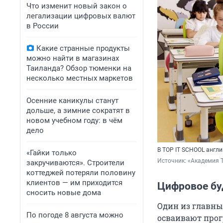
Что изменит новый закон о
легализации цифровых валют
в России
Какие странные продукты
можно найти в магазинах
Таиланда? Обзор тюменки на
несколько местных маркетов
Осенние каникулы станут
дольше, а зимние сократят в
новом учебном году: в чём
дело
В TOP IT SCHOOL англи
«Гайки только
Источник: 
«Академия 
закручиваются». Строители
коттеджей потеряли половину
клиентов — им приходится
Цифровое б
сносить новые дома
Один из главны
По погоде 8 августа можно
осваивают прог