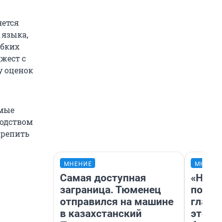
яется
 языка,
ибких
жест с
у оценок
имые
водством
крепить
МНЕНИЕ
МНЕНИ
Самая доступная
«Нико
заграница. Тюменец
побед
отправился на машине
главн
в казахстанский
этого