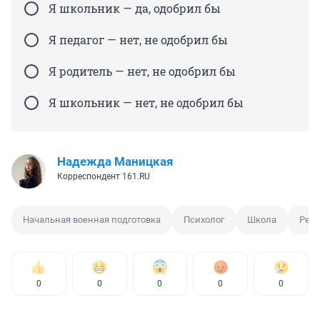
Я школьник — да, одобрил бы
Я педагог — нет, не одобрил бы
Я родитель — нет, не одобрил бы
Я школьник — нет, не одобрил бы
Надежда Маницкая
Корреспондент 161.RU
Начальная военная подготовка
Психолог
Школа
Реб
0
0
0
0
0