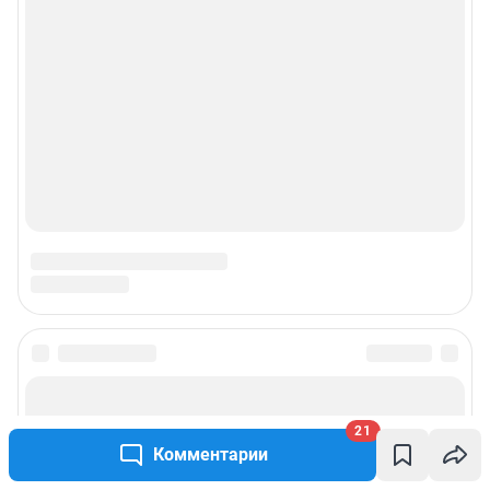
О компании
Наши награды
Наши вакансии
Техподдержка
Предвыборная агитация
Статистика канала в MAX
Все города сети
21
Комментарии
Мобильное приложение