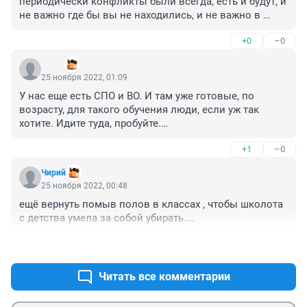
периодически конфликты были всегда, есть и будут, и 
не важно где бы вы не находились, и не важно в 
какой стране, это может возникнуть абсолютно в 
+0
–0
любой стране, и уж поверьте что человек который 
умеет и способен держать в руках оружие сможет 
ᅠᅠᅠ
встать на защиту прежде всего за себя и свою семью, 
25 ноября 2022, 01:09
а если таковой подготовки нет то ему хоть палку дай 
У нас еще есть СПО и ВО. И там уже готовые, по 
вместо автомата то эффект такой же будет, он не 
возрасту, для такого обучения люди, если уж так 
будет знать что с ней делать.
хотите. Идите туда, пробуйте.

Зачем лезть к школьникам? Школа это такой крутой, 
+1
–0
прекрасный, по своему, чуток, наивный и теплый 
период времени каждого человека, куда не нужно 
Чирий
соваться со своими милитари-причудами!

25 ноября 2022, 00:48
Сделайте лучше лишний урок физкультуры, а военную 
ещё вернуть помыв полов в классах , чтобы школота 
тематику оставьте для взрослых. Детство должно 
с детства умела за собой убирать....
быть детством, с мороженным в руках, а не с 
автоматом.
+1
–0
Читать все комментарии