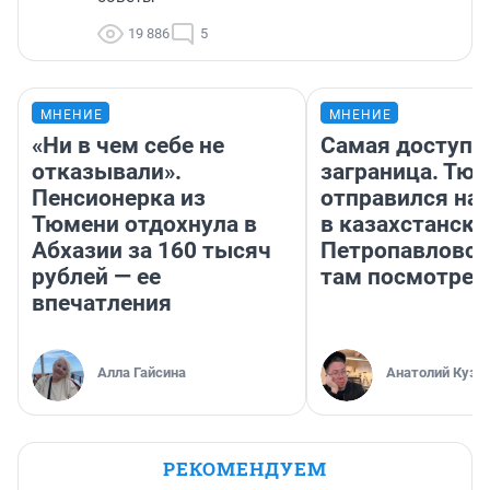
19 886
5
МНЕНИЕ
МНЕНИЕ
«Ни в чем себе не
Самая доступн
отказывали».
заграница. Тю
Пенсионерка из
отправился на
Тюмени отдохнула в
в казахстански
Абхазии за 160 тысяч
Петропавловск
рублей — ее
там посмотрет
впечатления
Алла Гайсина
Анатолий Кузн
РЕКОМЕНДУЕМ