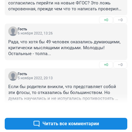
согласились перейти на новые ФГОС? Это ложь 
откровенная, прежде чем что то написать проверили 
бы сначала. Думающих родителей, заботящихся о 
+0
–0
будущем своих детей гораздо больше.
Гость
6 ноября 2022, 13:26
Рада, что хотя бы 49 человек оказались думающими, 
критически мыслящими илюдьми. Молодцы! 
Остальные - толпа...
+0
–0
Гость
5 ноября 2022, 20:13
Если бы родители вникли, что представляет собой 
эти фгосы, то отказались бы большинством. Но 
думать научились и не испугались противостоять 
только 49 человек. Жаль. Родители регистрируются на 
+0
–0
цифровых платформах, не интересуясь, что все 
персональные данные идут третьим лицам и лица эти 
далеко от России. Так же им неведомо видимо, что 
Читать все комментарии
традиционное образование у детей забирают, просто 