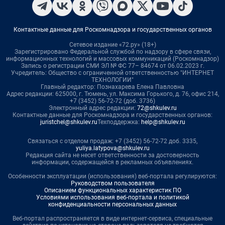
Контактные данные для Роскомнадзора и государственных органов
Сетевое издание «72.ру» (18+)
Зарегистрировано Федеральной службой по надзору в сфере связи,
информационных технологий и массовых коммуникаций (Роскомнадзор)
Запись о регистрации СМИ ЭЛ № ФС 77– 84674 от 06.02.2023 г.
Учредитель: Общество с ограниченной ответственностью "ИНТЕРНЕТ
ТЕХНОЛОГИИ"
Главный редактор: Познахарева Елена Павловна
Адрес редакции: 625000, г. Тюмень, ул. Максима Горького, д. 76, офис 214,
+7 (3452) 56-72-72 (доб. 3736)
Электронный адрес редакции:
72@shkulev.ru
Контактные данные для Роскомнадзора и государственных органов:
juristchel@shkulev.ru
Техподдержка:
help@shkulev.ru
Связаться с отделом продаж: +7 (3452) 56-72-72 доб. 3335,
yuliya.latypova@shkulev.ru
Редакция сайта не несет ответственности за достоверность
информации, содержащейся в рекламных объявлениях.
Особенности эксплуатации (использования) веб-портала регулируются:
Руководством пользователя
Описанием функциональных характеристик ПО
Условиями использования веб-портала и политикой
конфиденциальности персональных данных
Веб-портал распространяется в виде интернет-сервиса, специальные