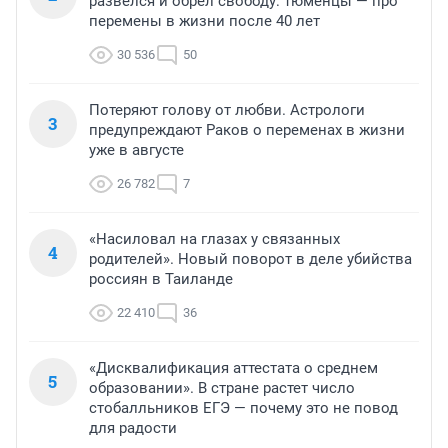
развелся и обрел свободу: тюменцы — про
перемены в жизни после 40 лет
30 536
50
Потеряют голову от любви. Астрологи
3
предупреждают Раков о переменах в жизни
уже в августе
26 782
7
«Насиловал на глазах у связанных
4
родителей». Новый поворот в деле убийства
россиян в Таиланде
22 410
36
«Дисквалификация аттестата о среднем
5
образовании». В стране растет число
стобалльников ЕГЭ — почему это не повод
для радости