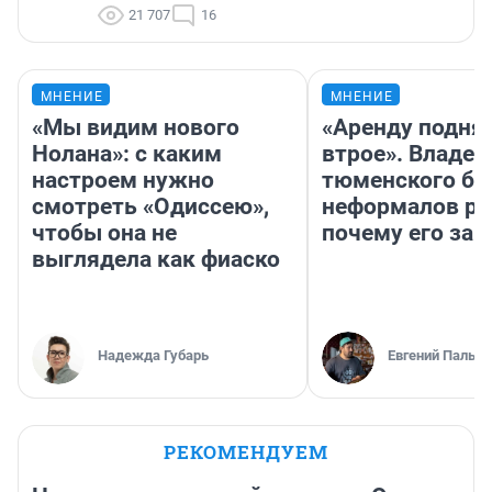
21 707
16
МНЕНИЕ
МНЕНИЕ
«Мы видим нового
«Аренду подня
Нолана»: с каким
втрое». Владел
настроем нужно
тюменского ба
смотреть «Одиссею»,
неформалов ра
чтобы она не
почему его за
выглядела как фиаско
Надежда Губарь
Евгений Пальян
РЕКОМЕНДУЕМ