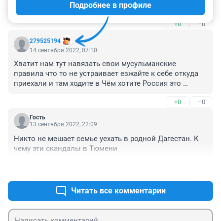
Подробнее в профиле
должны на неё смотреть, делать выводы и брать с 
неё пример. И чем скорее, тем лучше. (сарказм)
+0
–0
279525194
14 сентября 2022, 07:10
Хватит нам тут навязать свои мусульманские 
правила что то не устраивает езжайте к себе откуда 
приехали и там ходите в Чëм хотите Россия это 
Россия и мы будем диктовать свои правила и не 
+0
–0
позволим что бы нам тут кто-то диктовал свои 
мусульманские правила
Гость
13 сентября 2022, 22:09
Никто не мешает семье уехать в родной Дагестан. К 
чему эти скандалы в Тюмени
+0
–0
Читать все комментарии