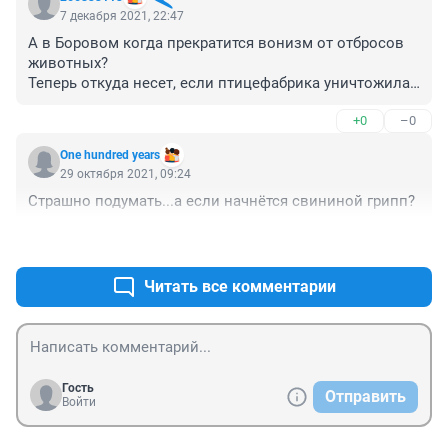
7 декабря 2021, 22:47
А в Боровом когда прекратится вонизм от отбросов 
животных? 

Теперь откуда несет, если птицефабрика уничтожила 
уже все? 

+0
–0
И почему вода желтая в кране с водой??
One hundred years
29 октября 2021, 09:24
Страшно подумать...а если начнётся свининой грипп?
+0
–0
Читать все комментарии
Гость
Отправить
Войти