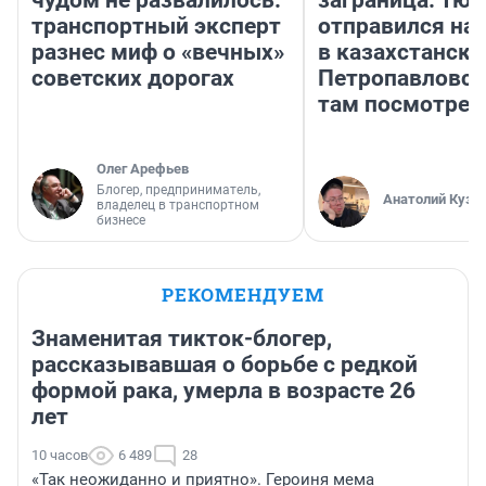
чудом не развалилось:
заграница. Тю
транспортный эксперт
отправился на
разнес миф о «вечных»
в казахстански
советских дорогах
Петропавловск
там посмотрет
Олег Арефьев
Блогер, предприниматель,
Анатолий Кузн
владелец в транспортном
бизнесе
РЕКОМЕНДУЕМ
Знаменитая тикток-блогер,
рассказывавшая о борьбе с редкой
формой рака, умерла в возрасте 26
лет
10 часов
6 489
28
«Так неожиданно и приятно». Героиня мема