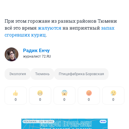
При этом горожане из разных районов Тюмени
всё это время
жалуются
на неприятный
запах
сгоревших куриц
.
Радик Енчу
журналист 72.RU
Экология
Тюмень
Птицефабрика Боровская
0
0
0
0
0
РЕКЛАМА • EA-M.ORG