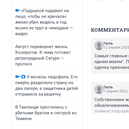
«Подушкой надавил на
лицо, чтобы не кричала»:
жених убил модель и год
возил ее труп в чемодане —
КОММЕНТАР
видео
Гость
Август перевернет жизнь
12 апреля 2025
Козерогов. К чему готовит
Самые главные м
ретроградный Сатурн —
одним махом". П
прогноз
сделка признана
случае потерпевш
У могилы педофила. Его
право подать ис
смерть разделила страну на
Вот тогда бы люд
Гость
два лагеря, а защитника детей
полгода назад у
7 апреля 2025,
отправила за решетку
Черные риелтары 
Собственники жи
Ведь каждый пони
обналичиванием 
В Таиланде простились с
собственника, то 
скамью подсуди
убитыми братом и сестрой из
Но ом объясняют
Тюмени