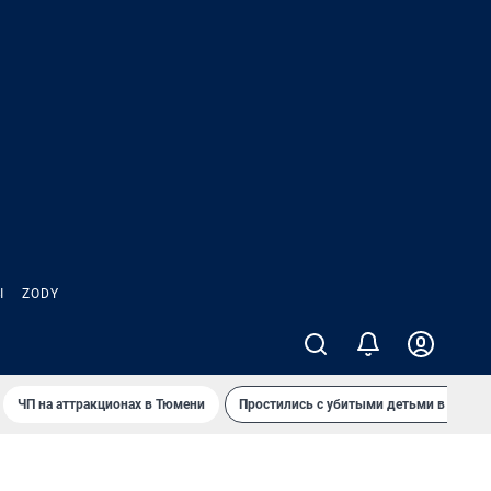
Ы
ZODY
ЧП на аттракционах в Тюмени
Простились с убитыми детьми в Таила