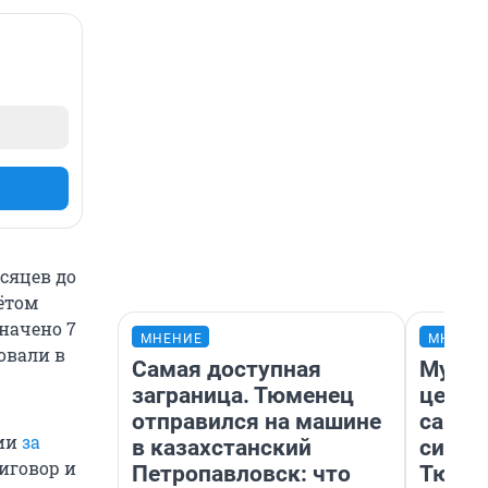
есяцев до
ётом
начено 7
МНЕНИЕ
МНЕНИ
овали в
Самая доступная
Музей
заграница. Тюменец
церко
отправился на машине
самоц
нии
за
в казахстанский
симво
иговор и
Петропавловск: что
Тюмен