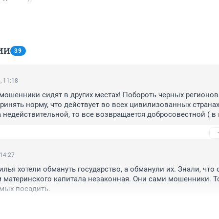
ИИ
39
, 11:18
ошенники сидят в других местах! Побороть черных регионов 
ринять норму, что действует во всех цивилизованных странах. 
 недействительной, то все возвращается добросовестной ( в 
ей стороне). То есть покупатель обязан вернуть квартиру, а с
к на лицо способствовавшее такой сделке.

и прежде чем купить вдруг дешёвую квартиру ( или квартиру, 
же была продана) подумали бы.

 14:27
работают потому что у одних нет мозгов, а у других моральны
лья хотели обмануть государство, а обманули их. Знали, что с
мает, что если квартира вдруг за год меняет второго , третье
материнского капитала незаконная. Они сами мошенники. То
что то не так! 

мых посадить.
 что вы добросовестный покупатель и с вас как с гуся вода