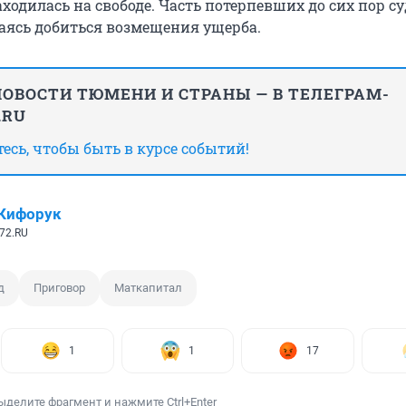
аходилась на свободе. Часть потерпевших до сих пор су
аясь добиться возмещения ущерба.
ОВОСТИ ТЮМЕНИ И СТРАНЫ — В ТЕЛЕГРАМ-
.RU
сь, чтобы быть в курсе событий!
Кифорук
72.RU
д
Приговор
Маткапитал
1
1
17
ыделите фрагмент и нажмите Ctrl+Enter