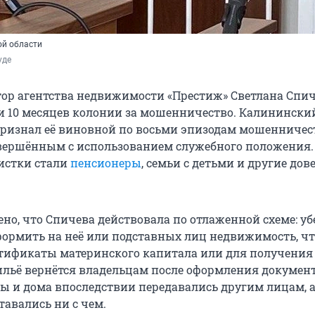
ой области
уде
р агентства недвижимости «Престиж» Светлана Спи
 и 10 месяцев колонии за мошенничество. Калинински
ризнал её виновной по восьми эпизодам мошенничес
вершённым с использованием служебного положения.
истки стали
пенсионеры
, семьи с детьми и другие до
ено, что Спичева действовала по отлаженной схеме: у
ормить на неё или подставных лиц недвижимость, ч
тификаты материнского капитала или для получения 
ильё вернётся владельцам после оформления документ
ы и дома впоследствии передавались другим лицам, 
тавались ни с чем.