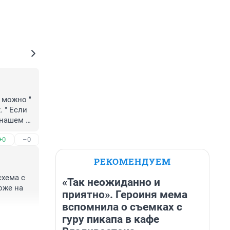
можно " 
" Если 
нашем 
ам имеет 
+0
–0
что 
РЕКОМЕНДУЕМ
х норм. 

хема с 
«Так неожиданно и
го 
же на 
приятно». Героиня мема
вспомнила о съемках с
гуру пикапа в кафе
+3
–0