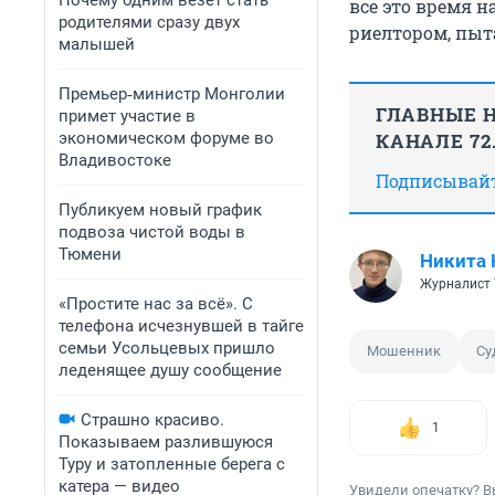
Почему одним везет стать
все это время н
родителями сразу двух
риелтором, пыт
малышей
Премьер‑министр Монголии
ГЛАВНЫЕ Н
примет участие в
экономическом форуме во
КАНАЛЕ 72
Владивостоке
Подписывайте
Публикуем новый график
подвоза чистой воды в
Тюмени
Никита 
Журналист 
«Простите нас за всё». С
телефона исчезнувшей в тайге
семьи Усольцевых пришло
Мошенник
Су
леденящее душу сообщение
Страшно красиво.
1
Показываем разлившуюся
Туру и затопленные берега с
катера — видео
Увидели опечатку? В