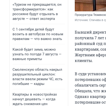
«Туризм не прекращается, он
трансформируется»: как
россияне будут отдыхать в
Прокуратура Тюменск
августе — ответ эксперта
Источник: 
Спичева в с
С 1 сентября детей будут
Бывший директо
возить в автобусах по новым
получила 7 лет
правилам — что важно знать
районный суд п
квартирами, со
Какой будет зима, можно
узнать по погоде 7 августа —
Жертвами афер
важные приметы
клиенты.
Смоленскую область накрыл
В суде установл
разрушительный циклон:
власти ввели режим ЧС, есть
потерпевших оф
погибшие — кадры
обналичить сер
Обещала, что ж
Квартиры в новостройках
Однако квартир
начнут дешеветь — когда
потерпевшие ос
ждать снижения цен