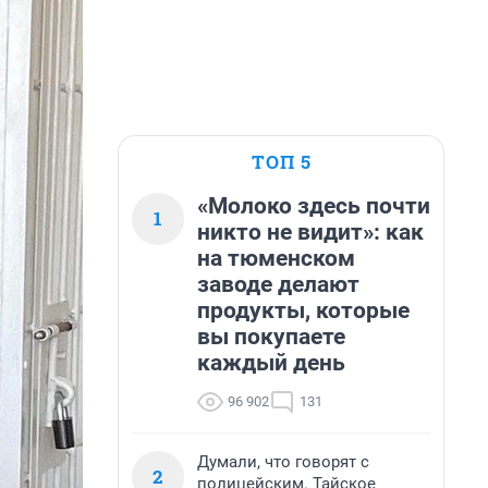
ТОП 5
«Молоко здесь почти
1
никто не видит»: как
на тюменском
заводе делают
продукты, которые
вы покупаете
каждый день
96 902
131
Думали, что говорят с
2
полицейским. Тайское