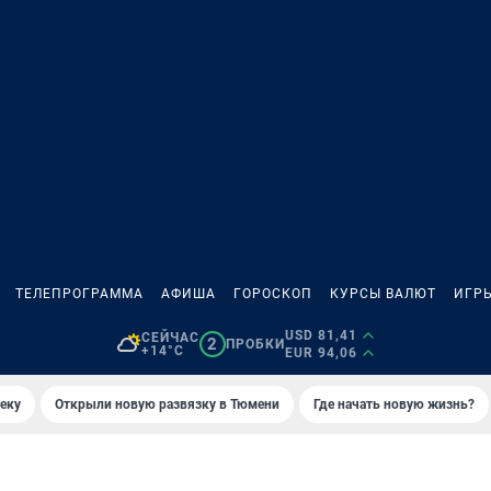
ТЕЛЕПРОГРАММА
АФИША
ГОРОСКОП
КУРСЫ ВАЛЮТ
ИГР
USD 81,41
СЕЙЧАС
2
ПРОБКИ
+14°C
EUR 94,06
еку
Открыли новую развязку в Тюмени
Где начать новую жизнь?