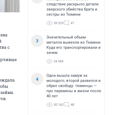
следствие раскрыло детали
зверского убийства брата и
сестры из Тюмени
39 325
47
чева
Значительный объем
3
й
металла вывезли из Тюмени.
тва с
Куда его транспортировали и
зачем
верчивые
34 584
Одна вышла замуж за
4
беждала
молодого, второй развелся и
обрел свободу: тюменцы —
тобы
про перемены в жизни после
займа.
40 лет
ов.
а
30 162
48