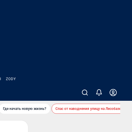
Ы
ZODY
Где начать новую жизнь?
Спас от наводнения улицу на Лесобазе
Д