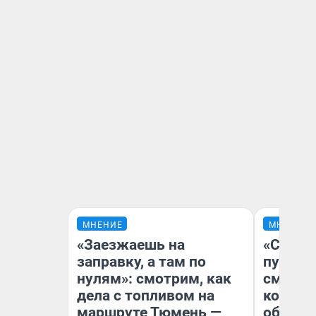
МНЕНИЕ
МНЕНИЕ
«Заезжаешь на
«Спутал
заправку, а там по
пургу».
нулям»: смотрим, как
смерте
дела с топливом на
которы
маршруте Тюмень —
обнару