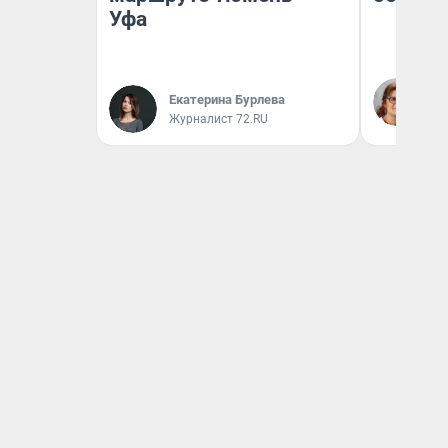
Уфа
Ир
Гл
Екатерина Бурлева
«Р
Журналист 72.RU
Во