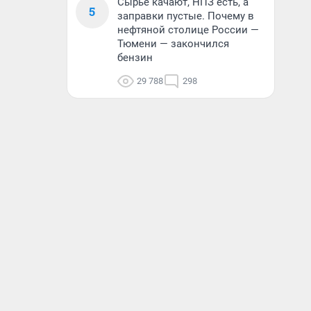
Сырье качают, НПЗ есть, а
5
заправки пустые. Почему в
нефтяной столице России —
Тюмени — закончился
бензин
29 788
298