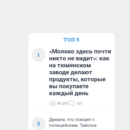
ТОП 5
«Молоко здесь почти
1
никто не видит»: как
на тюменском
заводе делают
продукты, которые
вы покупаете
каждый день
96 251
131
Думали, что говорят с
2
полицейским. Тайское