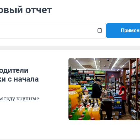
овый отчет
Примен
одители
и с начала
м году крупные