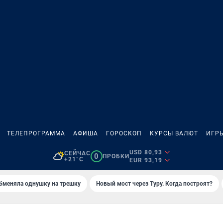
ТЕЛЕПРОГРАММА
АФИША
ГОРОСКОП
КУРСЫ ВАЛЮТ
ИГР
USD 80,93
СЕЙЧАС
0
ПРОБКИ
+21°C
EUR 93,19
бменяла однушку на трешку
Новый мост через Туру. Когда построят?