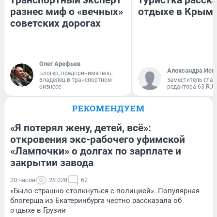
транспортный эксперт
туристка расска
разнес миф о «вечных»
отдыхе в Крым
советских дорогах
Олег Арефьев
Александра Исм
Блогер, предприниматель,
владелец в транспортном
заместитель глав
бизнесе
редактора 63.RU
РЕКОМЕНДУЕМ
«Я потерял жену, детей, всё»:
откровения экс-рабочего уфимской
«Лампочки» о долгах по зарплате и
закрытии завода
20 часов
28 028
62
«Было страшно столкнуться с полицией». Популярная
блогерша из Екатеринбурга честно рассказала об
отдыхе в Грузии