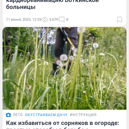
кардиореанимацию Боткинской
больницы
11 июня, 2023, 12:35
5 679
8
ЛЕТО
ОБУСТРАИВАЕМ ДАЧУ
ИНСТРУКЦИЯ
Как избавиться от сорняков в огороде: