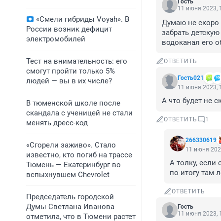
Гость
11 июня 2023, 
«Смели гибриды Voyah». В
Думаю не скоро 
России возник дефицит
забрать детскую
электромобилей
водоканал его 
Тест на внимательность: его
ОТВЕТИТЬ
смогут пройти только 5%
Гость021
людей — вы в их числе?
11 июня 2023, 
А что будет не с
В тюменской школе после
скандала с ученицей не стали
ОТВЕТИТЬ
1
менять дресс-код
266330619
«Сгорели заживо». Стало
11 июня 202
известно, кто погиб на трассе
А толку, если 
Тюмень — Екатеринбург во
по итогу там 
вспыхнувшем Chevrolet
ОТВЕТИТЬ
Председатель городской
Думы Светлана Иванова
Гость
11 июня 2023, 
отметила, что в Тюмени растет