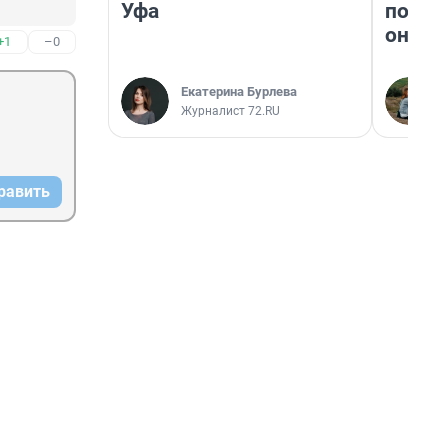
Уфа
поеха
они т
+1
–0
Екатерина Бурлева
Журналист 72.RU
равить