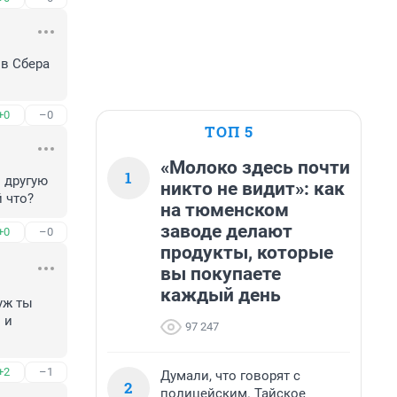
в Сбера 
+0
–0
ТОП 5
«Молоко здесь почти
1
 другую 
никто не видит»: как
й что?
на тюменском
заводе делают
+0
–0
продукты, которые
вы покупаете
каждый день
ж ты 
и 
97 247
+2
–1
Думали, что говорят с
2
полицейским. Тайское