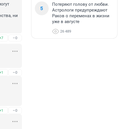
огут 
Потеряют голову от любви.
5
Астрологи предупреждают
ства, ни 
Раков о переменах в жизни
уже в августе
26 489
+7
–0
+1
–0
+1
–0