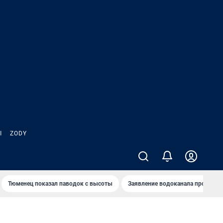
Ы
ZODY
Тюменец показал паводок с высоты
Заявление водоканала про запа