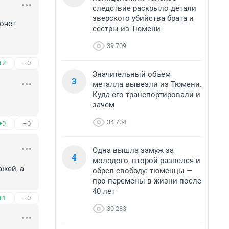
следствие раскрыло детали
зверского убийства брата и
очет 
сестры из Тюмени
39 709
+2
–0
Значительный объем
3
металла вывезли из Тюмени.
Куда его транспортировали и
зачем
34 704
+0
–0
Одна вышла замуж за
4
молодого, второй развелся и
жей, а 
обрел свободу: тюменцы —
про перемены в жизни после
40 лет
+1
–0
30 283