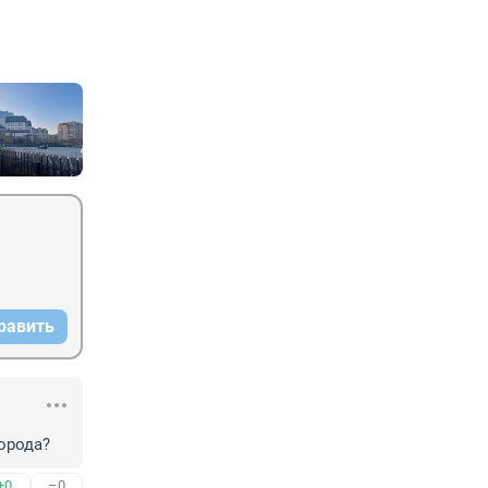
равить
орода?
+0
–0