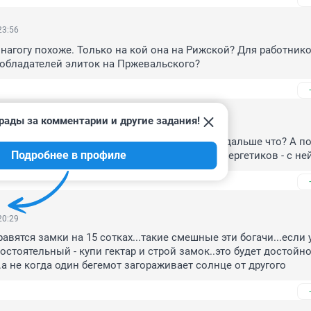
23:56
инагогу похоже. Только на кой она на Рижской? Для работнико
обладателей элиток на Пржевальского?
рады за комментарии и другие задания!
20:52
напротив Нобеля? Снесли бетонный скелет и дальше что? А по
Подробнее в профиле
 же Нобеля свечка разваливающаяся на ул. Энергетиков - с не
20:29
вятся замки на 15 сотках...такие смешные эти богачи...если у
стоятельный - купи гектар и строй замок..это будет достойно 
.а не когда один бегемот загораживает солнце от другого