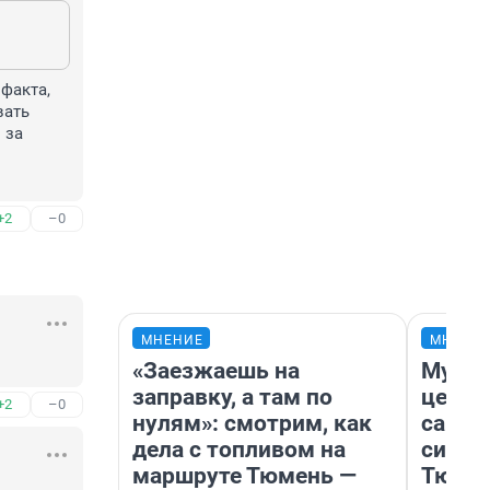
факта, 
ать 
за 
+2
–0
МНЕНИЕ
МНЕНИ
«Заезжаешь на
Музей
заправку, а там по
церко
+2
–0
нулям»: смотрим, как
самоц
дела с топливом на
симво
маршруте Тюмень —
Тюмен