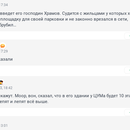
17:34
введет его господин Храмов. Судится с жильцами у которых х
 площадку для своей парковки и не законно врезался в сети, 
обрубил…
17:29
казали
3, 18:42
скажут. Моор, вон, сказал, что в его здании у ЦУМа будет 10 эта
лепят и лепят всё выше.
13:01