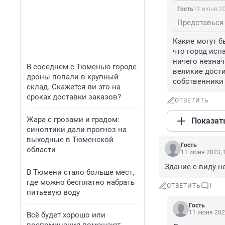
Гость
11 июня 20
Представься 
Какие могут б
что город исп
ничего незнач
В соседнем с Тюменью городе
великие дости
дроны попали в крупный
собственники 
склад. Скажется ли это на
сроках доставки заказов?
ОТВЕТИТЬ
Жара с грозами и градом:
Показат
синоптики дали прогноз на
выходные в Тюменской
Гость
области
11 июня 2023, 
Здание с виду не
В Тюмени стало больше мест,
где можно бесплатно набрать
ОТВЕТИТЬ
1
питьевую воду
Гость
11 июня 202
Всё будет хорошо или