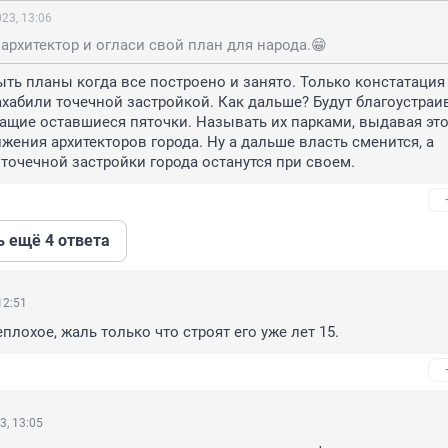
23, 13:06
архитектор и огласи свой план для народа.😁
ыть планы когда все построено и занято. Только констатация 
ахабили точечной застройкой. Как дальше? Будут благоустраив
ащие оставшиеся пяточки. Называть их парками, выдавая это 
жения архитекторов города. Ну а дальше власть сменится, а 
точечной застройки города останутся при своем.
ь ещё 4 ответа
12:51
плохое, жаль только что строят его уже лет 15.
3, 13:05