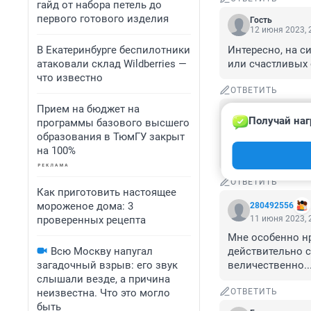
гайд от набора петель до
первого готового изделия
Гость
12 июня 2023, 
В Екатеринбурге беспилотники
Интересно, на с
атаковали склад Wildberries —
или счастливых 
что известно
ОТВЕТИТЬ
Прием на бюджет на
Гость
Получай наг
программы базового высшего
11 июня 2023, 
образования в ТюмГУ закрыт
А что с землей 
на 100%
сторону от того
ОТВЕТИТЬ
Как приготовить настоящее
мороженое дома: 3
280492556
проверенных рецепта
11 июня 2023, 
Мне особенно нра
Всю Москву напугал
действительно со
загадочный взрыв: его звук
величественно..
слышали везде, а причина
неизвестна. Что это могло
ОТВЕТИТЬ
быть