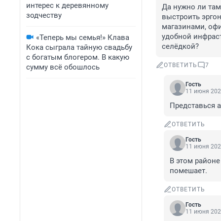
интерес к деревянному
Да нужно ли там
зодчеству
выстроить эрго
магазинами, офи
удобной инфраст
«Теперь мы семья!» Клава
селёдкой?
Кока сыграла тайную свадьбу
с богатым блогером. В какую
ОТВЕТИТЬ
7
сумму всё обошлось
Гость
11 июня 202
Представься а
ОТВЕТИТЬ
Гость
11 июня 202
В этом районе
помешает.
ОТВЕТИТЬ
Гость
11 июня 202