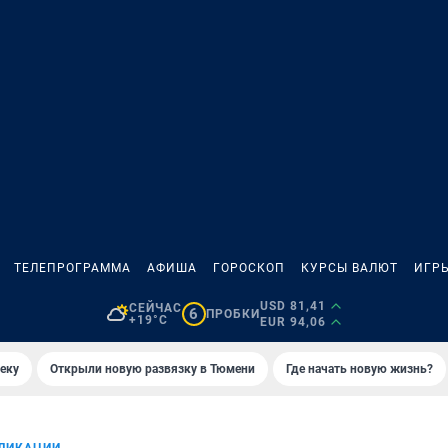
ТЕЛЕПРОГРАММА
АФИША
ГОРОСКОП
КУРСЫ ВАЛЮТ
ИГР
USD 81,41
СЕЙЧАС
6
ПРОБКИ
+19°C
EUR 94,06
еку
Открыли новую развязку в Тюмени
Где начать новую жизнь?