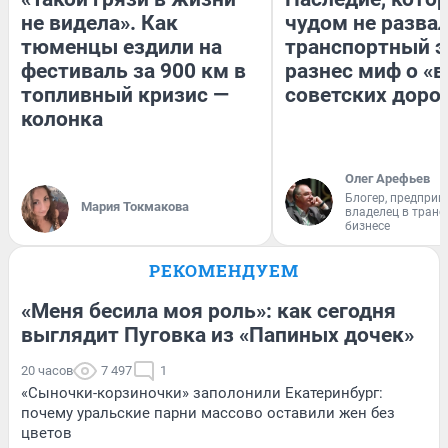
не видела». Как
чудом не разва
тюменцы ездили на
транспортный э
фестиваль за 900 км в
разнес миф о «
топливный кризис —
советских доро
колонка
Олег Арефьев
Блогер, предприн
Мария Токмакова
владелец в тран
бизнесе
РЕКОМЕНДУЕМ
«Меня бесила моя роль»: как сегодня
выглядит Пуговка из «Папиных дочек»
20 часов
7 497
1
«Сыночки-корзиночки» заполонили Екатеринбург:
почему уральские парни массово оставили жен без
цветов