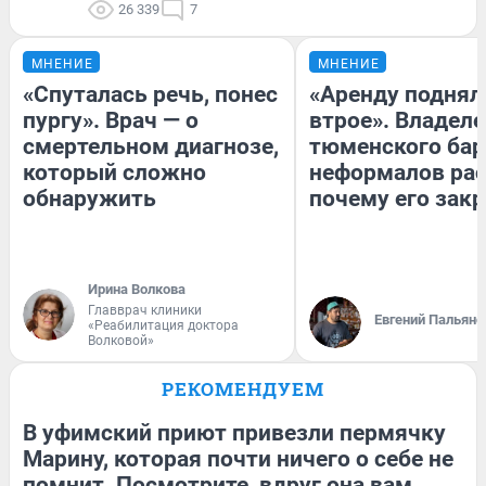
26 339
7
МНЕНИЕ
МНЕНИЕ
«Спуталась речь, понес
«Аренду поднял
пургу». Врач — о
втрое». Владел
смертельном диагнозе,
тюменского бар
который сложно
неформалов рас
обнаружить
почему его зак
Ирина Волкова
Главврач клиники
Евгений Пальяно
«Реабилитация доктора
Волковой»
РЕКОМЕНДУЕМ
В уфимский приют привезли пермячку
Марину, которая почти ничего о себе не
помнит. Посмотрите, вдруг она вам