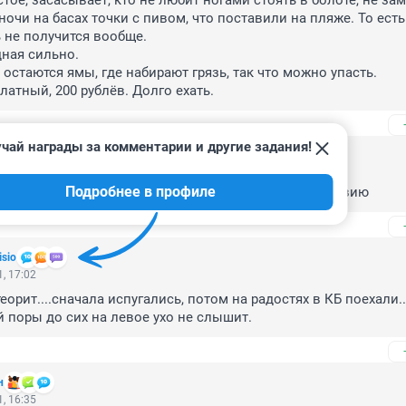
ое, засасывает, кто не любит ногами стоять в болоте, не заме
 ночи на басах точки с пивом, что поставили на пляже. То есть
 не получится вообще.

ная сильно.

 остаются ямы, где набирают грязь, так что можно упасть.

латный, 200 рублёв. Долго ехать.
чай награды за комментарии и другие задания!
, 17:05
Подробнее в профиле
там купатся комуто нет надо смотреть по самочувствию
isio
, 17:02
орит....сначала испугались, потом на радостях в КБ поехали...
й поры до сих на левое ухо не слышит.
н
, 16:35