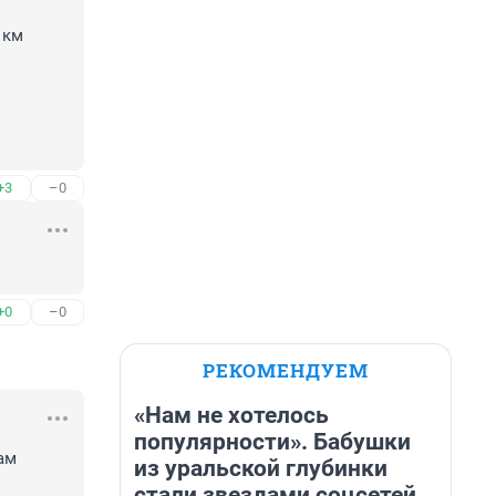
км 
+3
–0
+0
–0
РЕКОМЕНДУЕМ
«Нам не хотелось
популярности». Бабушки
м 
из уральской глубинки
стали звездами соцсетей