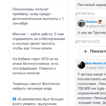
Песчаный карьер 
Пенсионеры получат
прибавку: кому придут
ОТВЕТИТЬ
дополнительные выплаты с 1
Тюменка
сентября
18 августа 2021
А как же Тургоя
Миссия — найти работу. О чем
спрашивать на собеседовании
ОТВЕТИТЬ
1
и сколько денег просить,
чтобы вас точно взяли
Показат
На Кубани горит НПЗ из-за
атаки беспилотников: есть
Иван Иванов (d
пострадавшие. Главное о
15 июня 2020, 
ночных налетах
У автора какая 
посоветовать мо
Тюменцы смогут бесплатно
солончаки.. Пек
набрать питьевую воду
700/800 км туда 
ограничений впо
огромен: Увильды
«В математике был больше
 клещей тоже. Дорога асфальт, пару километров грунтовка. Ну и как минимум 
всего уверен»: выпускник