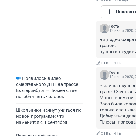
Показат
Гость
12 июня 2020, 
ни у одно озера 
травой.

ну оно и неудив
ОТВЕТИТЬ
Гость
12 июня 2020, 
Появилось видео
смертельного ДТП на трассе
Были на окунёвс
Екатеринбург — Тюмень, где
траве. Очень зл
погибли пять человек
Много времени з
Вода была холод
только очень жа
Школьники начнут учиться по
Добираться далек
новой программе: что
Плюсы: природа
изменится с 1 сентября
ОТВЕТИТЬ