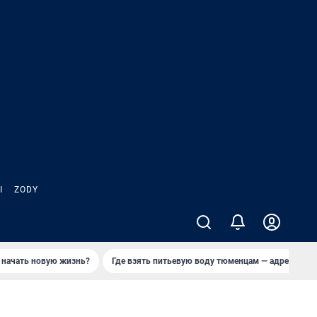
Ы
ZODY
 начать новую жизнь?
Где взять питьевую воду тюменцам — адреса