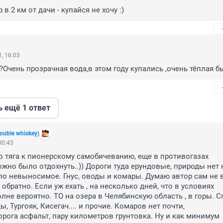
в 2 км от дачи - купайся не хочу :)
, 16:03
к?Очень прозрачная вода,в этом году купались ,очень тёплая б
ь ещё 1 ответ
ouble whiskey)
00:43
то тяга к пионерскому самобичеванию, еще в противогазах 
жно было отдохнуть..)) Дороги туда ерундовые, природы нет н
ло невыносимое. Гнус, оводы и комары. Думаю автор сам не 
- обратно. Если уж ехать , на несколько дней, что в условиях 
лне вероятно. ТО на озера в Челябинскую область , в горы. С
, Тургояк, Кисегач.... и прочие. Комаров нет почти, 
