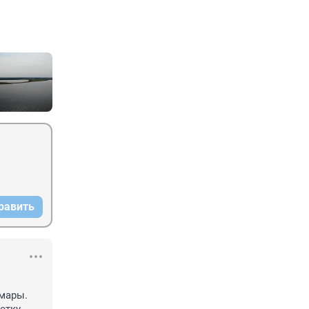
равить
ары. 
