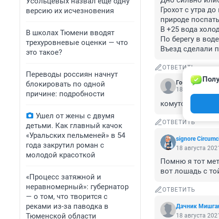
Дно сильно илист
Усольцевых назвал еще одну
Грохот с утра до
версию их исчезновения
природе поспать
В +25 вода холод
В школах Тюмени вводят
По берегу в воде
трехуровневые оценки — что
Въезд сделали п
это такое?
ОТВЕТИТЬ
Переводы россиян начнут
Полу
Гость
блокировать по одной
18 августа 2021
причине: подробности
комуто полезно 
Ушел от жены с двумя
ОТВЕТИТЬ
детьми. Как главный качок
«Уральских пельменей» в 54
signore Сircumc
года закрутил роман с
18 августа 2021
молодой красоткой
Помню я тот мете
вот лошадь с то
«Процесс затяжной и
неравномерный»: губернатор
ОТВЕТИТЬ
— о том, что творится с
реками из-за паводка в
Дачник Мишга
Тюменской области
18 августа 2021