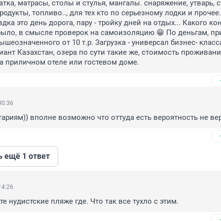
тка, матрасы, столы и стулья, мангалы. снаряжение, утварь, су
одукты, топливо.., для тех кто по серьезному лодки и прочее. 
ка это день дорога, пару - тройку дней на отдых... Какого кон
было, в смысле проверок на самоизоляцию 😁 По деньгам, при
шеозначенного от 10 т.р. Загрузка - универсал бизнес- класса
иант Казахстан, озера по сути такие же, стоимость проживания
а а приличном отеле или гостевом доме.
00:36
ариям)) вполне возможно что оттуда есть вероятность не вер
ь ещё 1 ответ
14:26
е нудистские пляже где. Что так все тухло с этим.