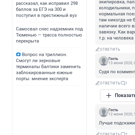
экипировка, пала
рассказал, как исправил 298
холодильники, пр
баллов за ЕГЭ на 300 и
нормальная поезд
поступил в престижный вуз
там никогда не 
наличии всего вы
Самосвал снес надземник под
завязку. Как вар
Тюменью — трасса полностью
т.р. на человек
перекрыта
ОТВЕТИТЬ
Вопрос на триллион.
Гость
Смогут ли зерновые
13 июня 2020, 
терминалы Балтики заменить
Судя по коммент
заблокированные южные
порты: мнение эксперта
ОТВЕТИТЬ
1
Показат
Гость
12 июня 2020, 
Лучше подскажит
ОТВЕТИТЬ
2