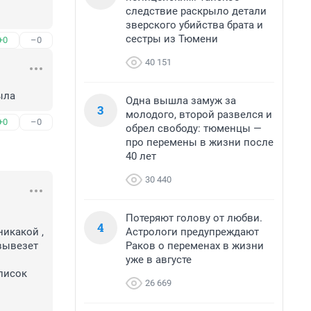
следствие раскрыло детали
зверского убийства брата и
сестры из Тюмени
+0
–0
40 151
ыла
Одна вышла замуж за
3
молодого, второй развелся и
+0
–0
обрел свободу: тюменцы —
про перемены в жизни после
40 лет
30 440
Потеряют голову от любви.
4
Астрологи предупреждают
икакой , 
Раков о переменах в жизни
вывезет 
уже в августе
писок 
26 669