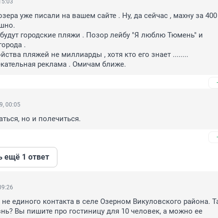
15:03
зера уже писали на вашем сайте . Ну, да сейчас , махну за 400 
шно.

будут городские пляжи . Позор лейбу "Я люблю Тюмень" и 
орода .

ства пляжей не миллиарды , хотя кто его знает ........

лекательная реклама . Омичам ближе.
9, 00:05
аться, но и полечиться.
ь ещё 1 ответ
09:26
 не единого контакта в селе Озерном Викуловского района. Та
нь? Вы пишите про гостиницу для 10 человек, а можно ее 