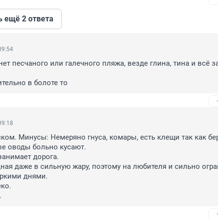
ь ещё 2 ответа
09:54
нет песчаного или галечного пляжа, везде глина, тина и всё з
ительно в болоте то
09:18
ком. Минусы: Немеряно гнуса, комары, есть клещи так как бер
ые оводы больно кусают.

анимает дорога. 

ная даже в сильную жару, поэтому на любителя и сильно огра
ркими днями.

о. 

.