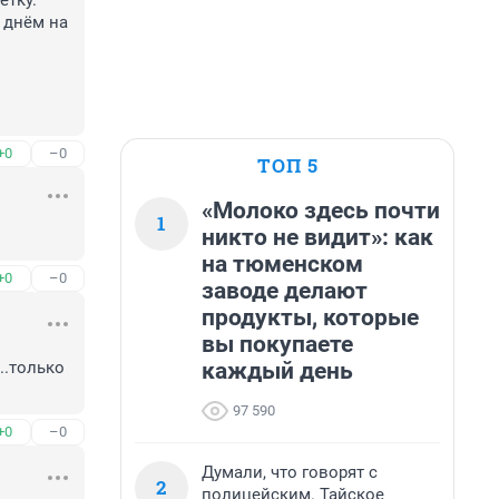
тку. 

 днём на 
+0
–0
ТОП 5
«Молоко здесь почти
1
никто не видит»: как
на тюменском
+0
–0
заводе делают
продукты, которые
вы покупаете
каждый день
.только 
97 590
+0
–0
Думали, что говорят с
2
полицейским. Тайское