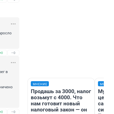
аросло 
+0
–0
ег в 
МНЕНИЕ
МНЕНИ
ничено 
Продашь за 3000, налог
Музей
возьмут с 4000. Что
церко
нам готовит новый
самоц
налоговый закон — он
симво
+0
–0