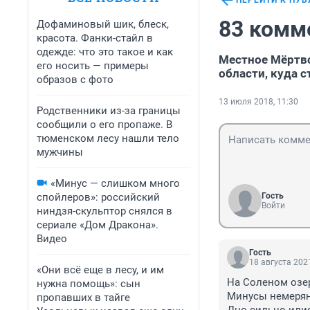
ПЕРЕЙТИ К ПУ
83 комм
Дофаминовый шик, блеск,
красота. Фанки-стайл в
одежде: что это такое и как
Местное Мёртво
его носить — примеры
области, куда с
образов с фото
13 июля 2018, 11:30
Родственники из-за границы
сообщили о его пропаже. В
тюменском лесу нашли тело
мужчины
«Минус — слишком много
спойлеров»: российский
Гость
Войти
ниндзя-скульптор снялся в
сериале «Дом Дракона».
Видео
Гость
18 августа 2021
«Они всё еще в лесу, и им
На Соленом озере
нужна помощь»: сын
Минусы немеряно
пропавших в тайге