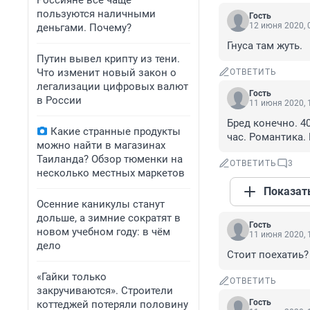
Россияне всё чаще
пользуются наличными
Гость
12 июня 2020, 
деньгами. Почему?
Гнуса там жуть.
Путин вывел крипту из тени.
Что изменит новый закон о
ОТВЕТИТЬ
легализации цифровых валют
Гость
в России
11 июня 2020, 
Бред конечно. 40
Какие странные продукты
час. Романтика.
можно найти в магазинах
Таиланда? Обзор тюменки на
ОТВЕТИТЬ
3
несколько местных маркетов
Показат
Осенние каникулы станут
дольше, а зимние сократят в
Гость
новом учебном году: в чём
11 июня 2020, 
дело
Стоит поехатиь?
«Гайки только
ОТВЕТИТЬ
закручиваются». Строители
Гость
коттеджей потеряли половину