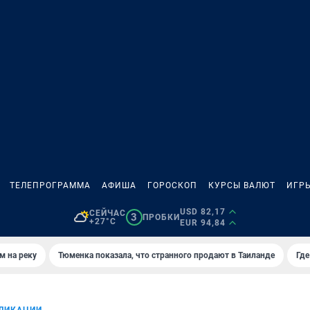
ТЕЛЕПРОГРАММА
АФИША
ГОРОСКОП
КУРСЫ ВАЛЮТ
ИГР
USD 82,17
СЕЙЧАС
3
ПРОБКИ
+27°C
EUR 94,84
м на реку
Тюменка показала, что странного продают в Таиланде
Где