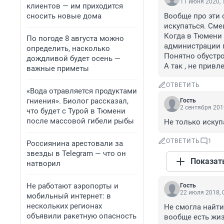
11 июня 2020, 
клиентов — им приходится
сносить новые дома
Вообще про эти о
искупаться. Сме
Когда в Тюмени 
По погоде 8 августа можно
администрации г
определить, насколько
Понятно обустрой
дождливой будет осень —
А так , не прив
важные приметы
ОТВЕТИТЬ
«Вода отравляется продуктами
гниения». Биолог рассказал,
Гость
2 сентября 201
что будет с Турой в Тюмени
после массовой гибели рыбы
Не только искуп
ОТВЕТИТЬ
1
Россиянина арестовали за
звезды в Telegram — что он
Показат
натворил
Не работают аэропорты и
Гость
22 июля 2018, 
мобильный интернет: в
нескольких регионах
Не смогла найти
объявили ракетную опасность
вообще есть жиз