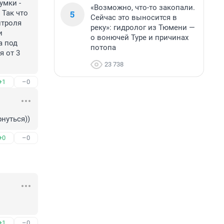
мки - 
«Возможно, что-то закопали.
5
Так что 
Сейчас это выносится в
троля 
реку»: гидролог из Тюмени —
 
о вонючей Туре и причинах
 под 
потопа
 от 3 
23 738
+1
–0
нуться))
+0
–0
+1
–0