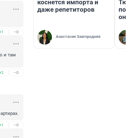
коснется импорта и
Тюмен
даже репетиторов
поеха
они т
+1
–0
Анастасия Завгородняя
 и там 
+2
–0
артирах.
+1
–0