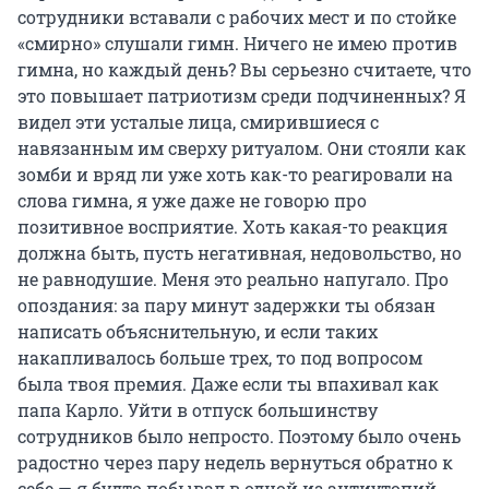
сотрудники вставали с рабочих мест и по стойке
«смирно» слушали гимн. Ничего не имею против
гимна, но каждый день? Вы серьезно считаете, что
это повышает патриотизм среди подчиненных? Я
видел эти усталые лица, смирившиеся с
навязанным им сверху ритуалом. Они стояли как
зомби и вряд ли уже хоть как-то реагировали на
слова гимна, я уже даже не говорю про
позитивное восприятие. Хоть какая-то реакция
должна быть, пусть негативная, недовольство, но
не равнодушие. Меня это реально напугало. Про
опоздания: за пару минут задержки ты обязан
написать объяснительную, и если таких
накапливалось больше трех, то под вопросом
была твоя премия. Даже если ты впахивал как
папа Карло. Уйти в отпуск большинству
сотрудников было непросто. Поэтому было очень
радостно через пару недель вернуться обратно к
себе — я будто побывал в одной из антиутопий