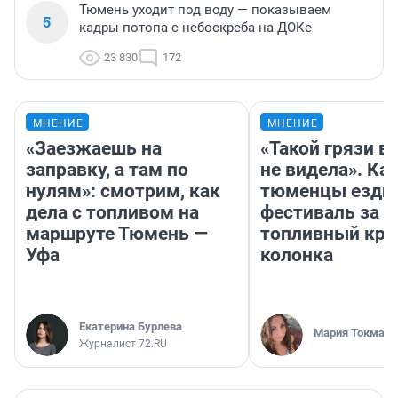
Тюмень уходит под воду — показываем
5
кадры потопа с небоскреба на ДОКе
23 830
172
МНЕНИЕ
МНЕНИЕ
«Заезжаешь на
«Такой грязи в
заправку, а там по
не видела». Ка
нулям»: смотрим, как
тюменцы ездил
дела с топливом на
фестиваль за 9
маршруте Тюмень —
топливный кри
Уфа
колонка
Екатерина Бурлева
Мария Токмако
Журналист 72.RU