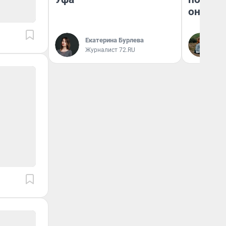
они та
Екатерина Бурлева
Ек
Журналист 72.RU