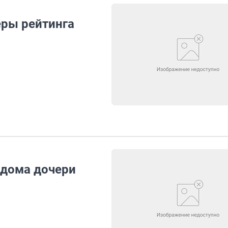
еры рейтинга
едома дочери