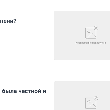
 пени?
 была честной и