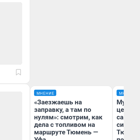
МНЕНИЕ
МНЕНИЕ
«Заезжаешь на
Музей 
заправку, а там по
церков
нулям»: смотрим, как
самоцв
дела с топливом на
символ
маршруте Тюмень —
Тюменц
Уфа
поехали