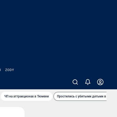
Ы
ZODY
ЧП на аттракционах в Тюмени
Простились с убитыми детьми в Таила