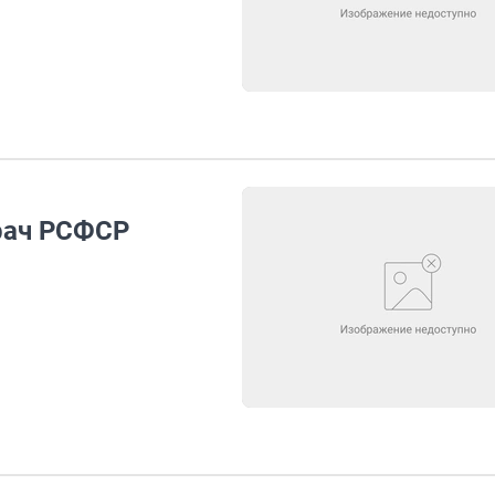
рач РСФСР