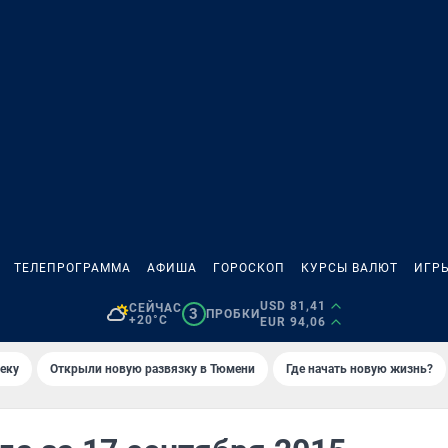
ТЕЛЕПРОГРАММА
АФИША
ГОРОСКОП
КУРСЫ ВАЛЮТ
ИГР
USD 81,41
СЕЙЧАС
3
ПРОБКИ
+20°C
EUR 94,06
еку
Открыли новую развязку в Тюмени
Где начать новую жизнь?