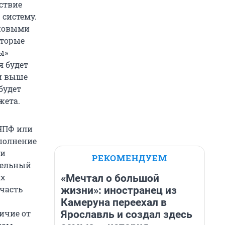
йствие
 систему.
 новыми
оторые
ы»
я будет
и выше
будет
жета.
 НПФ или
полнение
ми
РЕКОМЕНДУЕМ
тельный
ях
«Мечтал о большой
часть
жизни»: иностранец из
Камеруна переехал в
ичие от
Ярославль и создал здесь