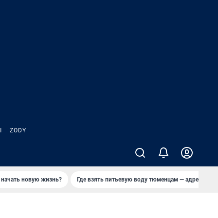
Ы
ZODY
 начать новую жизнь?
Где взять питьевую воду тюменцам — адреса