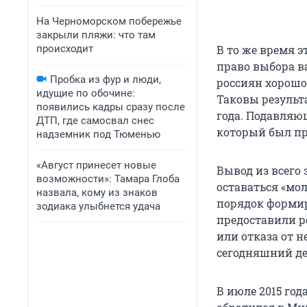
На Черноморском побережье
закрыли пляжи: что там
происходит
В то же время э
право выбора в
Пробка из фур и люди,
россиян хорошо
идущие по обочине:
Таковы результ
появились кадры сразу после
года. Подавляю
ДТП, где самосвал снес
который был пр
надземник под Тюменью
«Август принесет новые
Вывод из всего
возможности»: Тамара Глоба
оставаться «мо
назвала, кому из знаков
порядок формиро
зодиака улыбнется удача
предоставили р
или отказа от н
сегодняшний де
В июле 2015 го