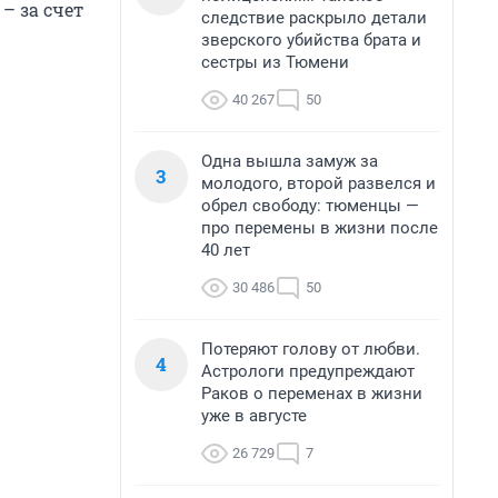
– за счет
следствие раскрыло детали
зверского убийства брата и
сестры из Тюмени
40 267
50
Одна вышла замуж за
3
молодого, второй развелся и
обрел свободу: тюменцы —
про перемены в жизни после
40 лет
30 486
50
Потеряют голову от любви.
4
Астрологи предупреждают
Раков о переменах в жизни
уже в августе
26 729
7