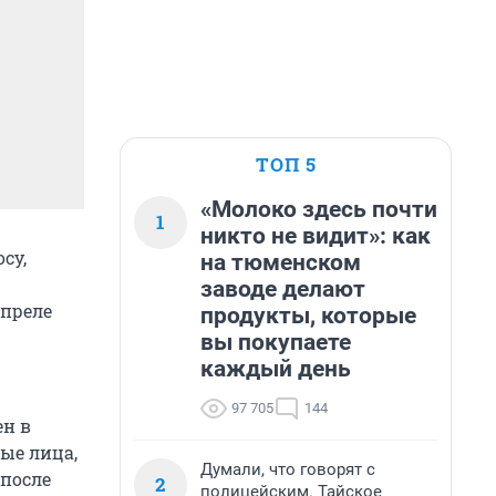
ТОП 5
«Молоко здесь почти
1
никто не видит»: как
су,
на тюменском
заводе делают
апреле
продукты, которые
вы покупаете
каждый день
97 705
144
ен в
ные лица,
Думали, что говорят с
 после
2
полицейским. Тайское