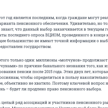
тот год является последним, когда граждане могут ре
арианта пенсионного обеспечения. Удивительно, но то
 знают, что данный выбор заканчивается в текущем го
аты последнего опроса ВЦИОМ, проведенного в конце 
щее большинство не имеют точной информации о выб
едоставлен государством.
 этого только один: миллионы «молчунов» продолжают
лчунами» по причине банального незнания того, как 
вания пенсии после 2015 года. Этих двух лет, которы
оссиянам, чтобы определиться в пользу накопительн
ее, объективно не хватило. Поэтому ключевой вопрос 
нь – будет ли продлено право пенсионного выбора.
да целый ряд ассоциаций и участников пенсионного р