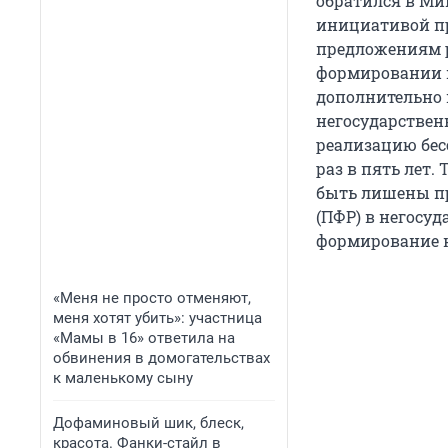
обратился в Ми
инициативой пр
предложениям р
формировании н
дополнительно 
негосударствен
реализацию бес
раз в пять лет
быть лишены пр
(ПФР) в негосу
формирование 
«Меня не просто отменяют,
меня хотят убить»: участница
«Мамы в 16» ответила на
обвинения в домогательствах
к маленькому сыну
Дофаминовый шик, блеск,
красота. Фанки-стайл в