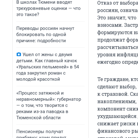
В школах Тюмени вводят
Отказ от выбора
трехуровневые оценки — что
россиян, означ
это такое?
Это значит, чт
взносами. Заст
Переводы россиян начнут
формируются на
блокировать по одной
продолжат форм
причине: подробности
рассчитываться
уровня инфляции
Ушел от жены с двумя
детьми. Как главный качок
ежегодно опред
«Уральских пельменей» в 54
года закрутил роман с
Те граждане, к
молодой красоткой
сделают выбор,
«Процесс затяжной и
к страховой. С
неравномерный»: губернатор
накоплениями,
— о том, что творится с
компонент сниж
реками из-за паводка в
ухудшающейся д
Тюменской области
снижает риски
финансового рын
Пенсионеры получат
прибавку: кому придут