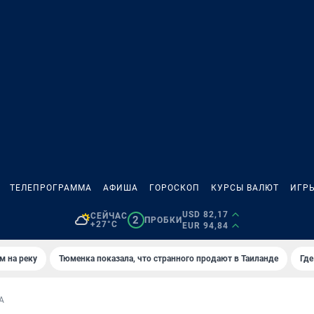
ТЕЛЕПРОГРАММА
АФИША
ГОРОСКОП
КУРСЫ ВАЛЮТ
ИГР
USD 82,17
СЕЙЧАС
2
ПРОБКИ
+27°C
EUR 94,84
м на реку
Тюменка показала, что странного продают в Таиланде
Где
А