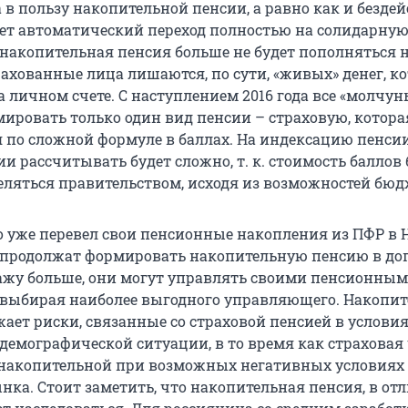
 в пользу накопительной пенсии, а равно как и безде
ает автоматический переход полностью на солидарную
о накопительная пенсия больше не будет пополняться
рахованные лица лишаются, по сути, «живых» денег, к
 личном счете. С наступлением 2016 года все «молчун
ировать только один вид пенсии – страховую, котора
 по сложной формуле в баллах. На индексацию пенси
 рассчитывать будет сложно, т. к. стоимость баллов 
еляться правительством, исходя из возможностей бюд
то уже перевел свои пенсионные накопления из ПФР в
 продолжат формировать накопительную пенсию в до
кажу больше, они могут управлять своими пенсионны
 выбирая наиболее выгодного управляющего. Накопи
ает риски, связанные со страховой пенсией в услови
емографической ситуации, в то время как страховая 
 накопительной при возможных негативных условиях
ка. Стоит заметить, что накопительная пенсия, в отл