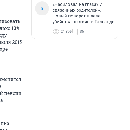
«Насиловал на глазах у
5
связанных родителей».
Новый поворот в деле
ализовать
убийства россиян в Таиланде
лько 13%
21 899
36
ду.
июля 2015
оре,
изменится
е
ой пенсии
на
ынка