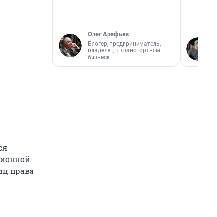
Олег Арефьев
Блогер, предприниматель,
владелец в транспортном
бизнесе
ся
сионной
иц права