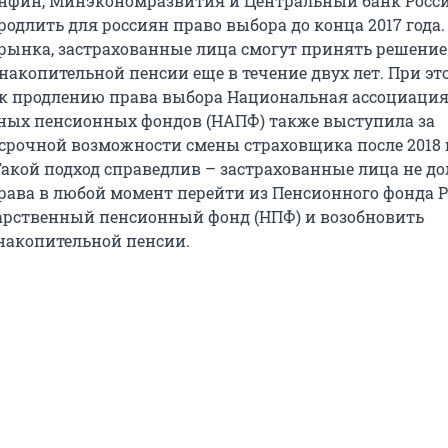
нфин, Минэкономразвития и Центральный банк Росси
одлить для россиян право выбора до конца 2017 года.
ынка, застрахованные лица смогут принять решение
акопительной пенсии еще в течение двух лет. При эт
к продлению права выбора Национальная ассоциаци
ных пенсионных фондов (НАПФ) также выступила за
срочной возможности смены страховщика после 2018 
. Такой подход справедлив – застрахованные лица не 
ава в любой момент перейти из Пенсионного фонда 
дарственный пенсионный фонд (НПФ) и возобновить
накопительной пенсии.