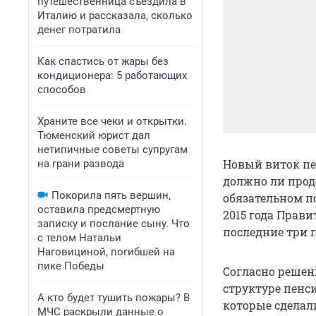
путешественница съездила в
Италию и рассказала, сколько
денег потратила
Как спастись от жары без
кондиционера: 5 работающих
способов
Храните все чеки и открытки.
Тюменский юрист дал
нетипичные советы супругам
Новый виток п
на грани развода
должно ли про
Покорила пять вершин,
обязательном п
оставила предсмертную
2015 года Прав
записку и послание сыну. Что
последние три г
с телом Натальи
Наговициной, погибшей на
пике Победы
Согласно решен
структуре пенси
А кто будет тушить пожары? В
которые сделал
МЧС раскрыли данные о