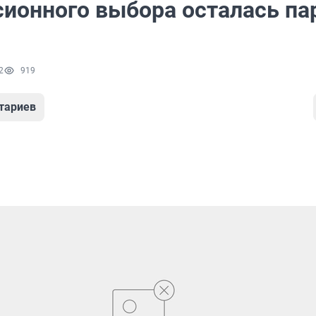
сионного выбора осталась па
2
919
тариев