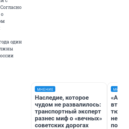
и с
 Согласно
 о
ом
я
года один
должны
России
МНЕНИЕ
МНЕНИ
Наследие, которое
«Арен
чудом не развалилось:
втрое
транспортный эксперт
тюмен
разнес миф о «вечных»
нефор
советских дорогах
почем