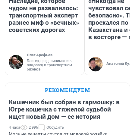
Наследие, которое
«Никогда не
чудом не развалилось:
чувствовал себ
транспортный эксперт
безопасно». Т
разнес миф о «вечных»
проехался по 
советских дорогах
Казахстана и о
в восторге — п
Олег Арефьев
Блогер, предприниматель,
Анатолий Кузн
владелец в транспортном
бизнесе
РЕКОМЕНДУЕМ
Кишечник был собран в гармошку: в
Югре кошечка с тяжелой судьбой
ищет новый дом — ее история
4 часа
2 996
Обсудить
Модные рецепты соусов от молодой хозяйки.