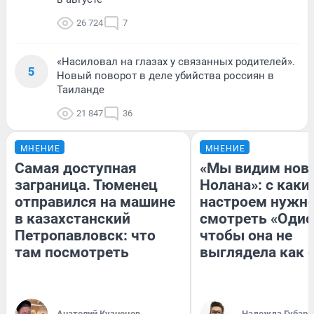
26 724
7
«Насиловал на глазах у связанных родителей».
5
Новый поворот в деле убийства россиян в
Таиланде
21 847
36
МНЕНИЕ
МНЕНИЕ
Самая доступная
«Мы видим нов
заграница. Тюменец
Нолана»: с каки
отправился на машине
настроем нужн
в казахстанский
смотреть «Одис
Петропавловск: что
чтобы она не
там посмотреть
выглядела как 
Анатолий Кузнецов
Надежда Губарь